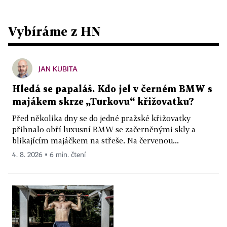
Vybíráme z HN
JAN KUBITA
Hledá se papaláš. Kdo jel v černém BMW s
majákem skrze „Turkovu“ křižovatku?
Před několika dny se do jedné pražské křižovatky
přihnalo obří luxusní BMW se začerněnými skly a
blikajícím majáčkem na střeše. Na červenou...
4. 8. 2026 ▪ 6 min. čtení