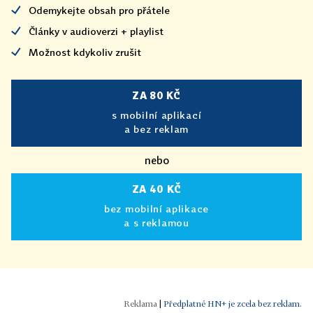
Odemykejte obsah pro přátele
Články v audioverzi + playlist
Možnost kdykoliv zrušit
ZA 80 KČ
s mobilní aplikací
a bez reklam
nebo
ZA 40 KČ
bez mobilní aplikace
a s reklamou
|
Předplatné HN+ je zcela bez reklam.