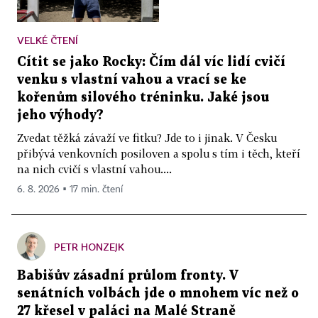
VELKÉ ČTENÍ
Cítit se jako Rocky: Čím dál víc lidí cvičí
venku s vlastní vahou a vrací se ke
kořenům silového tréninku. Jaké jsou
jeho výhody?
Zvedat těžká závaží ve fitku? Jde to i jinak. V Česku
přibývá venkovních posiloven a spolu s tím i těch, kteří
na nich cvičí s vlastní vahou....
6. 8. 2026 ▪ 17 min. čtení
PETR HONZEJK
Babišův zásadní průlom fronty. V
senátních volbách jde o mnohem víc než o
27 křesel v paláci na Malé Straně