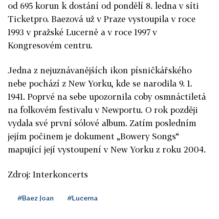
od 695 korun k dostání od pondělí 8. ledna v síti
Ticketpro. Baezová už v Praze vystoupila v roce
1993 v pražské Lucerně a v roce 1997 v
Kongresovém centru.
Jedna z nejuznávanějších ikon písničkářského
nebe pochází z New Yorku, kde se narodila 9. 1.
1941. Poprvé na sebe upozornila coby osmnáctiletá
na folkovém festivalu v Newportu. O rok později
vydala své první sólové album. Zatím posledním
jejím počinem je dokument „Bowery Songs“
mapující její vystoupení v New Yorku z roku 2004.
Zdroj: Interkoncerts
#Baez Joan
#Lucerna