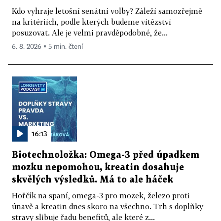
Kdo vyhraje letošní senátní volby? Záleží samozřejmě
na kritériích, podle kterých budeme vítězství
posuzovat. Ale je velmi pravděpodobné, že...
6. 8. 2026 ▪ 5 min. čtení
16:13
Biotechnoložka: Omega-3 před úpadkem
mozku nepomohou, kreatin dosahuje
skvělých výsledků. Má to ale háček
Hořčík na spaní, omega-3 pro mozek, železo proti
únavě a kreatin dnes skoro na všechno. Trh s doplňky
stravy slibuje řadu benefitů, ale které z...