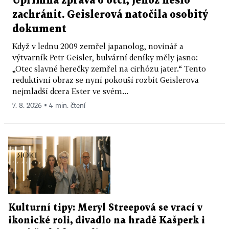
Upřímná zpráva o otci, jehož nešlo
zachránit. Geislerová natočila osobitý
dokument
Když v lednu 2009 zemřel japanolog, novinář a
výtvarník Petr Geisler, bulvární deníky měly jasno:
„Otec slavné herečky zemřel na cirhózu jater.“ Tento
reduktivní obraz se nyní pokouší rozbít Geislerova
nejmladší dcera Ester ve svém...
7. 8. 2026 ▪ 4 min. čtení
Kulturní tipy: Meryl Streepová se vrací v
ikonické roli, divadlo na hradě Kašperk i