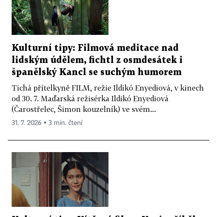
Kulturní tipy: Filmová meditace nad
lidským údělem, fichtl z osmdesátek i
španělský Kancl se suchým humorem
Tichá přítelkyně FILM, režie Ildikó Enyediová, v kinech
od 30. 7. Maďarská režisérka Ildikó Enyediová
(Čarostřelec, Šimon kouzelník) ve svém...
31. 7. 2026 ▪ 3 min. čtení