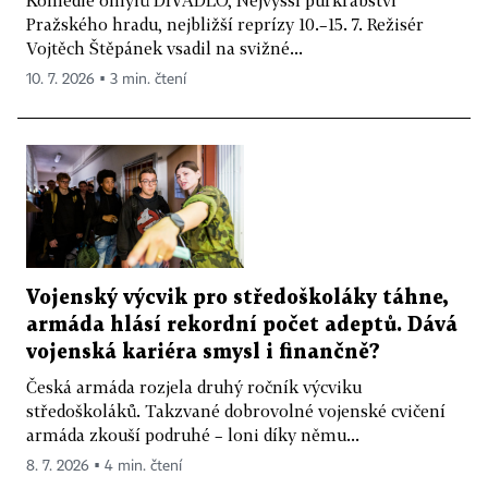
Komedie omylů DIVADLO, Nejvyšší purkrabství
Pražského hradu, nejbližší reprízy 10.–15. 7. Režisér
Vojtěch Štěpánek vsadil na svižné...
10. 7. 2026 ▪ 3 min. čtení
Vojenský výcvik pro středoškoláky táhne,
armáda hlásí rekordní počet adeptů. Dává
vojenská kariéra smysl i finančně?
Česká armáda rozjela druhý ročník výcviku
středoškoláků. Takzvané dobrovolné vojenské cvičení
armáda zkouší podruhé – loni díky němu...
8. 7. 2026 ▪ 4 min. čtení