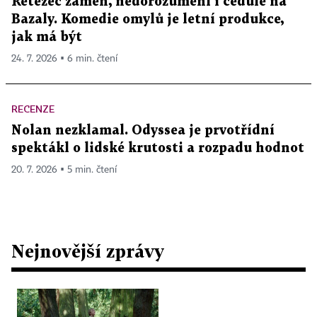
Řetězec záměn, nedorozumění i cedule na
Bazaly. Komedie omylů je letní produkce,
jak má být
24. 7. 2026 ▪ 6 min. čtení
RECENZE
Nolan nezklamal. Odyssea je prvotřídní
spektákl o lidské krutosti a rozpadu hodnot
20. 7. 2026 ▪ 5 min. čtení
Nejnovější zprávy