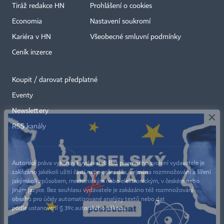
Tiráž redakce HN
Prohlášení o cookies
Economia
Nastavení soukromí
Kariéra v HN
Všeobecné smluvní podmínky
Ceník inzerce
Koupit / darovat předplatné
Eventy
×
Newslettery
RSS kanály
Autorská práva vykonává vydavatel. Bez písemného svolení vydavatele je
zakázáno jakékoli užití částí nebo celku díla, zejména rozmnožování a šíření
jakýmkoli způsobem, mechanickým nebo elektronickým, v českém nebo
jiném jazyce. Bez souhlasu vydavatele je zakázáno též rozmnožování
obsahu pro účely automatizované analýzy textů nebo dat
podle ustanovení § 39c autorského zákona.