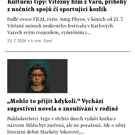
Kulturní tipy: Vítězný film z Varů, příběhy
z nočních spojů či sportující kozlík
Padlé ovoce FILM, režie Aung Phyoe, v kinech od 23. 7.
Vítězný snímek nedávného festivalu v Karlových
Varech svým rozjezdem, vyústěním i...
23. 7. 2026 ▪ 4 min. čtení
„Mohlo to přijít kdykoli.“ Vychází
sugestivní novela o zneužívání v rodině
Nakladatelství Argo v těchto dnech vydalo knihu s
názvem Můžu být zničená, ale ne poražená. Jde o silný
literární debut Markéty Sikorové,...