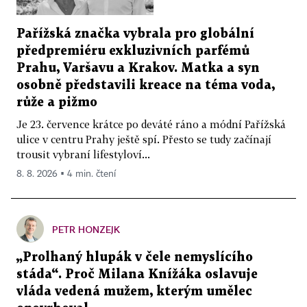
Pařížská značka vybrala pro globální
předpremiéru exkluzivních parfémů
Prahu, Varšavu a Krakov. Matka a syn
osobně představili kreace na téma voda,
růže a pižmo
Je 23. července krátce po deváté ráno a módní Pařížská
ulice v centru Prahy ještě spí. Přesto se tudy začínají
trousit vybraní lifestyloví...
8. 8. 2026 ▪ 4 min. čtení
PETR HONZEJK
„Prolhaný hlupák v čele nemyslícího
stáda“. Proč Milana Knížáka oslavuje
vláda vedená mužem, kterým umělec