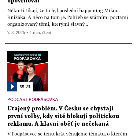
opovrhoval
Někteří říkají, že to byl poslední happening Milana
Knížáka. A něco na tom je. Pohřeb se státními poctami
organizovaný těmi, kterými slavný...
7. 8. 2026 ▪ 4 min. čtení
55:23
PODCAST PODPÁSOVKA
Utajený problém. V Česku se chystají
první volby, kdy sítě blokují politickou
reklamu. A hlavní oběť je nečekaná
V Podpásovce se tentokrát věnujeme tématu, o kterém