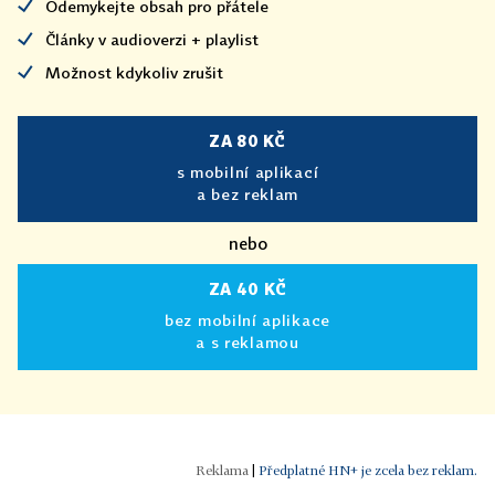
Odemykejte obsah pro přátele
Články v audioverzi + playlist
Možnost kdykoliv zrušit
ZA 80 KČ
s mobilní aplikací
a bez reklam
nebo
ZA 40 KČ
bez mobilní aplikace
a s reklamou
|
Předplatné HN+ je zcela bez reklam.