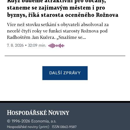
Když budeme atraktivní pro občany,
staneme se zajímavým městem i pro
byznys, říká starosta oceněného Rožnova
Více než stovku setkání s obyvateli absolvoval za
necelé čtyři roky ve funkci starosty Rožnova pod
Radhoštěm Jan Kučera. „Snažíme se...
7. 8. 2026 ▪ 32:09 min.
DALŠÍ ZPRÁVY
©
1996-2026
Economia, a.s.
Hospodářské noviny (print) ISSN 0862-9587