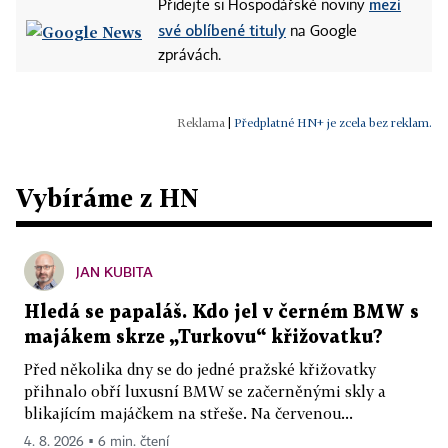
mezi
Přidejte si Hospodářské noviny
své oblíbené tituly
na Google
zprávách.
|
Předplatné HN+ je zcela bez reklam.
Vybíráme z HN
JAN KUBITA
Hledá se papaláš. Kdo jel v černém BMW s
majákem skrze „Turkovu“ křižovatku?
Před několika dny se do jedné pražské křižovatky
přihnalo obří luxusní BMW se začerněnými skly a
blikajícím majáčkem na střeše. Na červenou...
4. 8. 2026 ▪ 6 min. čtení