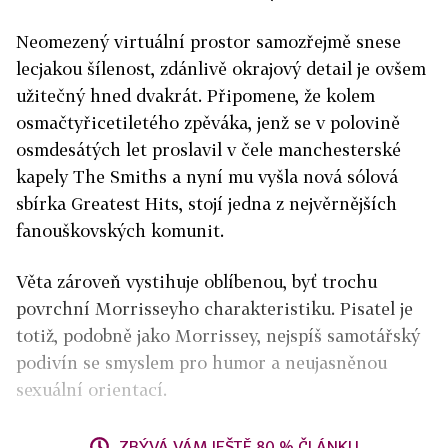
Neomezený virtuální prostor samozřejmě snese
lecjakou šílenost, zdánlivě okrajový detail je ovšem
užitečný hned dvakrát. Připomene, že kolem
osmačtyřicetiletého zpěváka, jenž se v polovině
osmdesátých let proslavil v čele manchesterské
kapely The Smiths a nyní mu vyšla nová sólová
sbírka Greatest Hits, stojí jedna z nejvěrnějších
fanouškovských komunit.
Věta zároveň vystihuje oblíbenou, byť trochu
povrchní Morrisseyho charakteristiku. Pisatel je
totiž, podobně jako Morrissey, nejspíš samotářský
podivín se smyslem pro humor a neujasněnou
sexuální orientací.
ZBÝVÁ VÁM JEŠTĚ 80 % ČLÁNKU