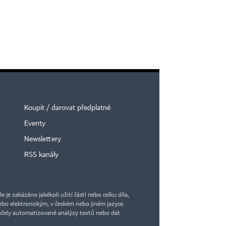
Koupit / darovat předplatné
Eventy
Newslettery
RSS kanály
je zakázáno jakékoli užití částí nebo celku díla,
bo elektronickým, v českém nebo jiném jazyce.
účely automatizované analýzy textů nebo dat