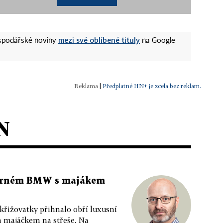
mezi své oblíbené tituly
ospodářské noviny
na Google
|
Předplatné HN+ je zcela bez reklam.
N
 černém BMW s majákem
 křižovatky přihnalo obří luxusní
m majáčkem na střeše. Na