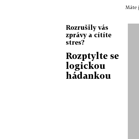
Máte j
Rozrušily vás
zprávy a cítíte
stres?
Rozptylte se
logickou
hádankou