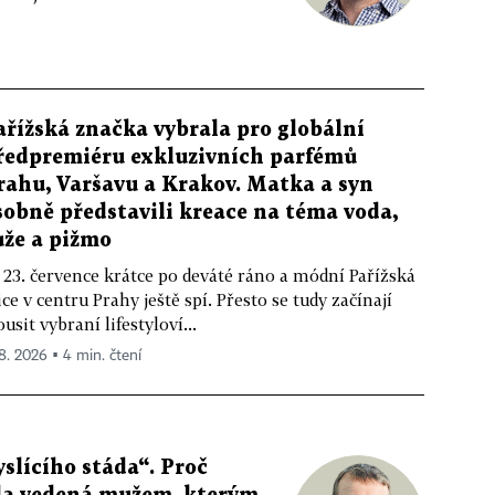
ařížská značka vybrala pro globální
ředpremiéru exkluzivních parfémů
rahu, Varšavu a Krakov. Matka a syn
sobně představili kreace na téma voda,
ůže a pižmo
 23. července krátce po deváté ráno a módní Pařížská
ice v centru Prahy ještě spí. Přesto se tudy začínají
ousit vybraní lifestyloví...
 8. 2026 ▪ 4 min. čtení
slícího stáda“. Proč