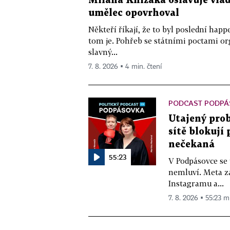
Milana Knížáka oslavuje vlá
umělec opovrhoval
Někteří říkají, že to byl poslední ha
tom je. Pohřeb se státními poctami o
slavný...
7. 8. 2026 ▪ 4 min. čtení
PODCAST PODPÁ
Utajený prob
sítě blokují
nečekaná
55:23
V Podpásovce se
nemluví. Meta z
Instagramu a...
7. 8. 2026 ▪ 55:23 m