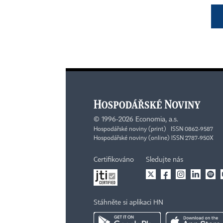
©
1996-2026
Economia, a.s.
Hospodářské noviny (print) ISSN 0862-9587
Hospodářské noviny (online) ISSN 2787-950X
Certifikováno
Sledujte nás
Stáhněte si aplikaci HN