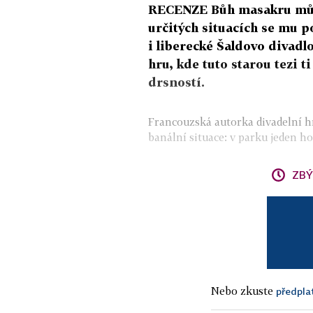
RECENZE Bůh masakru může 
určitých situacích se mu p
i liberecké Šaldovo divad
hru, kde tuto starou tezi t
drsností.
Francouzská autorka divadelní 
banální situace: v parku jeden ho
ZBÝ
Nebo zkuste
předpla