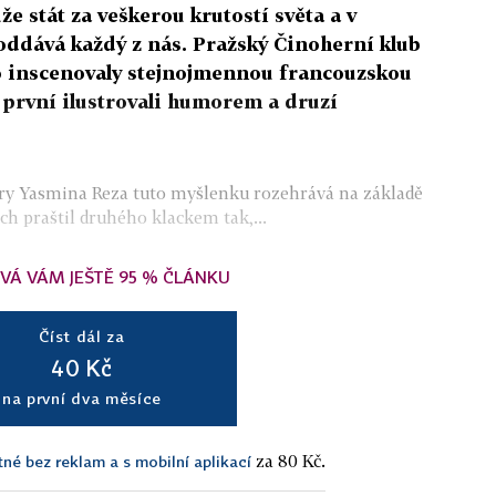
stát za veškerou krutostí světa a v
oddává každý z nás. Pražský Činoherní klub
lo inscenovaly stejnojmennou francouzskou
i první ilustrovali humorem a druzí
hry Yasmina Reza tuto myšlenku rozehrává na základě
ch praštil druhého klackem tak,...
VÁ VÁM JEŠTĚ 95 % ČLÁNKU
Číst dál za
40 Kč
na první dva měsíce
za 80 Kč.
tné bez reklam a s mobilní aplikací