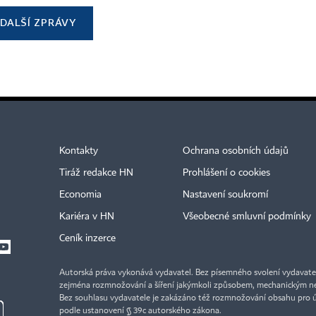
DALŠÍ ZPRÁVY
Kontakty
Ochrana osobních údajů
Tiráž redakce HN
Prohlášení o cookies
Economia
Nastavení soukromí
Kariéra v HN
Všeobecné smluvní podmínky
Ceník inzerce
Autorská práva vykonává vydavatel. Bez písemného svolení vydavatele 
zejména rozmnožování a šíření jakýmkoli způsobem, mechanickým ne
Bez souhlasu vydavatele je zakázáno též rozmnožování obsahu pro 
podle ustanovení § 39c autorského zákona.