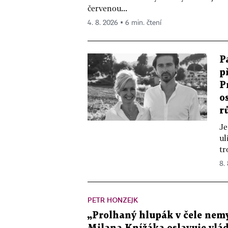
červenou...
4. 8. 2026 ▪ 6 min. čtení
P
p
P
o
r
Je
ul
tr
8.
PETR HONZEJK
„Prolhaný hlupák v čele nemy