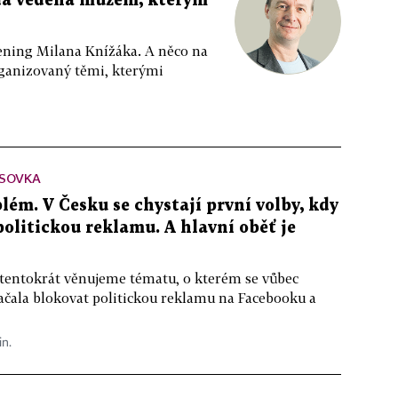
da vedená mužem, kterým
ppening Milana Knížáka. A něco na
rganizovaný těmi, kterými
SOVKA
lém. V Česku se chystají první volby, kdy
 politickou reklamu. A hlavní oběť je
 tentokrát věnujeme tématu, o kterém se vůbec
ačala blokovat politickou reklamu na Facebooku a
in.