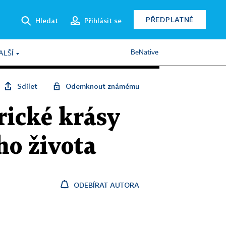
PŘEDPLATNÉ
Hledat
Přihlásit se
BeNative
ALŠÍ
Sdílet
Odemknout známému
ické krásy
ho života
ODEBÍRAT AUTORA