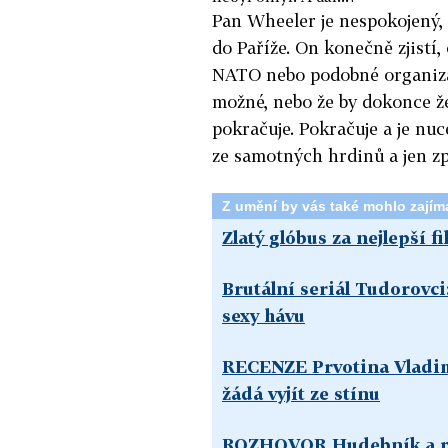
Pan Wheeler je nespokojený, 
do Paříže. On konečně zjistí,
NATO nebo podobné organizac
možné, nebo že by dokonce že
pokračuje. Pokračuje a je nu
ze samotných hrdinů a jen zp
Z umění by vás také mohlo zajím
Zlatý glóbus za nejlepší f
Brutální seriál Tudorovci
sexy hávu
RECENZE Prvotina Vladim
žádá vyjít ze stínu
ROZHOVOR Hudebník a p