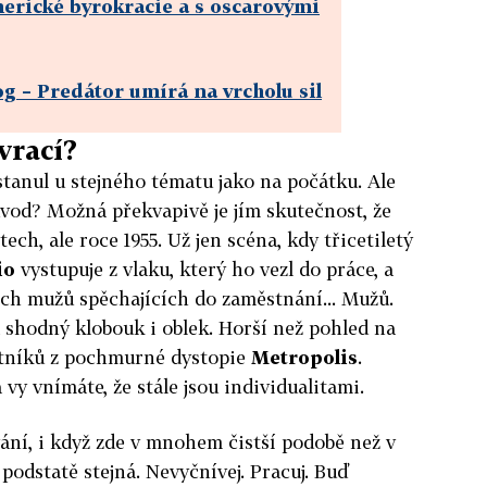
merické byrokracie a s oscarovými
log – Predátor umírá na vrcholu sil
vrací?
tanul u stejného tématu jako na počátku. Ale
ůvod? Možná překvapivě je jím skutečnost, že
ech, ale roce 1955. Už jen scéna, kdy třicetiletý
io
vystupuje z vlaku, který ho vezl do práce, a
ích mužů spěchajících do zaměstnání... Mužů.
 shodný klobouk i oblek. Horší než pohled na
otníků z pochmurné dystopie
Metropolis
.
a vy vnímáte, že stále jsou individualitami.
ní, i když zde v mnohem čistší podobě než v
podstatě stejná. Nevyčnívej. Pracuj. Buď