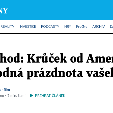
REALITY
INVESTICE
PODCASTY
HRY
PročNe
ARCHIV
D
hod: Krůček od Amer
odná prázdnota vaše
onfilm
PŘEHRÁT ČLÁNEK
no ▪ 7 min. čtení