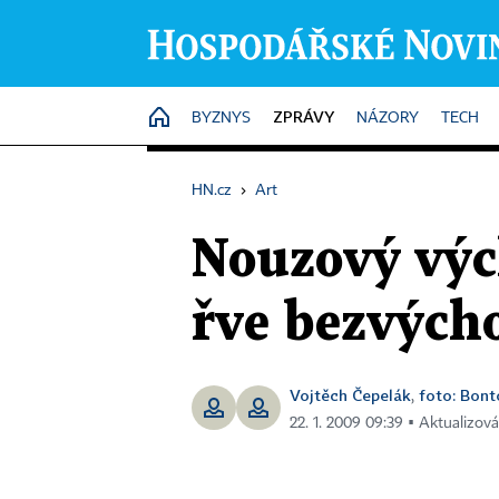
ZPRÁVY
HOME
BYZNYS
NÁZORY
TECH
HN.cz
›
Art
Nouzový výc
řve bezvých
Vojtěch Čepelák
foto: Bont
,
22. 1. 2009 09:39 ▪ Aktualizová