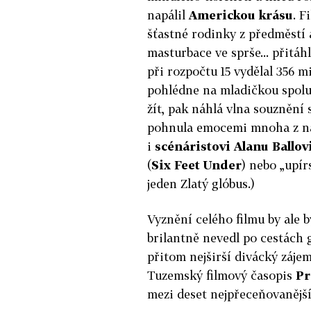
napálil
Americkou krásu
. F
šťastné rodinky z předměstí
masturbace ve sprše... přitáhl
při rozpočtu 15 vydělal 356 m
pohlédne na mladičkou spoluž
žít, pak náhlá vlna souznění
pohnula emocemi mnoha z nás
i
scénáristovi Alanu Ballov
(
Six Feet Under
) nebo „upír
jeden Zlatý glóbus.)
Vyznění celého filmu by ale 
brilantně nevedl po cestách 
přitom nejširší divácký zájem
Tuzemský filmový časopis
Pr
mezi deset nejpřeceňovanější