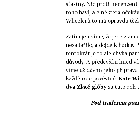
šťastný. Nic proti, recenzent
toho baví, ale některá očekáv
Wheelerů to má opravdu těžk
Zatím jen víme, že jede z am
nezadařilo, a dojde k hádce.
tentokrát je to ale chyba pa
důvody. A především hned vím
víme už dávno, jeho příprava
každé role pověstné.
Kate Wi
dva Zlaté glóby
za tuto roli 
Pod trailerem po