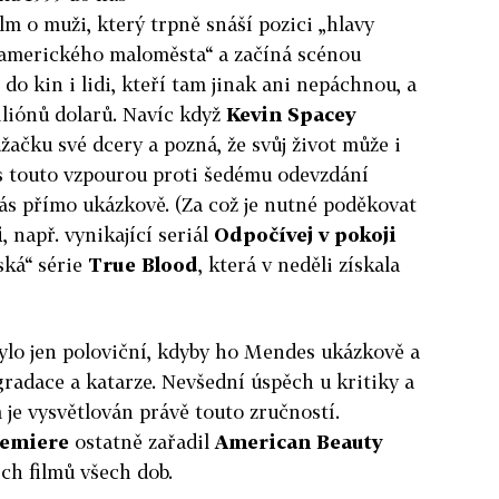
ilm o muži, který trpně snáší pozici „hlavy
 amerického maloměsta“ a začíná scénou
 do kin i lidi, kteří tam jinak ani nepáchnou, a
iliónů dolarů. Navíc když
Kevin Spacey
ačku své dcery a pozná, že svůj život může i
 s touto vzpourou proti šedému odevzdání
 přímo ukázkově. (Za což je nutné poděkovat
i
, např. vynikající seriál
Odpočívej v pokoji
ská“ série
True Blood
, která v neděli získala
bylo jen poloviční, kdyby ho Mendes ukázkově a
gradace a katarze. Nevšední úspěch u kritiky a
 je vysvětlován právě touto zručností.
emiere
ostatně zařadil
American Beauty
ch filmů všech dob.