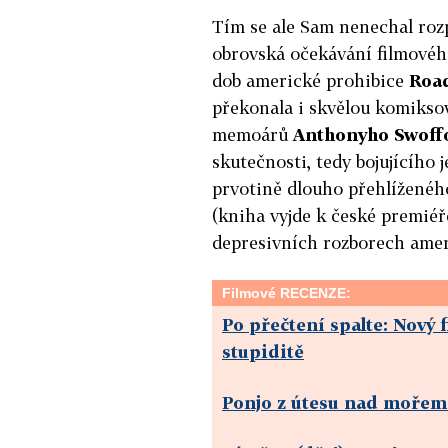
Tím se ale Sam nenechal rozpt
obrovská očekávání filmového
dob americké prohibice
Road
překonala i skvělou komikso
memoárů
Anthonyho Swoff
skutečnosti, tedy bojujícího 
prvotině dlouho přehlížené
(kniha vyjde k české premiéře 
depresivních rozborech ameri
Filmové RECENZE:
Po přečtení spalte: Nový 
stupiditě
Ponjo z útesu nad mořem: