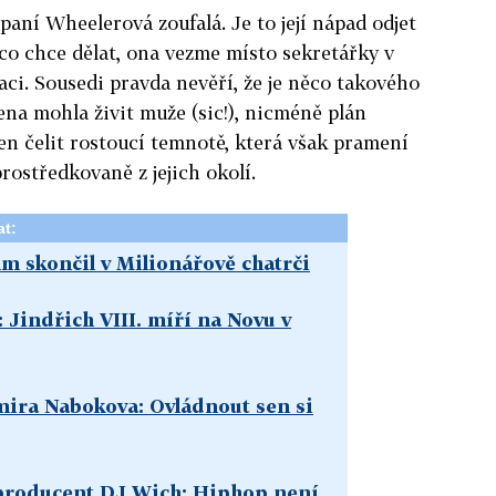
paní Wheelerová zoufalá. Je to její nápad odjet
 co chce dělat, ona vezme místo sekretářky v
i. Sousedi pravda nevěří, že je něco takového
na mohla živit muže (sic!), nicméně plán
cen čelit rostoucí temnotě, která však pramení
rostředkovaně z jejich okolí.
at:
ilm skončil v Milionářově chatrči
: Jindřich VIII. míří na Novu v
ira Nabokova: Ovládnout sen si
roducent DJ Wich: Hiphop není