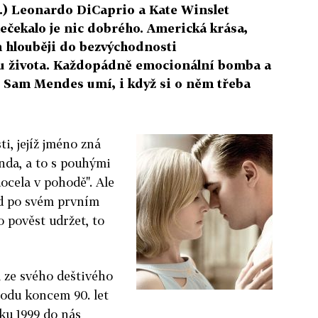
.) Leonardo DiCaprio a Kate Winslet
 nečekalo je nic dobrého. Americká krása,
 hlouběji do bezvýchodnosti
u života. Každopádně emocionální bomba a
. Sam Mendes umí, i když si o něm třeba
ti, jejíž jméno zná
nda, a to s pouhými
ocela v pohodě". Ale
ed po svém prvním
o pověst udržet, to
 ze svého deštivého
odu koncem 90. let
oku 1999 do nás