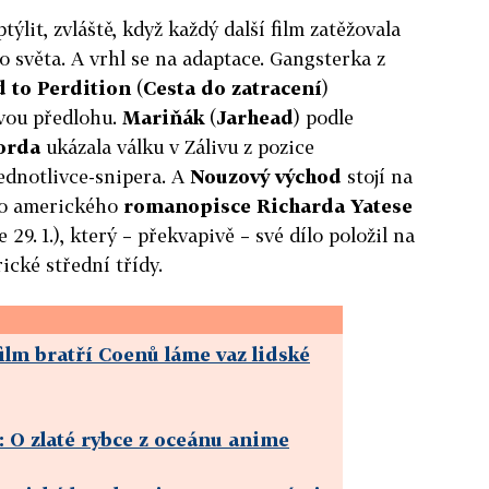
ýlit, zvláště, když každý další film zatěžovala
 světa. A vrhl se na adaptace. Gangsterka z
 to Perdition
(
Cesta do zatracení
)
vou předlohu.
Mariňák
(
Jarhead
) podle
orda
ukázala válku v Zálivu z pozice
jednotlivce-snipera. A
Nouzový východ
stojí na
ho amerického
romanopisce
Richarda Yatese
29. 1.), který – překvapivě – své dílo položil na
cké střední třídy.
film bratří Coenů láme vaz lidské
 O zlaté rybce z oceánu anime