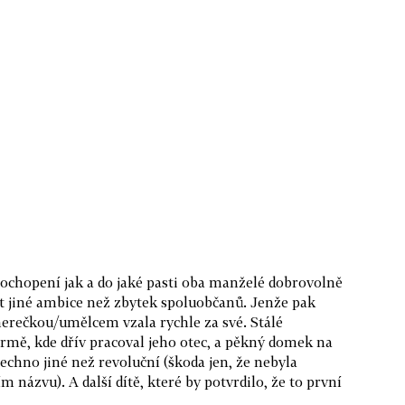
 pochopení jak a do jaké pasti oba manželé dobrovolně
 mít jiné ambice než zbytek spoluobčanů. Jenže pak
 herečkou/umělcem vzala rychle za své. Stálé
rmě, kde dřív pracoval jeho otec, a pěkný domek na
všechno jiné než revoluční (škoda jen, že nebyla
 názvu). A další dítě, které by potvrdilo, že to první