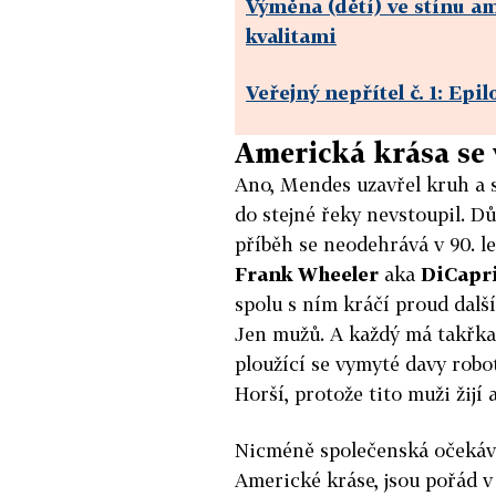
Výměna (dětí) ve stínu a
kvalitami
Veřejný nepřítel č. 1: Epi
Americká krása se 
Ano, Mendes uzavřel kruh a s
do stejné řeky nevstoupil. D
příběh se neodehrává v 90. let
Frank Wheeler
aka
DiCapr
spolu s ním kráčí proud dalš
Jen mužů. A každý má takřka
ploužící se vymyté davy rob
Horší, protože tito muži žijí 
Nicméně společenská očekává
Americké kráse, jsou pořád v 