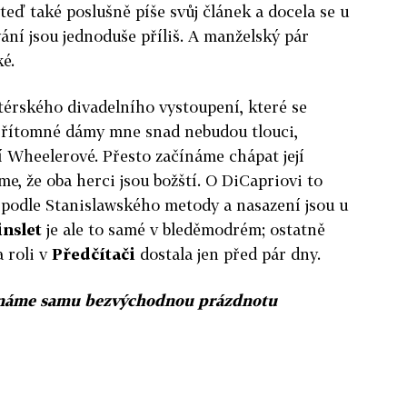
 teď také poslušně píše svůj článek a docela se u
ání jsou jednoduše příliš. A manželský pár
é.
atérského divadelního vystoupení, které se
 Přítomné dámy mne snad nebudou tlouci,
ní Wheelerové. Přesto začínáme chápat její
e, že oba herci jsou božští. O DiCapriovi to
 podle Stanislawského metody a nasazení jsou u
nslet
je ale to samé v bleděmodrém; ostatně
a roli v
Předčítači
dostala jen před pár dny.
známe samu bezvýchodnou prázdnotu