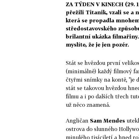
ZA TÝDEN V KINECH (29. 1
přežili Titanik, vzali se a
která se propadla mnohem
středostavovského způsob
brilantní ukázka filmařiny
myslíte, že je jen pozér.
Stát se hvězdou první velikos
(minimálně) každý filmový fa
čtyřmi snímky na kontě, "je d
stát se takovou hvězdou hn
filmu a i po dalších třech tut
už něco znamená.
Angličan
Sam Mendes
utekl
ostrova do slunného Hollywo
minulého tisíciletí a hned r