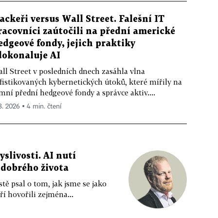
ackeři versus Wall Street. Falešní IT
racovníci zaútočili na přední americké
edgeové fondy, jejich praktiky
dokonaluje AI
ll Street v posledních dnech zasáhla vlna
fistikovaných kybernetických útoků, které mířily na
mní přední hedgeové fondy a správce aktiv....
 8. 2026 ▪ 4 min. čtení
livosti. AI nutí
 dobrého života
tě psal o tom, jak jsme se jako
ří hovořili zejména...