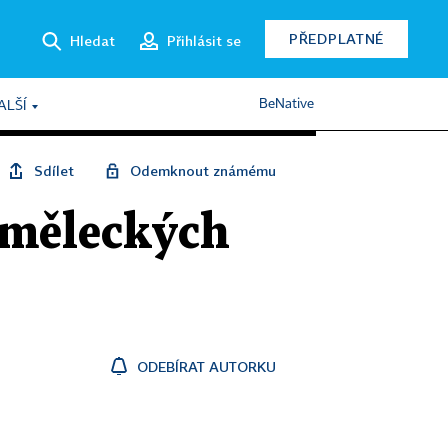
PŘEDPLATNÉ
Hledat
Přihlásit se
BeNative
ALŠÍ
Sdílet
Odemknout známému
 uměleckých
ODEBÍRAT AUTORKU