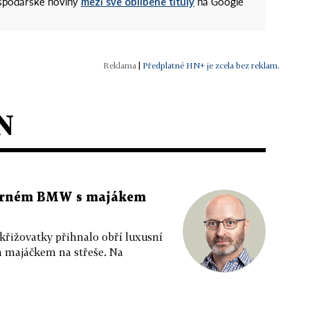
mezi své oblíbené tituly
ospodářské noviny
na Google
|
Předplatné HN+ je zcela bez reklam.
N
 černém BMW s majákem
 křižovatky přihnalo obří luxusní
m majáčkem na střeše. Na