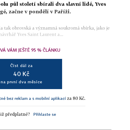
lu půl století sbírali dva slavní lidé, Yves
gé, začne v pondělí v Paříži.
ala tak obrovská a významná soukromá sbírka, jako je
návrhář Yves Saint Laurent a...
VÁ VÁM JEŠTĚ 95 % ČLÁNKU
Číst dál za
40 Kč
na první dva měsíce
za 80 Kč.
tné bez reklam a s mobilní aplikací
iž předplatné?
Přihlaste se