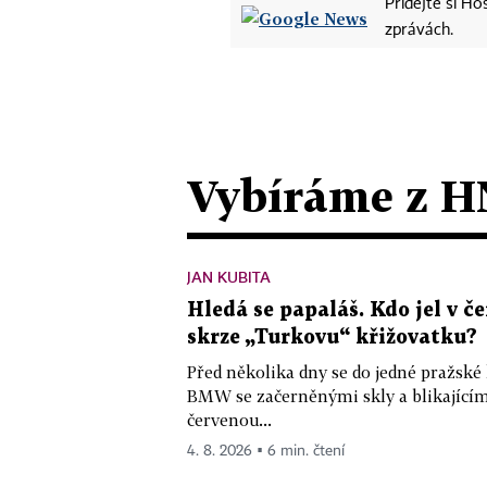
Přidejte si H
zprávách.
Vybíráme z H
JAN KUBITA
Hledá se papaláš. Kdo jel v
skrze „Turkovu“ křižovatku?
Před několika dny se do jedné pražské
BMW se začerněnými skly a blikající
červenou...
4. 8. 2026 ▪ 6 min. čtení