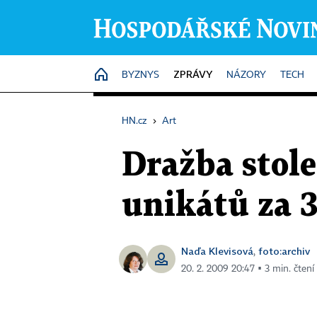
ZPRÁVY
HOME
BYZNYS
NÁZORY
TECH
HN.cz
›
Art
Dražba stole
unikátů za 
Naďa Klevisová
foto:archiv
,
20. 2. 2009 20:47 ▪ 3 min. čtení