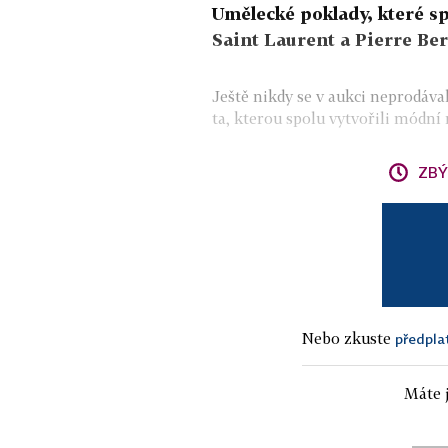
Umělecké poklady, které spo
Saint Laurent a Pierre Ber
Ještě nikdy se v aukci neprodáv
ta, kterou spolu vytvořili módní 
ZBÝ
Nebo zkuste
předpla
Máte j