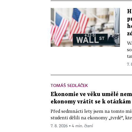
H
p
h
z
Wa
so
ta
7.
TOMÁŠ SEDLÁČEK
Ekonomie ve věku umělé nemys
ekonomy vrátit se k otázkám
Před sedmnácti lety jsem na tomto mís
studenti dělili na ekonomy „tvrdé“, kte
7. 8. 2026 ▪ 4 min. čtení