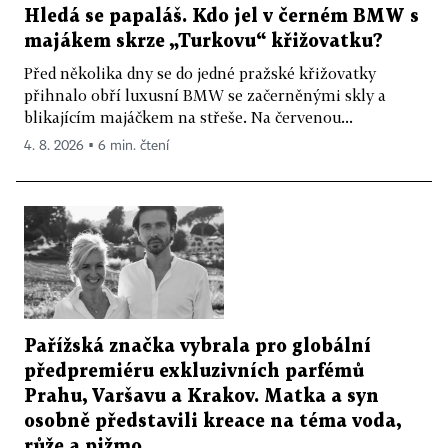
Hledá se papaláš. Kdo jel v černém BMW s
majákem skrze „Turkovu“ křižovatku?
Před několika dny se do jedné pražské křižovatky
přihnalo obří luxusní BMW se začerněnými skly a
blikajícím majáčkem na střeše. Na červenou...
4. 8. 2026 ▪ 6 min. čtení
Pařížská značka vybrala pro globální
předpremiéru exkluzivních parfémů
Prahu, Varšavu a Krakov. Matka a syn
osobně představili kreace na téma voda,
růže a pižmo