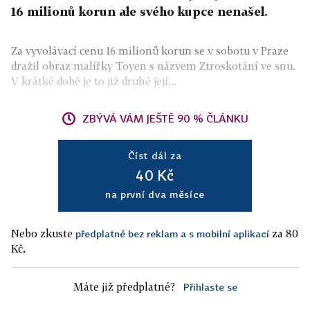
16 milionů korun ale svého kupce nenašel.
Za vyvolávací cenu 16 milionů korun se v sobotu v Praze
dražil obraz malířky Toyen s názvem Ztroskotání ve snu.
V krátké době je to již druhé její...
ZBÝVÁ VÁM JEŠTĚ 90 % ČLÁNKU
Číst dál za
40 Kč
na první dva měsíce
Nebo zkuste
za 80
předplatné bez reklam a s mobilní aplikací
Kč.
Máte již předplatné?
Přihlaste se