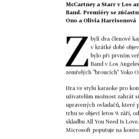
McCartney a Starr v Los an
Band. Premiéry se zúčastni
Ono a Olivia Harrisonová
Z
bylí dva členové ka
v krátké době objev
bylo při prvním ve
Band v Los Angeles.
zemřelých "broucích" Yoko O
Hra ve stylu karaoke pro kon
uživatelům možnost zahrát si
upravených ovladačů, které p
trhu se objeví letos 9. září,
skladbu All You Need Is Love
Microsoft poputuje na konto