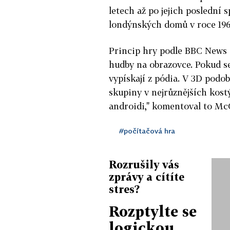
letech až po jejich poslední 
londýnských domů v roce 196
Princip hry podle BBC News s
hudby na obrazovce. Pokud se
vypískají z pódia. V 3D podob
skupiny v nejrůznějších kost
androidi," komentoval to Mc
#počítačová hra
Rozrušily vás
zprávy a cítíte
stres?
Rozptylte se
logickou