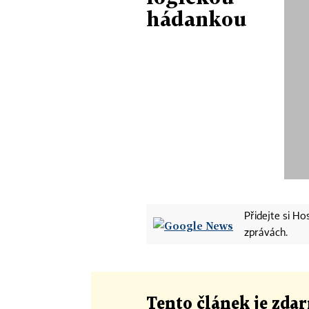
hádankou
Přidejte si H
zprávách.
Tento článek
je
zdar