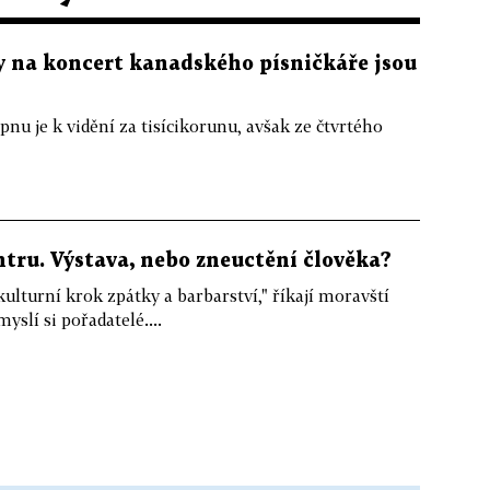
y na koncert kanadského písničkáře jsou
nu je k vidění za tisícikorunu, avšak ze čtvrtého
tru. Výstava, nebo zneuctění člověka?
urní krok zpátky a barbarství," říkají moravští
yslí si pořadatelé....