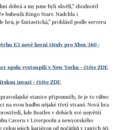
elmi dobrá a my jsme byli skvělí," zhodnotil
e bubeník Ringo Starr. Nadchla i
hru, je fantastická," prohlásil podle serveru
etrhu E3 nové herní tituly pro Xbox 360
-
rr spolu vystoupili v New Yorku
- čtěte ZDE
itskou invazi
- čtěte ZDE
zpravodajské stanice připomněly, že je to vůbec
nci na svou hudbu nějaké třetí straně. Nová hra
rostředí, kde Beatles v dobách své největší
klubu Cavern v Liverpoolu a newyorského
 celou jejich kariérou od počátků v raných 60.