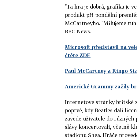
"Ta hra je dobrá, grafika je v
produkt při pondělní premiéř
McCartneyho. "Milujeme tuhle 
BBC News.
Microsoft představil na vel
čtěte ZDE
Paul McCartney a Ringo Sta
Americké Grammy zažily br
Internetové stránky britské 
poprvé, kdy Beatles dali lice
zavede uživatele do různých p
slávy koncertovali, včetně 
stadionu Shea. Hráče provede