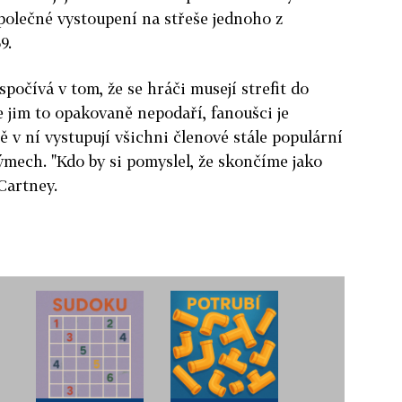
společné vystoupení na střeše jednoho z
9.
počívá v tom, že se hráči musejí strefit do
 jim to opakovaně nepodaří, fanoušci je
ě v ní vystupují všichni členové stále populární
ýmech. "Kdo by si pomyslel, že skončíme jako
Cartney.