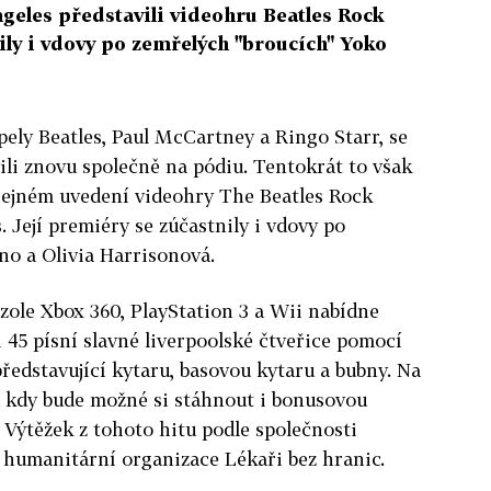
geles představili videohru Beatles Rock
ly i vdovy po zemřelých "broucích" Yoko
pely Beatles, Paul McCartney a Ringo Starr, se
ili znovu společně na pódiu. Tentokrát to však
řejném uvedení videohry The Beatles Rock
 Její premiéry se zúčastnily i vdovy po
no a Olivia Harrisonová.
zole Xbox 360, PlayStation 3 a Wii nabídne
 45 písní slavné liverpoolské čtveřice pomocí
ředstavující kytaru, basovou kytaru a bubny. Na
 od kdy bude možné si stáhnout i bonusovou
. Výtěžek z tohoto hitu podle společnosti
 humanitární organizace Lékaři bez hranic.