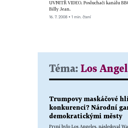
UVNITŘ VIDEO. Posluchači kanálu BBC R
Billy Jean.
16. 7. 2008 ▪ 1 min. čtení
Téma:
Los Angel
Trumpovy maskáčové hlíd
konkurenci? Národní ga
demokratickými městy
První bylo Los Angeles, následoval W