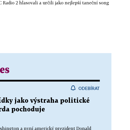
adio 2 hlasovali a určili jako nejlepší taneční song
es
ODEBÍRAT
ky jako výstraha politické
rda pochoduje
ashington a nyní americký prezident Donald