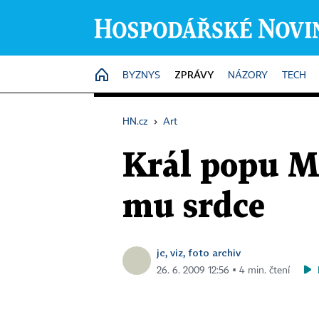
ZPRÁVY
HOME
BYZNYS
NÁZORY
TECH
HN.cz
›
Art
Král popu Mi
mu srdce
jc, viz, foto archiv
26. 6. 2009 12:56 ▪ 4 min. čtení