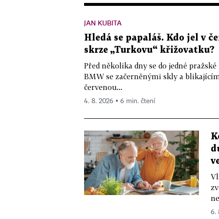
JAN KUBITA
Hledá se papaláš. Kdo jel v
skrze „Turkovu“ křižovatku?
Před několika dny se do jedné pražské
BMW se začerněnými skly a blikající
červenou...
4. 8. 2026 ▪ 6 min. čtení
K
d
v
Vl
zv
ne
6.