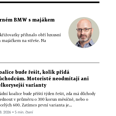
 černém BMW s majákem
 křižovatky přihnalo obří luxusní
m majáčkem na střeše. Na
oalice bude řešit, kolik přidá
ůchodcům. Motoristé neodmítají ani
elkorysejší varianty
ádní koalice bude příští týden řešit, zda má důchody
ednout v průměru o 300 korun měsíčně, nebo o
celých 600. Zatímco první varianta je...
 8. 2026 ▪ 5 min. čtení