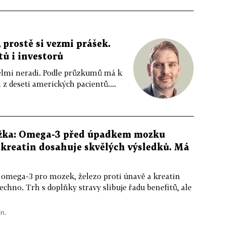
 prostě si vezmi prášek.
tů i investorů
 velmi neradi. Podle průzkumů má k
z deseti amerických pacientů....
žka: Omega-3 před úpadkem mozku
kreatin dosahuje skvělých výsledků. Má
 omega-3 pro mozek, železo proti únavě a kreatin
echno. Trh s doplňky stravy slibuje řadu benefitů, ale
in.