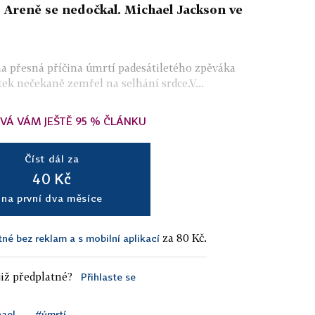
Areně se nedočkal. Michael Jackson ve
a přesná příčina úmrtí padesátiletého zpěváka
tek nečekaně zemřel na selhání srdce.V...
VÁ VÁM JEŠTĚ 95 % ČLÁNKU
Číst dál za
40 Kč
na první dva měsíce
za 80 Kč.
tné bez reklam a s mobilní aplikací
iž předplatné?
Přihlaste se
ael
#úmrtí