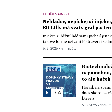
LUDĚK VAINERT
Nehladov, nepíchej si injekci,
Eli Lilly má svatý grál pacien
Injekce si běžní lidé sami píchají jen
takové formě užívání léků averzi sedm 
6. 8. 2026 ▪ 4 min. čtení
Biotechnolo
nepomohou, 
to ale háček
Hořčík na spaní,
16:13
dnes skoro na vš
které z...
6. 8. 2026 ▪ 16:13 m