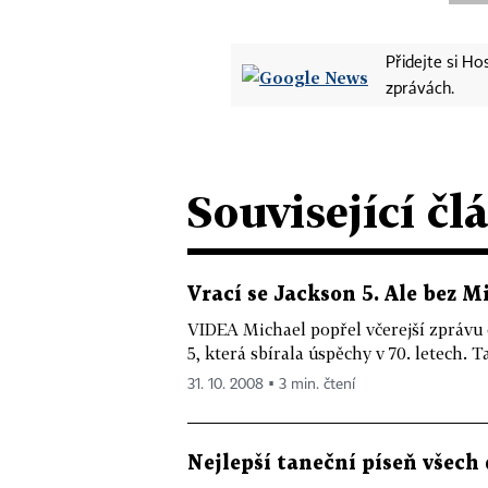
Přidejte si H
zprávách.
Související čl
Vrací se Jackson 5. Ale bez 
VIDEA Michael popřel včerejší zprávu
5, která sbírala úspěchy v 70. letech. Ta
31. 10. 2008 ▪ 3 min. čtení
Nejlepší taneční píseň všech