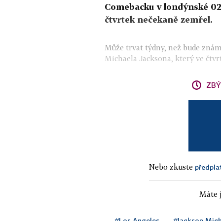
Comebacku v londýnské 02 
čtvrtek nečekaně zemřel.
Může trvat týdny, než bude znám
Michaela Jacksona, který ve čtvr
ZBÝ
Nebo zkuste
předpla
Máte j
#Los Angeles
#Jackson Mich