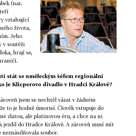
bek (nar.
teří
ry vztahující
sného života,
ním. Jeho
y v soutěži
ka, hrají se,
hraničí.
utí stát se uměleckým šéfem regionální
ako je Klicperovo divadlo v Hradci Králové?
 zároveň jsem se nechtěl vázat v žádném
že to je hodně úmorné. Člověk vstupuje do
ne zlatou, ale platinovou éru, a chce na ni
ak jezdil do Hradce Králové. A zároveň musí mít
e neznásilňovala soubor.