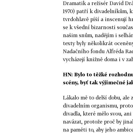
Dramatik a režisér David Drá
1970) patří k divadelníkům, k
tvrdohlavě píší a inscenují h
se k všední bizarnosti souča
našim snům, nadějím i selhá
texty byly několikrát oceněn
Nadačního fondu Alfréda Rado
vycházejí knižně doma i v za
HN: Bylo to těžké rozhodn
scény, byť tak výjimečné j
Lákalo mě to delší dobu, ale
divadelním organismu, proto
divadla, které mělo svou, ani 
navázat, protože proč by jin
na paměti to, aby jeho ambic