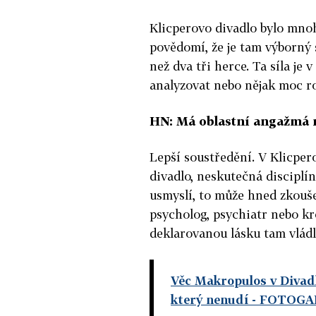
Klicperovo divadlo bylo mno
povědomí, že je tam výborný
než dva tři herce. Ta síla je 
analyzovat nebo nějak moc roz
HN: Má oblastní angažmá 
Lepší soustředění. V Klicpero
divadlo, neskutečná disciplín
usmyslí, to může hned zkoušet
psycholog, psychiatr nebo kro
deklarovanou lásku tam vládl
Věc Makropulos v Divad
který nenudí
- FOTOGA