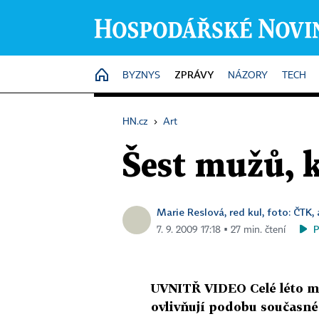
ZPRÁVY
HOME
BYZNYS
NÁZORY
TECH
HN.cz
›
Art
Šest mužů, 
Marie Reslová, red kul, foto: ČTK,
7. 9. 2009 17:18 ▪ 27 min. čtení
UVNITŘ VIDEO Celé léto m
ovlivňují podobu současnéh