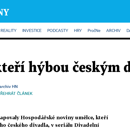
REALITY
INVESTICE
PODCASTY
HRY
PročNe
ARCHIV
D
kteří hýbou českým 
 archiv HN
PŘEHRÁT ČLÁNEK
apovaly Hospodářské noviny umělce, kteří
o českého divadla, v seriálu Divadelní