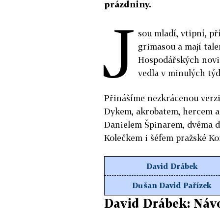
prázdniny.
J
sou mladí, vtipní, p
grimasou a mají talen
Hospodářských novin
vedla v minulých tý
Přinášíme nezkrácenou verzi
Dykem, akrobatem, hercem a
Danielem Špinarem, dvěma 
Kolečkem i šéfem pražské 
David Drábek
Dušan David Pařízek
David Drábek: Náv