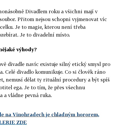
honásobně Divadlem roku a všichni mají v
 soubor. Přitom nejsou schopni vyjmenovat víc
v celku. Je to magie, kterou není třeba
ebírat. Je to divadelní místo.
nějaké výhody?
vě divadle navíc existuje silný etický smysl pro
a. Celé divadlo komunikuje. Co si člověk ráno
, nemusí dělat ty rituální procedury a být spíš
titel ega. Je to tím, že přes všechnu
a a vládne pevná ruka.
le na Vinohradech je chladným hororem,
LERIE ZDE