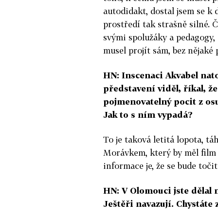
autodidakt, dostal jsem se k 
prostředí tak strašně silné. 
svými spolužáky a pedagogy, s
musel projít sám, bez nějaké
HN: Inscenaci Akvabel nato
představení viděl, říkal, ž
pojmenovatelný pocit z osu
Jak to s ním vypadá?
To je taková letitá lopota, t
Morávkem, který by měl film 
informace je, že se bude točit 
HN: V Olomouci jste dělal 
Ještěři navazují. Chystát