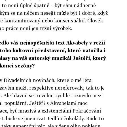
e to není úplně špatně – být sám nádherně
ěkým se na něčem nesejít může být i dobré, když
oc kontaminovaný nebo konsensuální. Člověk
eho práce není jen tržní výrobek.
dlo váš nejúspěšnější text Akvabely v režii
toho kultovní představení, které natočila i
hlasy na váš autorský muzikál Ještěři, který
 konci sezóny?
v Divadelních novinách, které o mě léta
šivém muži, respektive nereferovaly, tak to je
. Ale hlavně se to velmi rychle rozneslo mezi
mi populární. Ještěři s Akvabelami moc
race, byť mrazivá a existenciální.Pokračování
t, bude se jmenovat Jedlíci čokolády. Bude to
 taky generační věc, ale z ženského pohledu.