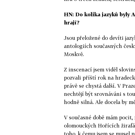
HN: Do kolika jazyků byly 
hrají?
Jsou přeložené do devíti jaz
antologiích současných česk
Moskvě.
Z inscenací jsem viděl slovi
pozvali příští rok na hradeck
právě se chystá další. V Praz
nechtějí být srovnáváni s to
hodně silná. Ale docela by m
V současné době mám pocit, ž
olomouckých Hořících žirafá
toho, k čemu jsem se musel p