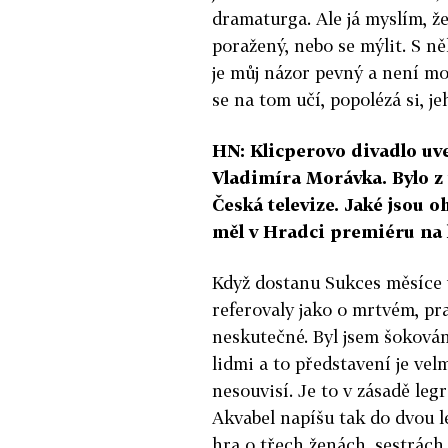
dramaturga. Ale já myslím, ž
poražený, nebo se mýlit. S n
je můj názor pevný a není m
se na tom učí, popolézá si, j
HN: Klicperovo divadlo uve
Vladimíra Morávka. Bylo z 
Česká televize. Jaké jsou o
měl v Hradci premiéru na
Když dostanu Sukces měsíce 
referovaly jako o mrtvém, pra
neskutečné. Byl jsem šokován
lidmi a to představení je vel
nesouvisí. Je to v zásadě leg
Akvabel napíšu tak do dvou le
hra o třech ženách, sestrách,