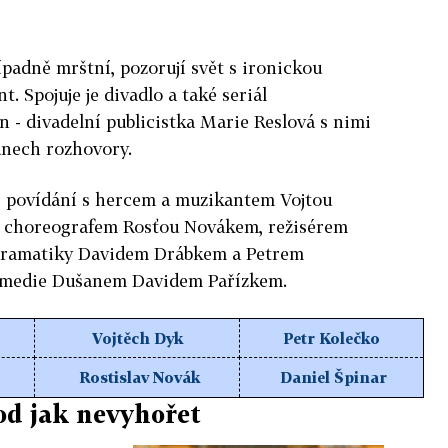
řípadně mrštní, pozorují svět s ironickou
t. Spojuje je divadlo a také seriál
 - divadelní publicistka Marie Reslová s nimi
dnech rozhovory.
 povídání s hercem a muzikantem Vojtou
 choreografem Rosťou Novákem, režisérem
dramatiky Davidem Drábkem a Petrem
Komedie Dušanem Davidem Pařízkem.
Vojtěch Dyk
Petr Kolečko
Rostislav Novák
Daniel Špinar
od jak nevyhořet