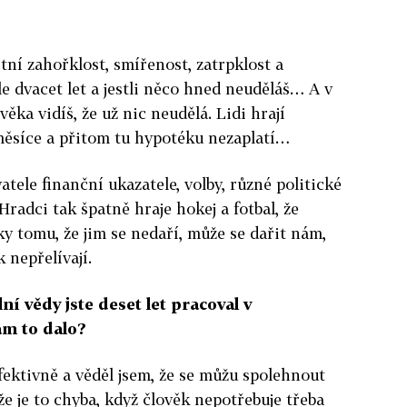
tní zahořklost, smířenost, zatrpklost a
dle dvacet let a jestli něco hned neuděláš… A v
ka vidíš, že už nic neudělá. Lidi hrají
ěsíce a přitom tu hypotéku nezaplatí…
atele finanční ukazatele, volby, různé politické
Hradci tak špatně hraje hokej a fotbal, že
ky tomu, že jim se nedaří, může se dařit nám,
 nepřelívají.
í vědy jste deset let pracoval v
ám to dalo?
efektivně a věděl jsem, že se můžu spolehnout
že je to chyba, když člověk nepotřebuje třeba