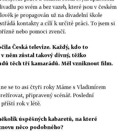
divadlu po svém a bez vazeb, které jsou v českém
Člověk je propagován už na divadelní škole
třádá kontakty a cílí k určité práci. To jsem si
 přízně nebo pomoci zvenčí.
čila Česká televize. Každý, kdo to
e v něm zůstal takový divný, těžko
dů těch tří kamarádů. Měl vzniknout film.
áhne se to asi čtyři roky Máme s Vladimírem
režírovat, připravený scénář. Poslední
příští rok v létě.
několik úspěšných kabaretů, na které
e znovu něco podobného?