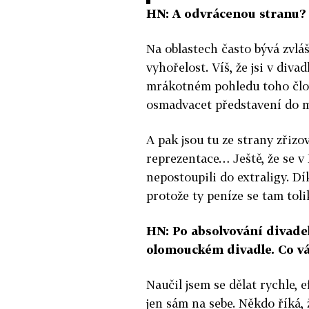
HN: A odvrácenou stranu?
Na oblastech často bývá zvláš
vyhořelost. Víš, že jsi v diva
mrákotném pohledu toho člově
osmadvacet představení do m
A pak jsou tu ze strany zřizov
reprezentace… Ještě, že se v 
nepostoupili do extraligy. Dí
protože ty peníze se tam tolik
HN: Po absolvování divadeln
olomouckém divadle. Co v
Naučil jsem se dělat rychle, 
jen sám na sebe. Někdo říká, 