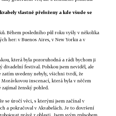
Akvabely vlastně přeloženy a kde všude se
yků. Během posledního půl roku vyšly v několika
ých her: v Buenos Aires, v New Yorku a v
nskou, která byla pozoruhodná a rádi bychom ji
ý divadelní festival. Polskou jsem neviděl, ale
e zatím uvedeny nebyly, všichni tvrdí, že
u Morávkovou inscenací, která byla v něčem
ě zajímal ženský pohled.
e se úročí věci, s kterými jsem začínal v
ch a pokračoval v Akvabelách. Je to dovršení
robojovat právě z oblasti. Jsem svým způsobem