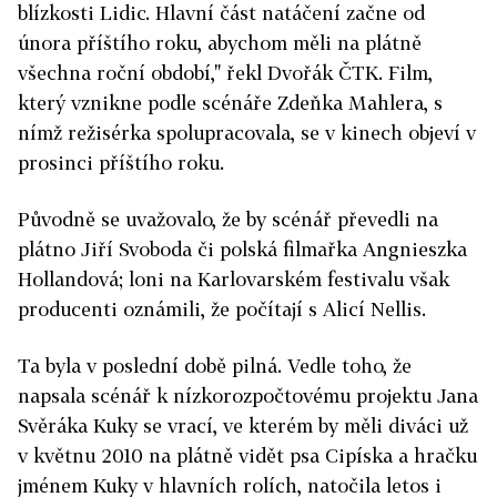
blízkosti Lidic. Hlavní část natáčení začne od
února příštího roku, abychom měli na plátně
všechna roční období," řekl Dvořák ČTK. Film,
který vznikne podle scénáře Zdeňka Mahlera, s
nímž režisérka spolupracovala, se v kinech objeví v
prosinci příštího roku.
Původně se uvažovalo, že by scénář převedli na
plátno Jiří Svoboda či polská filmařka Angnieszka
Hollandová; loni na Karlovarském festivalu však
producenti oznámili, že počítají s Alicí Nellis.
Ta byla v poslední době pilná. Vedle toho, že
napsala scénář k nízkorozpočtovému projektu Jana
Svěráka Kuky se vrací, ve kterém by měli diváci už
v květnu 2010 na plátně vidět psa Cipíska a hračku
jménem Kuky v hlavních rolích, natočila letos i