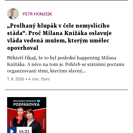
PETR HONZEJK
„Prolhaný hlupák v čele nemyslícího
stáda“. Proč Milana Knížáka oslavuje
vláda vedená mužem, kterým umělec
opovrhoval
Někteří říkají, že to byl poslední happening Milana
Knížáka. A něco na tom je. Pohřeb se státními poctami
organizovaný těmi, kterými slavný...
7. 8. 2026 ▪ 4 min. čtení
55:23