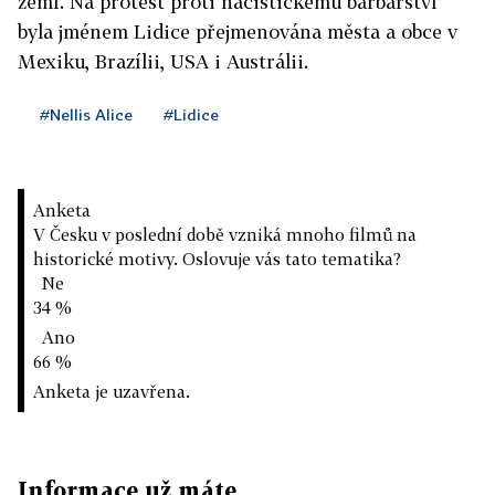
zemí. Na protest proti nacistickému barbarství
byla jménem Lidice přejmenována města a obce v
Mexiku, Brazílii, USA i Austrálii.
#Nellis Alice
#Lidice
Anketa
V Česku v poslední době vzniká mnoho filmů na
historické motivy. Oslovuje vás tato tematika?
Ne
34 %
Ano
66 %
Anketa je uzavřena.
Informace už máte