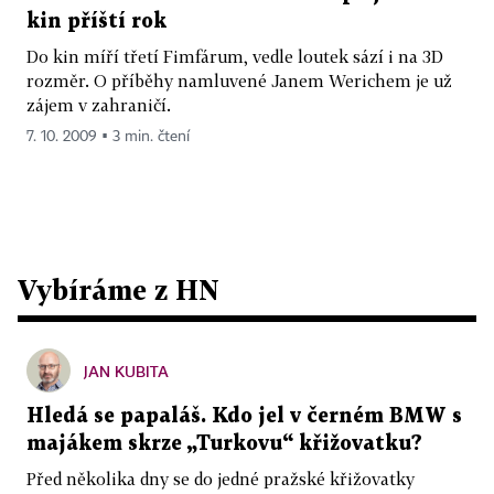
kin příští rok
Do kin míří třetí Fimfárum, vedle loutek sází i na 3D
rozměr. O příběhy namluvené Janem Werichem je už
zájem v zahraničí.
7. 10. 2009 ▪ 3 min. čtení
Vybíráme z HN
JAN KUBITA
Hledá se papaláš. Kdo jel v černém BMW s
majákem skrze „Turkovu“ křižovatku?
Před několika dny se do jedné pražské křižovatky