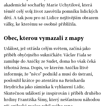
akademické sochařky Marie Uchytilové, která
téměř celý svůj život zasvětila pomníku lidických
dětí. A tak jsou pro ni Lidice nejživějším obrazem
války, ke kterému se osobně přiblížila.
Obec, kterou vymazali z mapy
Událost, jež otřásla celým světem, začíná jako
příběh obyčejného sukničkáře. Václav Fiala se
zamiluje do Aničky ze Sudet, doma ho však čeká
těhotná žena. Dopis, ve kterém Aničku lživě
informuje, že "něco" podnikl a musí do ústraní,
posloužil krátce po atentátu na Reinharda
Heydricha jako záminka k vyhlazení Lidic.
Skutečnou událostí je inspirován i příběh druhého
hrdiny Františka Šímy, který nešťastnou náhodou
při opilecké rvačce zabil svého syna.