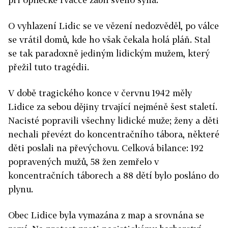
O vyhlazení Lidic se ve vězení nedozvěděl, po válce
se vrátil domů, kde ho však čekala holá pláň. Stal
se tak paradoxně jediným lidickým mužem, který
přežil tuto tragédii.
V době tragického konce v červnu 1942 měly
Lidice za sebou dějiny trvající nejméně šest staletí.
Nacisté popravili všechny lidické muže; ženy a děti
nechali převézt do koncentračního tábora, některé
děti poslali na převýchovu. Celková bilance: 192
popravených mužů, 58 žen zemřelo v
koncentračních táborech a 88 dětí bylo posláno do
plynu.
Obec Lidice byla vymazána z map a srovnána se