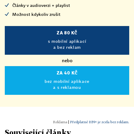
Články v audioverzi + playlist
Možnost kdykoliv zrušit
ZA 80 KČ
s mobilní aplikací
a bez reklam
nebo
ZA 40 KČ
bez mobilní aplikace
a s reklamou
|
Předplatné HN+ je zcela bez reklam.
Související články