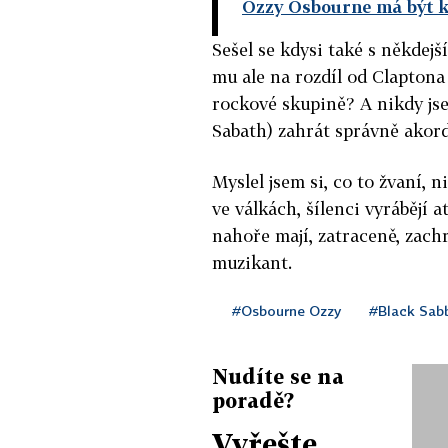
Ozzy Osbourne má být ko
Sešel se kdysi také s někde
mu ale na rozdíl od Claptona 
rockové skupině? A nikdy js
Sabath) zahrát správně akord
Myslel jsem si, co to žvaní, n
ve válkách, šílenci vyrábějí 
nahoře mají, zatraceně, zachr
muzikant.
#Osbourne Ozzy
#Black Sab
Nudíte se na
poradě?
Vyřešte