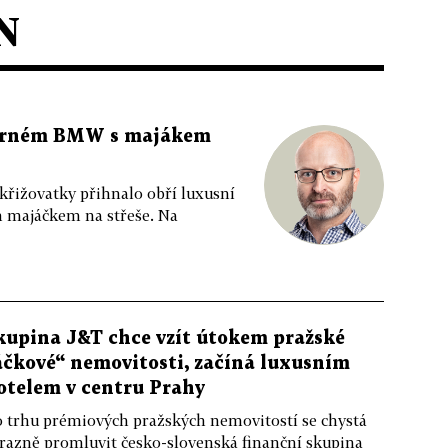
N
 černém BMW s majákem
 křižovatky přihnalo obří luxusní
m majáčkem na střeše. Na
kupina J&T chce vzít útokem pražské
áčkové“ nemovitosti, začíná luxusním
otelem v centru Prahy
 trhu prémiových pražských nemovitostí se chystá
razně promluvit česko-slovenská finanční skupina