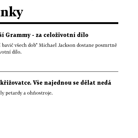
ánky
í Grammy - za celoživotní dílo
í bavič všech dob" Michael Jackson dostane posmrtně
otní dílo.
křižovatce. Vše najednou se dělat nedá
y petardy a ohňostroje.