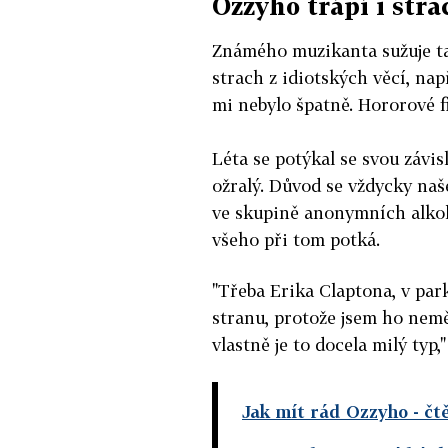
Ozzyho trápí i stra
Známého muzikanta sužuje ta
strach z idiotských věcí, nap
mi nebylo špatně. Hororové f
Léta se potýkal se svou závisl
ožralý. Důvod se vždycky naše
ve skupině anonymních alkoho
všeho při tom potká.
"Třeba Erika Claptona, v park
stranu, protože jsem ho neměl 
vlastně je to docela milý typ
Jak mít rád Ozzyho
- čt