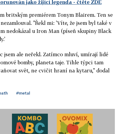
runován jako žijící legenda
- čtěte ZDE
jším britským premiérem Tonym Blairem. Ten se
nezamlouval. "Řekl mi: 'Víte, že jsem byl také v
em nedokázal u Iron Man (píseň skupiny Black
y.'
ic jsem ale neřekl. Zatímco mluví, umírají lidé
atomové bomby, planeta taje. Tihle týpci tam
aňovat svět, ne cvičit hraní na kytaru," dodal
bath
#metal