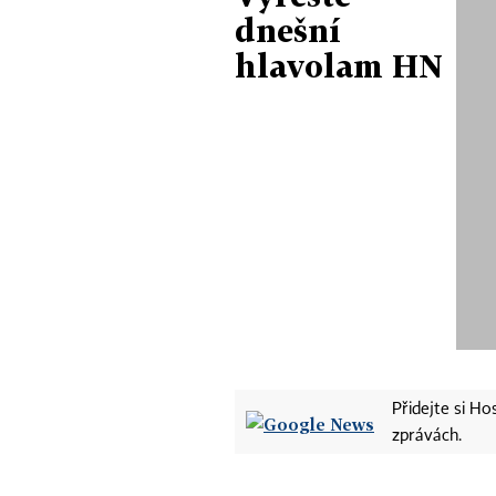
dnešní
hlavolam HN
Přidejte si H
zprávách.