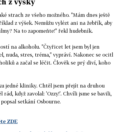
ch z výšky
ké strach ze všeho možného. "Mám dnes ještě
říklad z výšek. Nemůžu vylézt ani na žebřík, aby
ilmy? Na to zapomeňte!" řekl hudebník.
ostí na alkoholu. "Čtyřicet let jsem byl jen
l, nuda, stres, tréma," vypráví. Nakonec se ocitl
liků a začal se léčit. Člověk se prý diví, koho
u jedné kliniky. Chtěl jsem přejít na druhou
rád, když zavolal: 'Ozzy!'. Chvíli jsme se bavili,
," popsal setkání Osbourne.
ěte ZDE