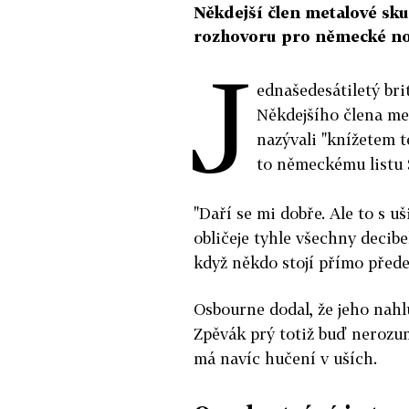
Někdejší člen metalové sk
rozhovoru pro německé novi
J
ednašedesátiletý br
Někdejšího člena me
nazývali "knížetem t
to německému listu 
"Daří se mi dobře. Ale to s u
obličeje tyhle všechny decib
když někdo stojí přímo přede
Osbourne dodal, že jeho nahl
Zpěvák prý totiž buď nerozu
má navíc hučení v uších.