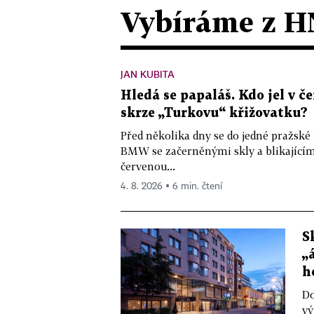
Vybíráme z H
JAN KUBITA
Hledá se papaláš. Kdo jel v
skrze „Turkovu“ křižovatku?
Před několika dny se do jedné pražské
BMW se začerněnými skly a blikající
červenou...
4. 8. 2026 ▪ 6 min. čtení
S
„
h
Do
vý