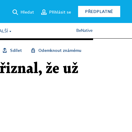
PŘEDPLATNÉ
Hledat
Přihlásit se
BeNative
ALŠÍ
Sdílet
Odemknout známému
iznal, že už