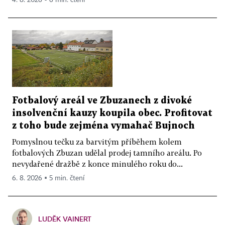
4. 8. 2026 ▪ 6 min. čtení
Fotbalový areál ve Zbuzanech z divoké
insolvenční kauzy koupila obec. Profitovat
z toho bude zejména vymahač Bujnoch
Pomyslnou tečku za barvitým příběhem kolem
fotbalových Zbuzan udělal prodej tamního areálu. Po
nevydařené dražbě z konce minulého roku do...
6. 8. 2026 ▪ 5 min. čtení
LUDĚK VAINERT