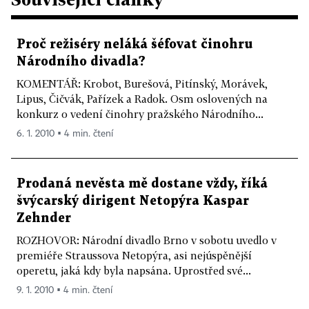
Proč režiséry neláká šéfovat činohru
Národního divadla?
KOMENTÁŘ: Krobot, Burešová, Pitínský, Morávek,
Lipus, Čičvák, Pařízek a Radok. Osm oslovených na
konkurz o vedení činohry pražského Národního...
6. 1. 2010 ▪ 4 min. čtení
Prodaná nevěsta mě dostane vždy, říká
švýcarský dirigent Netopýra Kaspar
Zehnder
ROZHOVOR: Národní divadlo Brno v sobotu uvedlo v
premiéře Straussova Netopýra, asi nejúspěnější
operetu, jaká kdy byla napsána. Uprostřed své...
9. 1. 2010 ▪ 4 min. čtení