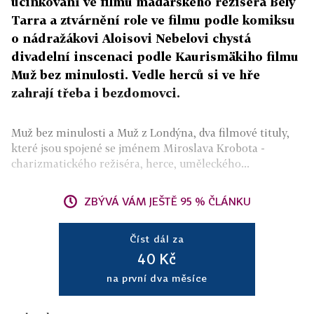
účinkování ve filmu maďarského režiséra Bély
Tarra a ztvárnění role ve filmu podle komiksu
o nádražákovi Aloisovi Nebelovi chystá
divadelní inscenaci podle Kaurismäkiho filmu
Muž bez minulosti. Vedle herců si ve hře
zahrají třeba i bezdomovci.
Muž bez minulosti a Muž z Londýna, dva filmové tituly,
které jsou spojené se jménem Miroslava Krobota -
charizmatického režiséra, herce, uměleckého...
ZBÝVÁ VÁM JEŠTĚ 95 % ČLÁNKU
Číst dál za
40 Kč
na první dva měsíce