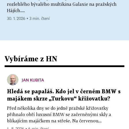
rozlehlého bývalého multikina Galaxie na pražských
Hájích....
30. 1. 2026 ▪ 3 min. čtení
Vybíráme z HN
JAN KUBITA
Hledá se papaláš. Kdo jel v černém BMW s
majákem skrze „Turkovu“ křižovatku?
Před několika dny se do jedné pražské křižovatky
přihnalo obří luxusní BMW se začerněnými skly a
blikajícím majáčkem na střeše. Na červenou...