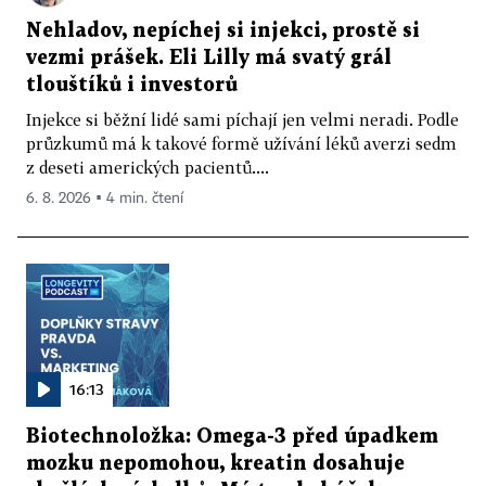
Nehladov, nepíchej si injekci, prostě si
vezmi prášek. Eli Lilly má svatý grál
tlouštíků i investorů
Injekce si běžní lidé sami píchají jen velmi neradi. Podle
průzkumů má k takové formě užívání léků averzi sedm
z deseti amerických pacientů....
6. 8. 2026 ▪ 4 min. čtení
16:13
Biotechnoložka: Omega-3 před úpadkem
mozku nepomohou, kreatin dosahuje