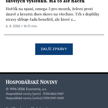
skvělých výsledků. Má to ale háček
Hořčík na spaní, omega-3 pro mozek, železo proti
únavě a kreatin dnes skoro na všechno. Trh s doplňky
stravy slibuje řadu benefitů, ale které z...
6. 8. 2026 ▪ 16:13 min.
DALŠÍ ZPRÁVY
©
1996-2026
Economia, a.s.
Hospodářské noviny (print) ISSN 0862-9587
Hospodářské noviny (online) ISSN 2787-950X