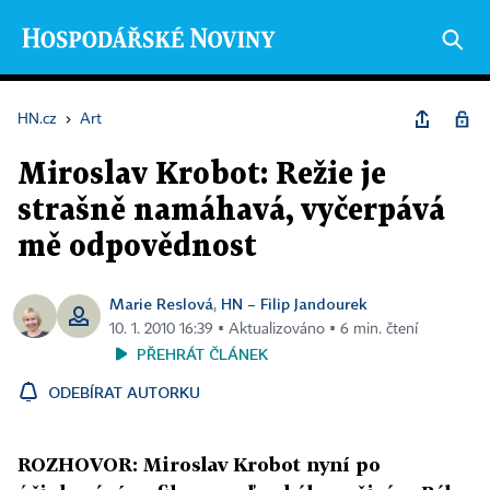
HN.cz
›
Art
Miroslav Krobot: Režie je
strašně namáhavá, vyčerpává
mě odpovědnost
Marie Reslová
HN – Filip Jandourek
,
10. 1. 2010 16:39 ▪ Aktualizováno ▪ 6 min. čtení
PŘEHRÁT ČLÁNEK
ODEBÍRAT AUTORKU
ROZHOVOR: Miroslav Krobot nyní po