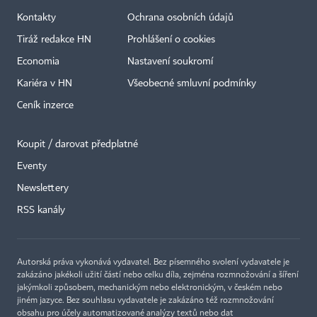
Kontakty
Ochrana osobních údajů
Tiráž redakce HN
Prohlášení o cookies
Economia
Nastavení soukromí
Kariéra v HN
Všeobecné smluvní podmínky
Ceník inzerce
Koupit / darovat předplatné
Eventy
×
Newslettery
RSS kanály
Autorská práva vykonává vydavatel. Bez písemného svolení vydavatele je
zakázáno jakékoli užití částí nebo celku díla, zejména rozmnožování a šíření
jakýmkoli způsobem, mechanickým nebo elektronickým, v českém nebo
jiném jazyce. Bez souhlasu vydavatele je zakázáno též rozmnožování
obsahu pro účely automatizované analýzy textů nebo dat