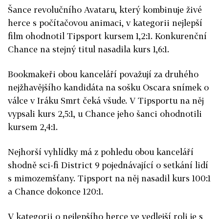
Šance revolučního Avataru, který kombinuje živé
herce s počítačovou animaci, v kategorii nejlepší
film ohodnotil Tipsport kursem 1,2:1. Konkurenční
Chance na stejný titul nasadila kurs 1,6:1.
Bookmakeři obou kanceláří považují za druhého
nejžhavějšího kandidáta na sošku Oscara snímek o
válce v Iráku Smrt čeká všude. V Tipsportu na něj
vypsali kurs 2,5:1, u Chance jeho šanci ohodnotili
kursem 2,4:1.
Nejhorší vyhlídky má z pohledu obou kanceláří
shodně sci-fi District 9 pojednávající o setkání lidí
s mimozemšťany. Tipsport na něj nasadil kurs 100:1
a Chance dokonce 120:1.
V kategorii o nejlepšího herce ve vedlejší roli je s