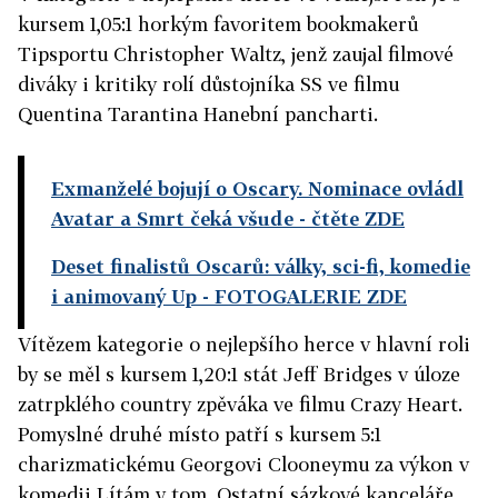
kursem 1,05:1 horkým favoritem bookmakerů
Tipsportu Christopher Waltz, jenž zaujal filmové
diváky i kritiky rolí důstojníka SS ve filmu
Quentina Tarantina Hanební pancharti.
Exmanželé bojují o Oscary. Nominace ovládl
Avatar a Smrt čeká všude
- čtěte ZDE
Deset finalistů Oscarů: války, sci-fi, komedie
i animovaný Up
- FOTOGALERIE ZDE
Vítězem kategorie o nejlepšího herce v hlavní roli
by se měl s kursem 1,20:1 stát Jeff Bridges v úloze
zatrpklého country zpěváka ve filmu Crazy Heart.
Pomyslné druhé místo patří s kursem 5:1
charizmatickému Georgovi Clooneymu za výkon v
komedii Lítám v tom. Ostatní sázkové kanceláře