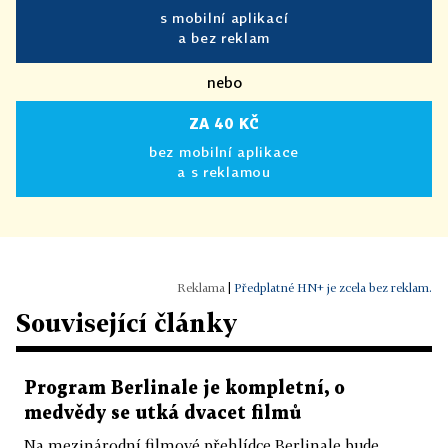
s mobilní aplikací
a bez reklam
nebo
ZA 40 KČ
bez mobilní aplikace
a s reklamou
|
Předplatné HN+ je zcela bez reklam.
Související články
Program Berlinale je kompletní, o
medvědy se utká dvacet filmů
Na mezinárodní filmové přehlídce Berlinale bude