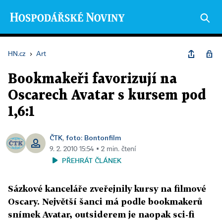
HN.cz
›
Art
Bookmakeři favorizují na
Oscarech Avatar s kursem pod
1,6:1
ČTK
foto: Bontonfilm
,
9. 2. 2010 15:54 ▪ 2 min. čtení
PŘEHRÁT ČLÁNEK
Sázkové kanceláře zveřejnily kursy na filmové
Oscary. Největší šanci má podle bookmakerů
snímek Avatar, outsiderem je naopak sci-fi