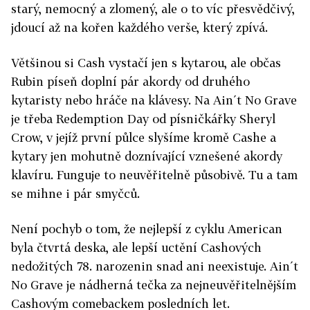
starý, nemocný a zlomený, ale o to víc přesvědčivý,
jdoucí až na kořen každého verše, který zpívá.
Většinou si Cash vystačí jen s kytarou, ale občas
Rubin píseň doplní pár akordy od druhého
kytaristy nebo hráče na klávesy. Na Ain´t No Grave
je třeba Redemption Day od písničkářky Sheryl
Crow, v jejíž první půlce slyšíme kromě Cashe a
kytary jen mohutně doznívající vznešené akordy
klavíru. Funguje to neuvěřitelně působivě. Tu a tam
se mihne i pár smyčců.
Není pochyb o tom, že nejlepší z cyklu American
byla čtvrtá deska, ale lepší uctění Cashových
nedožitých 78. narozenin snad ani neexistuje. Ain´t
No Grave je nádherná tečka za nejneuvěřitelnějším
Cashovým comebackem posledních let.