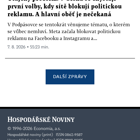
první volby, kdy sítě blokují politickou
reklamu. A hlavní oběť je nečekaná
V Podpásovce se tentokrát věnujeme tématu, o kterém
se vůbec nemluví. Meta začala blokovat politickou
reklamu na Facebooku a Instagramu a...
7. 8. 2026 ▪ 55:23 min.
DALŠÍ ZPRÁVY
©
1996-2026
Economia, a.s.
Hospodářské noviny (print) ISSN 0862-9587