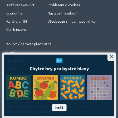
Tiráž redakce HN
Prohlášení o cookies
Economia
Nastavení soukromí
Kariéra v HN
Všeobecné smluvní podmínky
Ceník inzerce
Koupit / darovat předplatné
Eventy
×
Newslettery
RSS kanály
Autorská práva vykonává vydavatel. Bez písemného svolení vydavatele je
zakázáno jakékoli užití částí nebo celku díla, zejména rozmnožování a šíření
jakýmkoli způsobem, mechanickým nebo elektronickým, v českém nebo
jiném jazyce. Bez souhlasu vydavatele je zakázáno též rozmnožování
obsahu pro účely automatizované analýzy textů nebo dat
podle ustanovení § 39c autorského zákona.