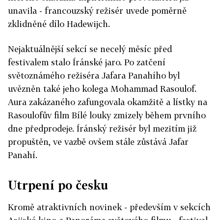
unavila - francouzský režisér uvede poměrně
zklidněné dílo Hadewijch.
Nejaktuálnější sekcí se necelý měsíc před
festivalem stalo Íránské jaro. Po zatčení
světoznámého režiséra Jafara Panahího byl
uvězněn také jeho kolega Mohammad Rasoulof.
Aura zakázaného zafungovala okamžitě a lístky na
Rasoulofův film Bílé louky zmizely během prvního
dne předprodeje. Íránský režisér byl mezitím již
propuštěn, ve vazbě ovšem stále zůstává Jafar
Panahí.
Utrpení po česku
Kromě atraktivních novinek - především v sekcích