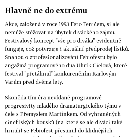
Hlavně ne do extrému
Akce, založená v roce 1993 Fero Feničem, si ale
nemůže stěžovat na úbytek diváckého zájmu.
Festivalový koncept "vše pro diváka" evidentně
funguje, což potvrzuje i aktuální předprodej lístků.
Snahou o zprofesionalizování Febiofestu bylo
angažmá programového dua Uhrík-Cielová, které
festival "přetáhnul" konkurenčním Karlovým
Varům před dvěma lety.
Skončila tím éra nevídané programové
progresivity mladého dramaturgického týmu v
čele s Přemyslem Martínkem. Od vyhraněných
cinefilských kousků (na které se ale diváci také
hrnuli) se Febiofest přesunul do klidnějších