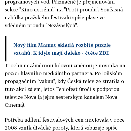
programových vod. Příznačné je přejmenování
sekce "Kino extrémů" na "Proti proudu". Současná
nabídka pražského festivalu spíše plave ve
vděčném proudu "Nezávislých".
Nový film Mamut skládá rozbité puzzle
vztahů. K idyle mají daleko
- čtěte ZDE
Trochu nezáměrnou lidovou změnou je novinka na
pozici hlavního mediálního partnera. Po loňském
propagačním "vakuu", kdy Česká televize ztratila o
tuto akci zájem, letos Febiofest útočí s podporou
televize Nova (a jejím sesterským kanálem Nova
Cinema).
Potřeba udílení festivalových cen iniciovala v roce
2008 vznik divácké poroty, která vzbuzuje spíše