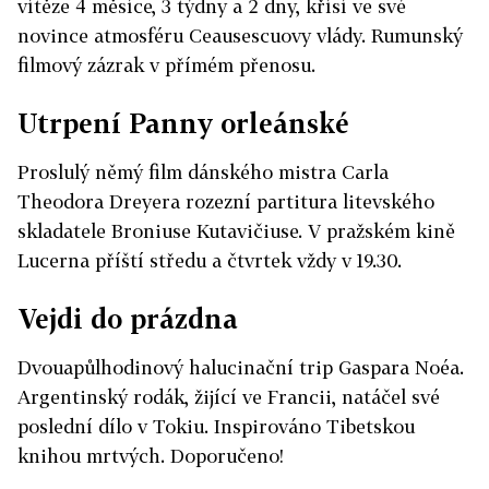
vítěze 4 měsíce, 3 týdny a 2 dny, křísí ve své
novince atmosféru Ceausescuovy vlády. Rumunský
filmový zázrak v přímém přenosu.
Utrpení Panny orleánské
Proslulý němý film dánského mistra Carla
Theodora Dreyera rozezní partitura litevského
skladatele Broniuse Kutavičiuse. V pražském kině
Lucerna příští středu a čtvrtek vždy v 19.30.
Vejdi do prázdna
Dvouapůlhodinový halucinační trip Gaspara Noéa.
Argentinský rodák, žijící ve Francii, natáčel své
poslední dílo v Tokiu. Inspirováno Tibetskou
knihou mrtvých. Doporučeno!