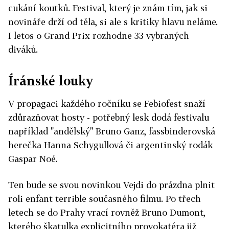
cukání koutků. Festival, který je znám tím, jak si
novináře drží od těla, si ale s kritiky hlavu neláme.
I letos o Grand Prix rozhodne 33 vybraných
diváků.
Íránské louky
V propagaci každého ročníku se Febiofest snaží
zdůrazňovat hosty - potřebný lesk dodá festivalu
například "andělský" Bruno Ganz, fassbinderovská
herečka Hanna Schygullová či argentinský rodák
Gaspar Noé.
Ten bude se svou novinkou Vejdi do prázdna plnit
roli enfant terrible současného filmu. Po třech
letech se do Prahy vrací rovněž Bruno Dumont,
kterého škatulka explicitního provokatéra již