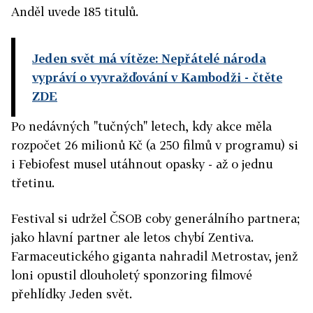
Anděl uvede 185 titulů.
Jeden svět má vítěze: Nepřátelé národa
vypráví o vyvražďování v Kambodži
- čtěte
ZDE
Po nedávných "tučných" letech, kdy akce měla
rozpočet 26 milionů Kč (a 250 filmů v programu) si
i Febiofest musel utáhnout opasky - až o jednu
třetinu.
Festival si udržel ČSOB coby generálního partnera;
jako hlavní partner ale letos chybí Zentiva.
Farmaceutického giganta nahradil Metrostav, jenž
loni opustil dlouholetý sponzoring filmové
přehlídky Jeden svět.