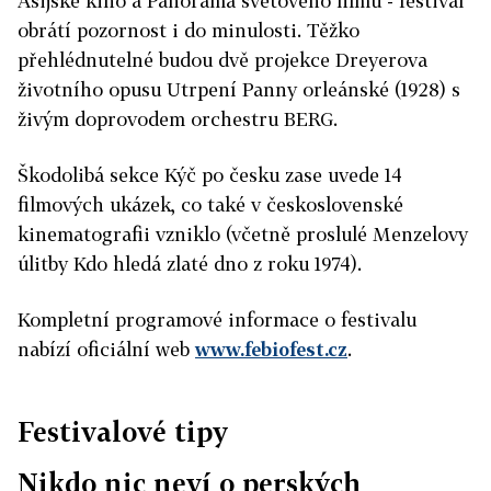
Asijské kino a Panoráma světového filmu - festival
obrátí pozornost i do minulosti. Těžko
přehlédnutelné budou dvě projekce Dreyerova
životního opusu Utrpení Panny orleánské (1928) s
živým doprovodem orchestru BERG.
Škodolibá sekce Kýč po česku zase uvede 14
filmových ukázek, co také v československé
kinematografii vzniklo (včetně proslulé Menzelovy
úlitby Kdo hledá zlaté dno z roku 1974).
Kompletní programové informace o festivalu
nabízí oficiální web
www.febiofest.cz
.
Festivalové tipy
Nikdo nic neví o perských