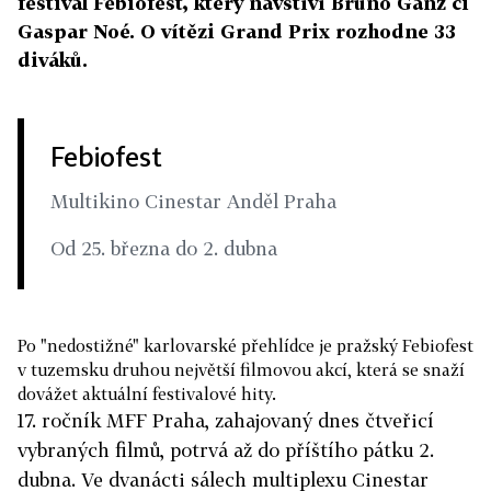
festival Febiofest, který navštíví Bruno Ganz či
Gaspar Noé. O vítězi Grand Prix rozhodne 33
diváků.
Febiofest
Multikino Cinestar Anděl Praha
Od 25. března do 2. dubna
Po "nedostižné" karlovarské přehlídce je pražský Febiofest
v tuzemsku druhou největší filmovou akcí, která se snaží
dovážet aktuální festivalové hity.
17. ročník MFF Praha, zahajovaný dnes čtveřicí
vybraných filmů, potrvá až do příštího pátku 2.
dubna. Ve dvanácti sálech multiplexu Cinestar