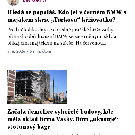
JAN KUBITA
Hledá se papaláš. Kdo jel v černém BMW s
majákem skrze „Turkovu“ křižovatku?
Před několika dny se do jedné pražské křižovatky
přihnalo obří luxusní BMW se začerněnými skly a
blikajícím majáčkem na střeše. Na červenou...
4. 8. 2026 ▪ 6 min. čtení
Začala demolice vyhořelé budovy, kde
měla sklad firma Vasky. Dům „ukusuje“
stotunový bagr