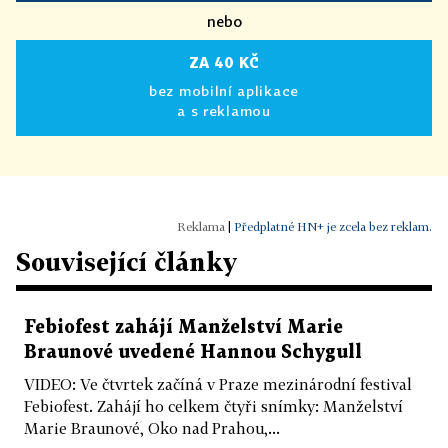
nebo
ZA 40 KČ
bez mobilní aplikace
a s reklamou
|
Předplatné HN+ je zcela bez reklam.
Související články
Febiofest zahájí Manželství Marie
Braunové uvedené Hannou Schygull
VIDEO: Ve čtvrtek začíná v Praze mezinárodní festival
Febiofest. Zahájí ho celkem čtyři snímky: Manželství
Marie Braunové, Oko nad Prahou,...