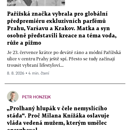
Pařížská značka vybrala pro globální
předpremiéru exkluzivních parfémů
Prahu, Varšavu a Krakov. Matka a syn
osobně představili kreace na téma voda,
růže a pižmo
Je 23. července krátce po deváté ráno a módní Pařížská
ulice v centru Prahy ještě spí. Přesto se tudy začínají
trousit vybraní lifestyloví...
8. 8. 2026 ▪ 4 min. čtení
PETR HONZEJK
„Prolhaný hlupák v čele nemyslícího
stáda“. Proč Milana Knížáka oslavuje
vláda vedená mužem, kterým umělec