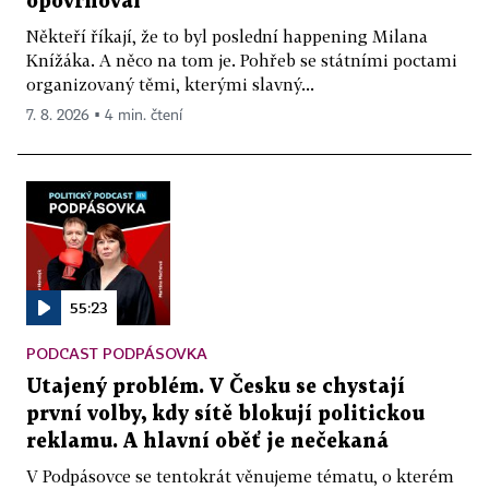
opovrhoval
Někteří říkají, že to byl poslední happening Milana
Knížáka. A něco na tom je. Pohřeb se státními poctami
organizovaný těmi, kterými slavný...
7. 8. 2026 ▪ 4 min. čtení
55:23
PODCAST PODPÁSOVKA
Utajený problém. V Česku se chystají
první volby, kdy sítě blokují politickou
reklamu. A hlavní oběť je nečekaná
V Podpásovce se tentokrát věnujeme tématu, o kterém