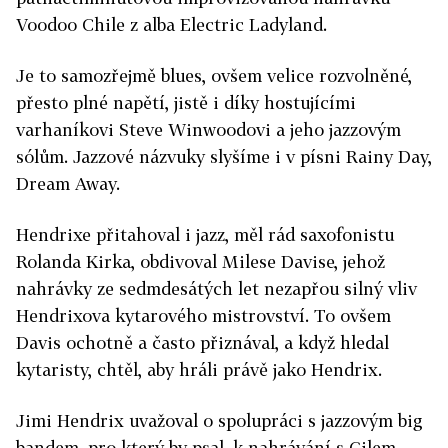
Voodoo Chile z alba Electric Ladyland.
Je to samozřejmě blues, ovšem velice rozvolněné,
přesto plné napětí, jistě i díky hostujícími
varhaníkovi Steve Winwoodovi a jeho jazzovým
sólům. Jazzové názvuky slyšíme i v písni Rainy Day,
Dream Away.
Hendrixe přitahoval i jazz, měl rád saxofonistu
Rolanda Kirka, obdivoval Milese Davise, jehož
nahrávky ze sedmdesátých let nezapřou silný vliv
Hendrixova kytarového mistrovství. To ovšem
Davis ochotně a často přiznával, a když hledal
kytaristy, chtěl, aby hráli právě jako Hendrix.
Jimi Hendrix uvažoval o spolupráci s jazzovým big
bandem, pro který by psal, k nahrávání s Gilem