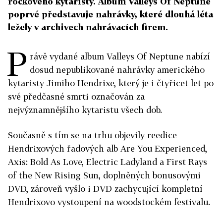
rockového kytaristy. Album Valleys Of Neptune
poprvé představuje nahrávky, které dlouhá léta
ležely v archivech nahrávacích firem.
P
rávě vydané album Valleys Of Neptune nabízí
dosud nepublikované nahrávky amerického
kytaristy Jimiho Hendrixe, který je i čtyřicet let po
své předčasné smrti označován za
nejvýznamnějšího kytaristu všech dob.
Současně s tím se na trhu objevily reedice
Hendrixových řadových alb Are You Experienced,
Axis: Bold As Love, Electric Ladyland a First Rays
of the New Rising Sun, doplněných bonusovými
DVD, zároveň vyšlo i DVD zachycující kompletní
Hendrixovo vystoupení na woodstockém festivalu.