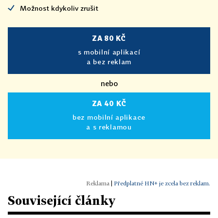
Možnost kdykoliv zrušit
ZA 80 KČ
s mobilní aplikací
a bez reklam
nebo
ZA 40 KČ
bez mobilní aplikace
a s reklamou
|
Předplatné HN+ je zcela bez reklam.
Související články