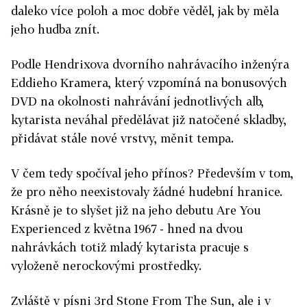
daleko více poloh a moc dobře věděl, jak by měla
jeho hudba znít.
Podle Hendrixova dvorního nahrávacího inženýra
Eddieho Kramera, který vzpomíná na bonusových
DVD na okolnosti nahrávání jednotlivých alb,
kytarista neváhal předělávat již natočené skladby,
přidávat stále nové vrstvy, měnit tempa.
V čem tedy spočíval jeho přínos? Především v tom,
že pro něho neexistovaly žádné hudební hranice.
Krásně je to slyšet již na jeho debutu Are You
Experienced z května 1967 - hned na dvou
nahrávkách totiž mladý kytarista pracuje s
vyloženě nerockovými prostředky.
Zvláště v písni 3rd Stone From The Sun, ale i v