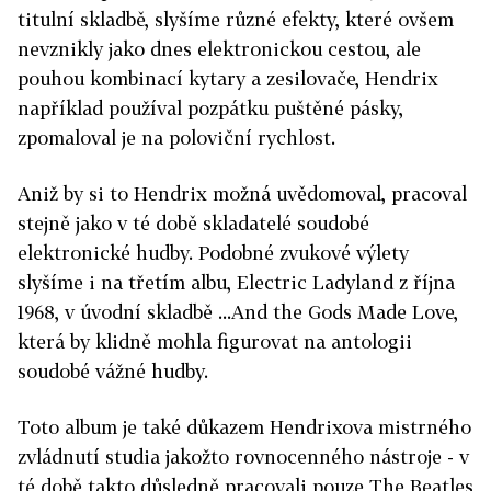
titulní skladbě, slyšíme různé efekty, které ovšem
nevznikly jako dnes elektronickou cestou, ale
pouhou kombinací kytary a zesilovače, Hendrix
například používal pozpátku puštěné pásky,
zpomaloval je na poloviční rychlost.
Aniž by si to Hendrix možná uvědomoval, pracoval
stejně jako v té době skladatelé soudobé
elektronické hudby. Podobné zvukové výlety
slyšíme i na třetím albu, Electric Ladyland z října
1968, v úvodní skladbě ...And the Gods Made Love,
která by klidně mohla figurovat na antologii
soudobé vážné hudby.
Toto album je také důkazem Hendrixova mistrného
zvládnutí studia jakožto rovnocenného nástroje - v
té době takto důsledně pracovali pouze The Beatles