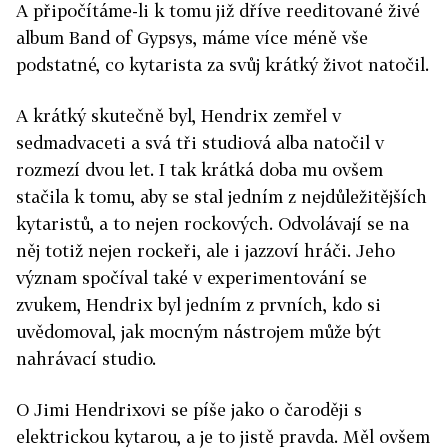
A připočítáme-li k tomu již dříve reeditované živé
album Band of Gypsys, máme více méně vše
podstatné, co kytarista za svůj krátký život natočil.
A krátký skutečně byl, Hendrix zemřel v
sedmadvaceti a svá tři studiová alba natočil v
rozmezí dvou let. I tak krátká doba mu ovšem
stačila k tomu, aby se stal jedním z nejdůležitějších
kytaristů, a to nejen rockových. Odvolávají se na
něj totiž nejen rockeři, ale i jazzoví hráči. Jeho
význam spočíval také v experimentování se
zvukem, Hendrix byl jedním z prvních, kdo si
uvědomoval, jak mocným nástrojem může být
nahrávací studio.
O Jimi Hendrixovi se píše jako o čaroději s
elektrickou kytarou, a je to jistě pravda. Měl ovšem