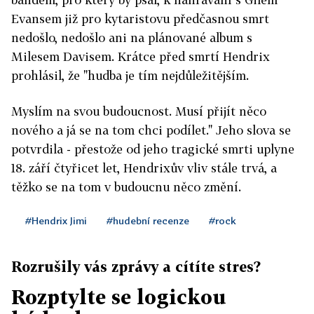
Evansem již pro kytaristovu předčasnou smrt
nedošlo, nedošlo ani na plánované album s
Milesem Davisem. Krátce před smrtí Hendrix
prohlásil, že "hudba je tím nejdůležitějším.
Myslím na svou budoucnost. Musí přijít něco
nového a já se na tom chci podílet." Jeho slova se
potvrdila - přestože od jeho tragické smrti uplyne
18. září čtyřicet let, Hendrixův vliv stále trvá, a
těžko se na tom v budoucnu něco změní.
#Hendrix Jimi
#hudební recenze
#rock
Rozrušily vás zprávy a cítíte stres?
Rozptylte se logickou