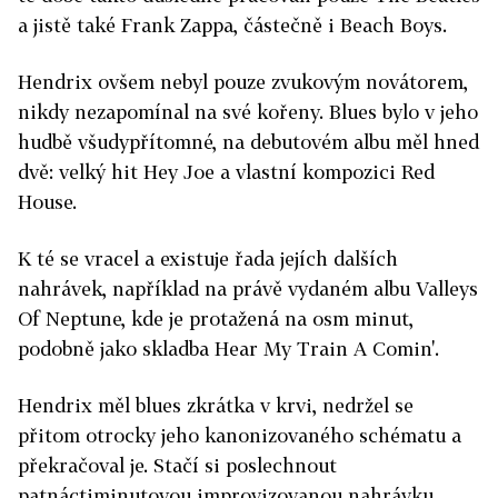
a jistě také Frank Zappa, částečně i Beach Boys.
Hendrix ovšem nebyl pouze zvukovým novátorem,
nikdy nezapomínal na své kořeny. Blues bylo v jeho
hudbě všudypřítomné, na debutovém albu měl hned
dvě: velký hit Hey Joe a vlastní kompozici Red
House.
K té se vracel a existuje řada jejích dalších
nahrávek, například na právě vydaném albu Valleys
Of Neptune, kde je protažená na osm minut,
podobně jako skladba Hear My Train A Comin'.
Hendrix měl blues zkrátka v krvi, nedržel se
přitom otrocky jeho kanonizovaného schématu a
překračoval je. Stačí si poslechnout
patnáctiminutovou improvizovanou nahrávku