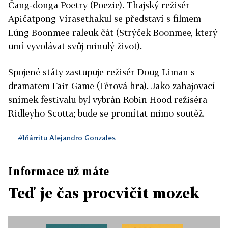
Čang-donga Poetry (Poezie). Thajský režisér
Apičatpong Vírasethakul se představí s filmem
Lúng Boonmee raleuk čát (Strýček Boonmee, který
umí vyvolávat svůj minulý život).
Spojené státy zastupuje režisér Doug Liman s
dramatem Fair Game (Férová hra). Jako zahajovací
snímek festivalu byl vybrán Robin Hood režiséra
Ridleyho Scotta; bude se promítat mimo soutěž.
#Iňárritu Alejandro Gonzales
Informace už máte
Teď je čas procvičit mozek