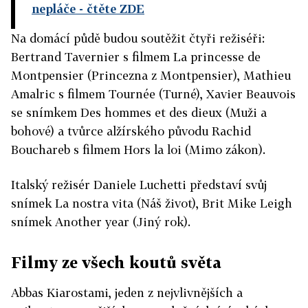
nepláče
- čtěte ZDE
Na domácí půdě budou soutěžit čtyři režiséři:
Bertrand Tavernier s filmem La princesse de
Montpensier (Princezna z Montpensier), Mathieu
Amalric s filmem Tournée (Turné), Xavier Beauvois
se snímkem Des hommes et des dieux (Muži a
bohové) a tvůrce alžírského původu Rachid
Bouchareb s filmem Hors la loi (Mimo zákon).
Italský režisér Daniele Luchetti představí svůj
snímek La nostra vita (Náš život), Brit Mike Leigh
snímek Another year (Jiný rok).
Filmy ze všech koutů světa
Abbas Kiarostami, jeden z nejvlivnějších a