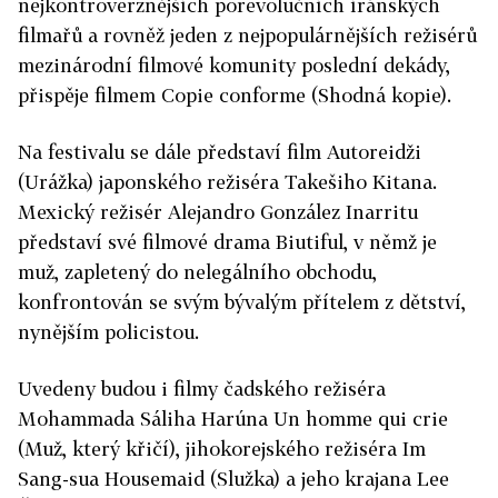
nejkontroverznějších porevolučních íránských
filmařů a rovněž jeden z nejpopulárnějších režisérů
mezinárodní filmové komunity poslední dekády,
přispěje filmem Copie conforme (Shodná kopie).
Na festivalu se dále představí film Autoreidži
(Urážka) japonského režiséra Takešiho Kitana.
Mexický režisér Alejandro González Inarritu
představí své filmové drama Biutiful, v němž je
muž, zapletený do nelegálního obchodu,
konfrontován se svým bývalým přítelem z dětství,
nynějším policistou.
Uvedeny budou i filmy čadského režiséra
Mohammada Sáliha Harúna Un homme qui crie
(Muž, který křičí), jihokorejského režiséra Im
Sang-sua Housemaid (Služka) a jeho krajana Lee