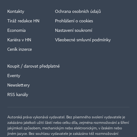
Kontakty
Ochrana osobních údajů
Tiráž redakce HN
Prohlášení o cookies
Economia
Nastavení soukromí
Kariéra v HN
Všeobecné smluvní podmínky
Ceník inzerce
Koupit / darovat předplatné
Eventy
×
Newslettery
RSS kanály
Autorská práva vykonává vydavatel. Bez písemného svolení vydavatele je
zakázáno jakékoli užití částí nebo celku díla, zejména rozmnožování a šíření
jakýmkoli způsobem, mechanickým nebo elektronickým, v českém nebo
jiném jazyce. Bez souhlasu vydavatele je zakázáno též rozmnožování