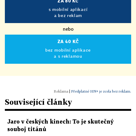
ZA 80 KČ
s mobilní aplikací
a bez reklam
nebo
ZA 40 KČ
bez mobilní aplikace
a s reklamou
|
Předplatné HN+ je zcela bez reklam.
Související články
Jaro v českých kinech: To je skutečný
souboj titánů