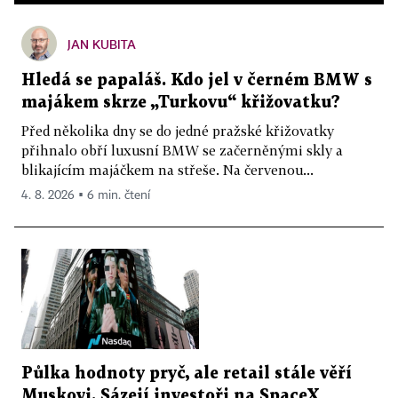
JAN KUBITA
Hledá se papaláš. Kdo jel v černém BMW s
majákem skrze „Turkovu“ křižovatku?
Před několika dny se do jedné pražské křižovatky
přihnalo obří luxusní BMW se začerněnými skly a
blikajícím majáčkem na střeše. Na červenou...
4. 8. 2026 ▪ 6 min. čtení
Půlka hodnoty pryč, ale retail stále věří
Muskovi. Sázejí investoři na SpaceX