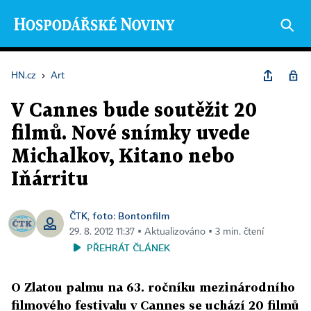
HN.cz
›
Art
V Cannes bude soutěžit 20
filmů. Nové snímky uvede
Michalkov, Kitano nebo
Iňárritu
ČTK
foto: Bontonfilm
,
29. 8. 2012 11:37 ▪ Aktualizováno ▪ 3 min. čtení
PŘEHRÁT ČLÁNEK
O Zlatou palmu na 63. ročníku mezinárodního
filmového festivalu v Cannes se uchází 20 filmů