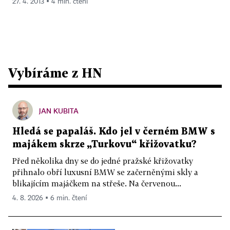
27. 4. 2013 ▪ 4 min. čtení
Vybíráme z HN
JAN KUBITA
Hledá se papaláš. Kdo jel v černém BMW s
majákem skrze „Turkovu“ křižovatku?
Před několika dny se do jedné pražské křižovatky
přihnalo obří luxusní BMW se začerněnými skly a
blikajícím majáčkem na střeše. Na červenou...
4. 8. 2026 ▪ 6 min. čtení