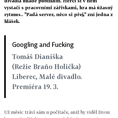
divadla mladé publikum. Herci si v něm
vystačí s pracovními zářivkami, hra má úžasný
rytmus.. "Padá server, něco si přej," zní jedna z
hlášek.
Googling and Fucking
Tomáš Dianiška
(Režie Braňo Holička)
Liberec, Malé divadlo.
Premiéra 19. 3.
Už měsíc tráví sám u počítače, aniž by viděl živou