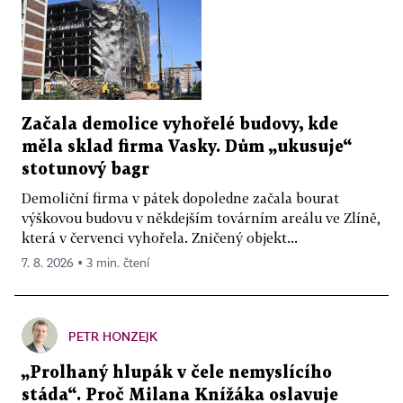
Začala demolice vyhořelé budovy, kde
měla sklad firma Vasky. Dům „ukusuje“
stotunový bagr
Demoliční firma v pátek dopoledne začala bourat
výškovou budovu v někdejším továrním areálu ve Zlíně,
která v červenci vyhořela. Zničený objekt...
7. 8. 2026 ▪ 3 min. čtení
PETR HONZEJK
„Prolhaný hlupák v čele nemyslícího
stáda“. Proč Milana Knížáka oslavuje