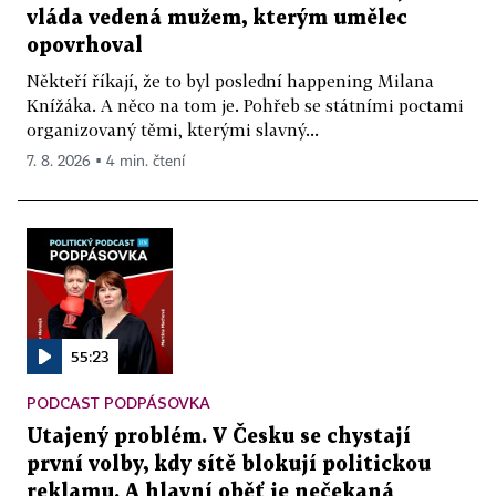
vláda vedená mužem, kterým umělec
opovrhoval
Někteří říkají, že to byl poslední happening Milana
Knížáka. A něco na tom je. Pohřeb se státními poctami
organizovaný těmi, kterými slavný...
7. 8. 2026 ▪ 4 min. čtení
55:23
PODCAST PODPÁSOVKA
Utajený problém. V Česku se chystají
první volby, kdy sítě blokují politickou
reklamu. A hlavní oběť je nečekaná