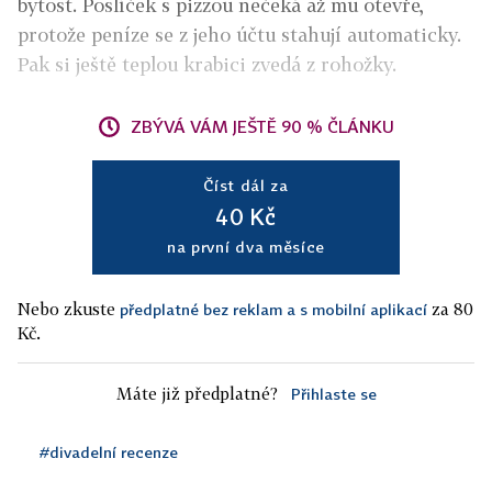
bytost. Poslíček s pizzou nečeká až mu otevře,
protože peníze se z jeho účtu stahují automaticky.
Pak si ještě teplou krabici zvedá z rohožky.
ZBÝVÁ VÁM JEŠTĚ 90 % ČLÁNKU
Číst dál za
40 Kč
na první dva měsíce
Nebo zkuste
za 80
předplatné bez reklam a s mobilní aplikací
Kč.
Máte již předplatné?
Přihlaste se
#divadelní recenze