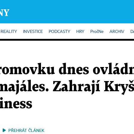
REALITY
INVESTICE
PODCASTY
HRY
PročNe
ARCHIV
D
romovku dnes ovlád
ajáles. Zahrají Kry
iness
PŘEHRÁT ČLÁNEK