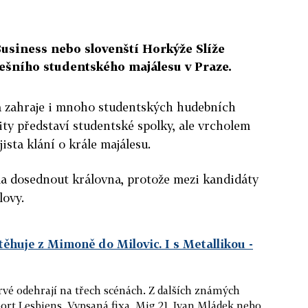
usiness nebo slovenští Horkýže Slíže
ešního studentského majálesu v Praze.
 zahraje i mnoho studentských hudebních
ity představí studentské spolky, ale vrcholem
ista klání o krále majálesu.
la dosednout královna, protože mezi kandidáty
lovy.
těhuje z Mimoně do Milovic. I s Metallikou
-
rvé odehrají na třech scénách. Z dalších známých
port Lesbiens, Vypsaná fixa, Mig 21, Ivan Mládek nebo