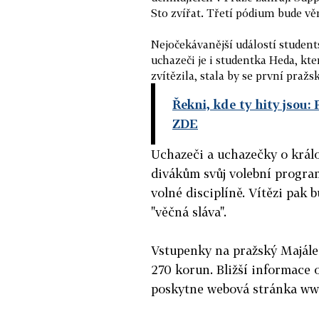
Sto zvířat. Třetí pódium bude 
Nejočekávanější událostí student
uchazeči je i studentka Heda, kte
zvítězila, stala by se první praž
Řekni, kde ty hity jsou:
ZDE
Uchazeči a uchazečky o králo
divákům svůj volební program
volné disciplíně. Vítězi pak
"věčná sláva".
Vstupenky na pražský Majáles
270 korun. Bližší informace o
poskytne webová stránka www