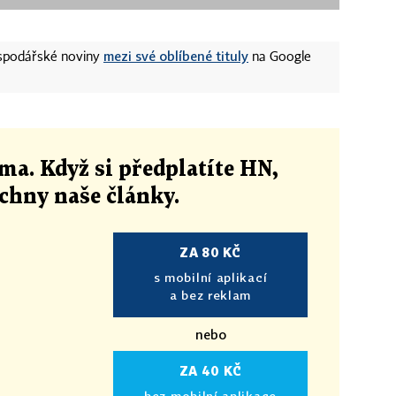
mezi své oblíbené tituly
ospodářské noviny
na Google
ma. Když si předplatíte HN,
echny naše články
.
ZA 80 KČ
s mobilní aplikací
a bez reklam
nebo
ZA 40 KČ
bez mobilní aplikace