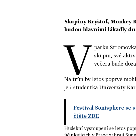
Skupiny Kryštof, Monkey B
budou hlavními lákadly dn
V
parku Stromovka
skupin, své aktiv
večera bude dozaj
Na trůn by letos poprvé moh
je i studentka Univerzity Kar
Festival Sonisphere se s
čtěte ZDE
Hudební vystoupení se letos pop
účinkujících v Praze zahrají Sup