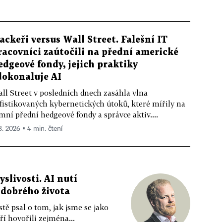
ackeři versus Wall Street. Falešní IT
racovníci zaútočili na přední americké
edgeové fondy, jejich praktiky
dokonaluje AI
ll Street v posledních dnech zasáhla vlna
fistikovaných kybernetických útoků, které mířily na
mní přední hedgeové fondy a správce aktiv....
 8. 2026 ▪ 4 min. čtení
livosti. AI nutí
 dobrého života
tě psal o tom, jak jsme se jako
ří hovořili zejména...