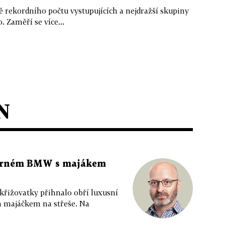
 rekordního počtu vystupujících a nejdražší skupiny
. Zaměří se více...
N
 černém BMW s majákem
 křižovatky přihnalo obří luxusní
m majáčkem na střeše. Na