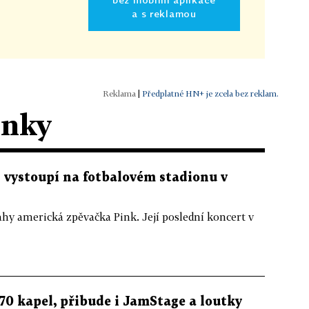
a s reklamou
|
Předplatné HN+ je zcela bez reklam.
ánky
 vystoupí na fotbalovém stadionu v
hy americká zpěvačka Pink. Její poslední koncert v
70 kapel, přibude i JamStage a loutky