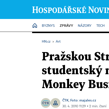
ZPRÁVY
HOME
BYZNYS
NÁZORY
TECH
HN.cz
›
Art
Pražskou St
studentský m
Monkey Bus
ČTK
Foto: majales.cz
,
30. 4. 2010 11:29 ▪ 2 min. čtení