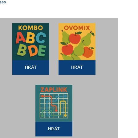
ess
HRÁT
HRÁT
HRÁT