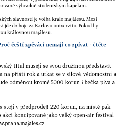
věnované výhradně studentským kapelám.
ských slavností je volba krále majálesu. Mezi
rá jde do boje za Karlovu univerzitu. Pokud by
skou královnou majálesu.
 Proč čeští zpěváci nemají co zpívat
- čtěte
vský titul musejí se svou družinou představit
 na příští rok a utkat se v silové, vědomostní a
 bude odměnou kromě 5000 korun i bečka piva a
 stojí v předprodeji 220 korun, na místě pak
 akci koncipované jako velký open-air festival
.praha.majales.cz