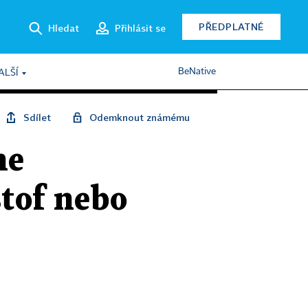
PŘEDPLATNÉ
Hledat
Přihlásit se
BeNative
ALŠÍ
Sdílet
Odemknout známému
ne
štof nebo