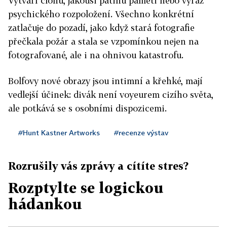
Vytváří clonu, jakousi patinu paměti nebo výraz
psychického rozpoložení. Všechno konkrétní
zatlačuje do pozadí, jako když stará fotografie
přečkala požár a stala se vzpomínkou nejen na
fotografované, ale i na ohnivou katastrofu.
Bolfovy nové obrazy jsou intimní a křehké, mají
vedlejší účinek: divák není voyeurem cizího světa,
ale potkává se s osobními dispozicemi.
#Hunt Kastner Artworks
#recenze výstav
Rozrušily vás zprávy a cítíte stres?
Rozptylte se logickou
hádankou