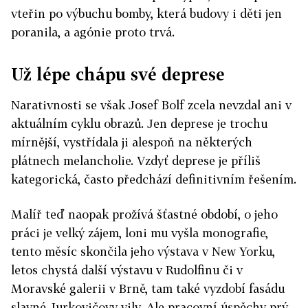
vteřin po výbuchu bomby, která budovy i děti jen
poranila, a agónie proto trvá.
Už lépe chápu své deprese
Narativnosti se však Josef Bolf zcela nevzdal ani v
aktuálním cyklu obrazů. Jen deprese je trochu
mírnější, vystřídala ji alespoň na některých
plátnech melancholie. Vzdyť deprese je příliš
kategorická, často předchází definitivním řešením.
Malíř teď naopak prožívá šťastné období, o jeho
práci je velký zájem, loni mu vyšla monografie,
tento měsíc skončila jeho výstava v New Yorku,
letos chystá další výstavu v Rudolfinu či v
Moravské galerii v Brně, tam také vyzdobí fasádu
slavné Jurkovičovy vily. Ale pracovní úspěchy prý