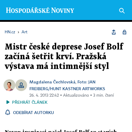
HN.cz
›
Art
Mistr české deprese Josef Bolf
začíná šetřit krví. Pražská
výstava má intimnější styl
Magdalena Čechlovská
Foto: JAN
,
FREIBERG/HUNT KASTNER ARTWORKS
26. 4. 2013 22:42 ▪ Aktualizováno ▪ 3 min. čtení
PŘEHRÁT ČLÁNEK
ODEBÍRAT AUTORKU
Novou inspiraci našel Josef Bolf ve starých