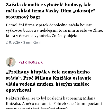
Začala demolice vyhořelé budovy, kde
měla sklad firma Vasky. Dům „ukusuje“
stotunový bagr
Demoliční firma v pátek dopoledne začala bourat
výškovou budovu v někdejším továrním areálu ve Zlíně,
která v červenci vyhořela. Zničený objekt...
7. 8. 2026 ▪ 3 min. čtení
PETR HONZEJK
„Prolhaný hlupák v čele nemyslícího
stáda“. Proč Milana Knížáka oslavuje
vláda vedená mužem, kterým umělec
opovrhoval
Někteří říkají, že to byl poslední happening Milana
Knížáka. A něco na tom je. Pohřeb se státními poctami
organizovaný těmi, kterými slavný...