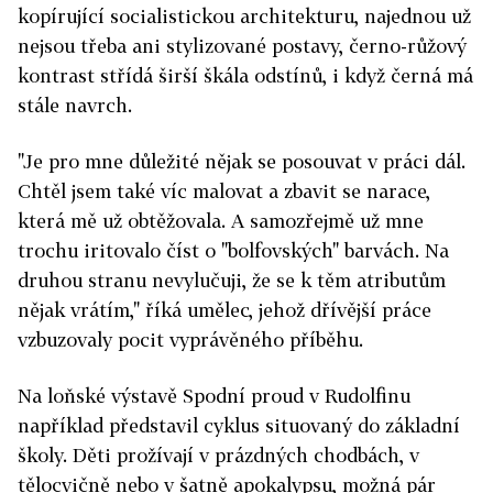
kopírující socialistickou architekturu, najednou už
nejsou třeba ani stylizované postavy, černo-růžový
kontrast střídá širší škála odstínů, i když černá má
stále navrch.
"Je pro mne důležité nějak se posouvat v práci dál.
Chtěl jsem také víc malovat a zbavit se narace,
která mě už obtěžovala. A samozřejmě už mne
trochu iritovalo číst o "bolfovských" barvách. Na
druhou stranu nevylučuji, že se k těm atributům
nějak vrátím," říká umělec, jehož dřívější práce
vzbuzovaly pocit vyprávěného příběhu.
Na loňské výstavě Spodní proud v Rudolfinu
například představil cyklus situovaný do základní
školy. Děti prožívají v prázdných chodbách, v
tělocvičně nebo v šatně apokalypsu, možná pár