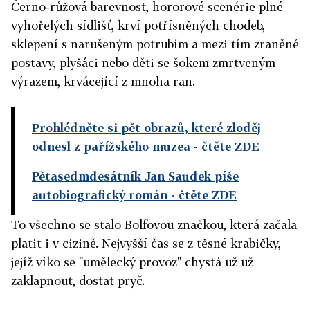
Černo-růžová barevnost, hororové scenérie plné
vyhořelých sídlišť, krví potřísněných chodeb,
sklepení s narušeným potrubím a mezi tím zraněné
postavy, plyšáci nebo děti se šokem zmrtveným
výrazem, krvácející z mnoha ran.
Prohlédněte si pět obrazů, které zloděj
odnesl z pařížského muzea
- čtěte ZDE
Pětasedmdesátník Jan Saudek píše
autobiografický román
- čtěte ZDE
To všechno se stalo Bolfovou značkou, která začala
platit i v cizině. Nejvyšší čas se z těsné krabičky,
jejíž víko se "umělecký provoz" chystá už už
zaklapnout, dostat pryč.