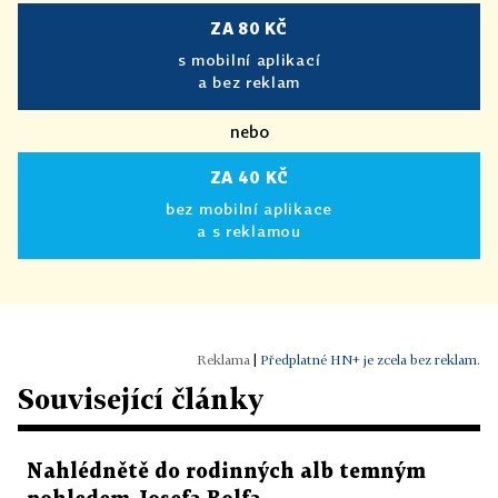
ZA 80 KČ
s mobilní aplikací
a bez reklam
nebo
ZA 40 KČ
bez mobilní aplikace
a s reklamou
|
Předplatné HN+ je zcela bez reklam.
Související články
Nahlédnětě do rodinných alb temným