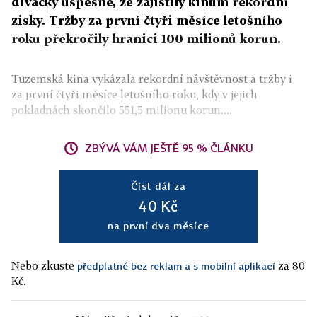
divácky úspěšné, že zajistily kinům rekordní
zisky. Tržby za první čtyři měsíce letošního
roku překročily hranici 100 milionů korun.
Tuzemská kina vykázala rekordní návštěvnost a tržby i
za první čtyři měsíce letošního roku, kdy v jejich
pokladnách skončilo 551,5 milionu korun....
ZBÝVÁ VÁM JEŠTĚ 95 % ČLÁNKU
Číst dál za
40 Kč
na první dva měsíce
Nebo zkuste
za 80
předplatné bez reklam a s mobilní aplikací
Kč.