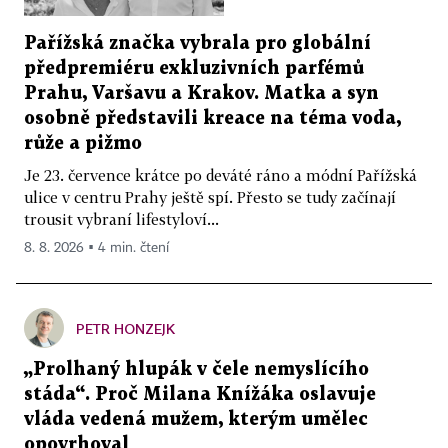
Pařížská značka vybrala pro globální
předpremiéru exkluzivních parfémů
Prahu, Varšavu a Krakov. Matka a syn
osobně představili kreace na téma voda,
růže a pižmo
Je 23. července krátce po deváté ráno a módní Pařížská
ulice v centru Prahy ještě spí. Přesto se tudy začínají
trousit vybraní lifestyloví...
8. 8. 2026 ▪ 4 min. čtení
PETR HONZEJK
„Prolhaný hlupák v čele nemyslícího
stáda“. Proč Milana Knížáka oslavuje
vláda vedená mužem, kterým umělec
opovrhoval