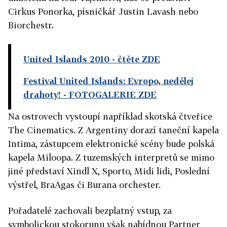
Cirkus Ponorka, písničkář Justin Lavash nebo
Biorchestr.
United Islands 2010
- čtěte ZDE
Festival United Islands: Evropo, nedělej
drahoty!
- FOTOGALERIE ZDE
Na ostrovech vystoupí například skotská čtveřice
The Cinematics. Z Argentiny dorazí taneční kapela
Intima, zástupcem elektronické scény bude polská
kapela Miloopa. Z tuzemských interpretů se mimo
jiné představí Xindl X, Sporto, Midi lidi, Poslední
výstřel, BraAgas či Burana orchester.
Pořadatelé zachovali bezplatný vstup, za
symbolickou stokorunu však nabídnou Partner