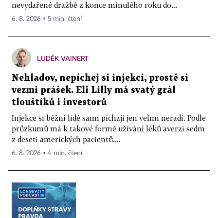
nevydařené dražbě z konce minulého roku do...
6. 8. 2026 ▪ 5 min. čtení
LUDĚK VAINERT
Nehladov, nepíchej si injekci, prostě si
vezmi prášek. Eli Lilly má svatý grál
tlouštíků i investorů
Injekce si běžní lidé sami píchají jen velmi neradi. Podle
průzkumů má k takové formě užívání léků averzi sedm
z deseti amerických pacientů....
6. 8. 2026 ▪ 4 min. čtení