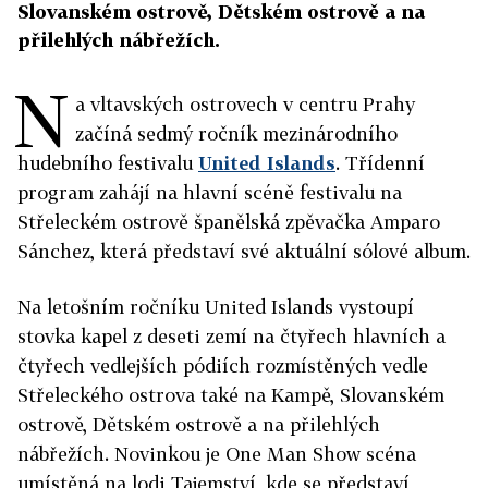
Slovanském ostrově, Dětském ostrově a na
přilehlých nábřežích.
N
a vltavských ostrovech v centru Prahy
začíná sedmý ročník mezinárodního
hudebního festivalu
United Islands
. Třídenní
program zahájí na hlavní scéně festivalu na
Střeleckém ostrově španělská zpěvačka Amparo
Sánchez, která představí své aktuální sólové album.
Na letošním ročníku United Islands vystoupí
stovka kapel z deseti zemí na čtyřech hlavních a
čtyřech vedlejších pódiích rozmístěných vedle
Střeleckého ostrova také na Kampě, Slovanském
ostrově, Dětském ostrově a na přilehlých
nábřežích. Novinkou je One Man Show scéna
umístěná na lodi Tajemství, kde se představí