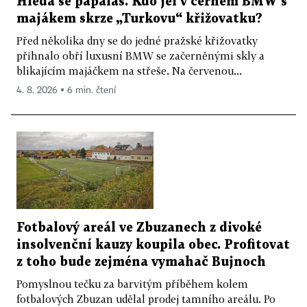
Hledá se papaláš. Kdo jel v černém BMW s
majákem skrze „Turkovu“ křižovatku?
Před několika dny se do jedné pražské křižovatky
přihnalo obří luxusní BMW se začerněnými skly a
blikajícím majáčkem na střeše. Na červenou...
4. 8. 2026 ▪ 6 min. čtení
Fotbalový areál ve Zbuzanech z divoké
insolvenční kauzy koupila obec. Profitovat
z toho bude zejména vymahač Bujnoch
Pomyslnou tečku za barvitým příběhem kolem
fotbalových Zbuzan udělal prodej tamního areálu. Po