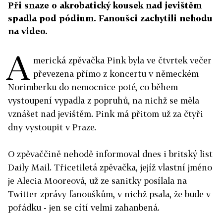
Při snaze o akrobatický kousek nad jevištěm
spadla pod pódium. Fanoušci zachytili nehodu
na video.
A
merická zpěvačka Pink byla ve čtvrtek večer
převezena přímo z koncertu v německém
Norimberku do nemocnice poté, co během
vystoupení vypadla z popruhů, na nichž se měla
vznášet nad jevištěm. Pink má přitom už za čtyři
dny vystoupit v Praze.
O zpěvaččině nehodě informoval dnes i britský list
Daily Mail. Třicetiletá zpěvačka, jejíž vlastní jméno
je Alecia Mooreová, už ze sanitky posílala na
Twitter zprávy fanouškům, v nichž psala, že bude v
pořádku - jen se cítí velmi zahanbená.