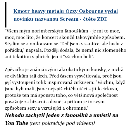
Kmotr heavy metalu Ozzy Osbourne vydal
novinku nazvanou Scream
- čtěte ZDE
"Všem mým norimberským fanouškům - je mi to moc,
moc, moc líto, že koncert skončil takovýmhle způsobem.
Stydím se a omlouvám se. Teď jsem v sanitce, ale budu v
pořádku," napsala. Později dodala, že nemá nic zlomeného
ani tekutinu v plicích, jen ji "všechno bolí".
Zpěvačka je známá svými akrobatickými kousky, z nichž
se divákům tají dech. Před časem vysvětlovala, proč jsou
její vystoupení tolik inspirovaná cirkusem: "Všichni, když
jsme byli malí, jsme nejspíš chtěli utéct a jít k cirkusu,
protože ten má spoustu toho, co většinová společnost
považuje za bizarní a divné; a přitom je to svým
způsobem sexy a vzrušující a ohromné."
Nehodu zachytil jeden z fanoušků a umístil na
You Tube
(text pokračuje pod videem)