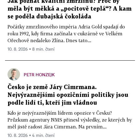
Jak poznat kvalitní zmrzlinu? Proč by
měla být měkká a „pocitově teplá“? A kam
se poděla dubajská čokoláda
Počátky zmrzlinového impéria Adria Gold spadají do
roku 1992, kdy firma začínala v cukrárně ve Velkém
Ořechově nedaleko Zlína. Dnes tato...
10. 8. 2026 ▪ 8 min. čtení
PETR HONZEJK
Česko je země Járy Cimrmana.
Nejvýraznějšími opozičními politiky jsou
podle lidí ti, kteří jim vládnou
Kdo je nejvýraznějším lídrem opozice v Česku?
Průzkum agentury NMS přinesl výsledky, ze kterých by
měl jistě radost Jára Cimrman. Na prvním...
10. 8. 2026 ▪ 4 min. čtení