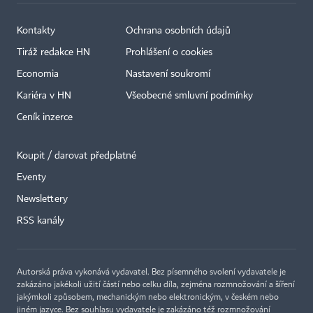
Kontakty
Ochrana osobních údajů
Tiráž redakce HN
Prohlášení o cookies
Economia
Nastavení soukromí
Kariéra v HN
Všeobecné smluvní podmínky
Ceník inzerce
Koupit / darovat předplatné
Eventy
Newslettery
×
RSS kanály
Autorská práva vykonává vydavatel. Bez písemného svolení vydavatele je
zakázáno jakékoli užití částí nebo celku díla, zejména rozmnožování a šíření
jakýmkoli způsobem, mechanickým nebo elektronickým, v českém nebo
jiném jazyce. Bez souhlasu vydavatele je zakázáno též rozmnožování