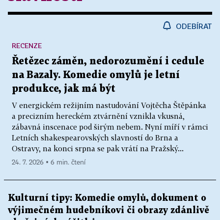
ODEBÍRAT
RECENZE
Řetězec záměn, nedorozumění i cedule
na Bazaly. Komedie omylů je letní
produkce, jak má být
V energickém režijním nastudování Vojtěcha Štěpánka
a precizním hereckém ztvárnění vznikla vkusná,
zábavná inscenace pod širým nebem. Nyní míří v rámci
Letních shakespearovských slavností do Brna a
Ostravy, na konci srpna se pak vrátí na Pražský...
24. 7. 2026 ▪ 6 min. čtení
Kulturní tipy: Komedie omylů, dokument o
výjimečném hudebníkovi či obrazy zdánlivě