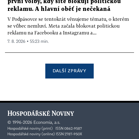
první volby, kdy sítě blokují politickou
reklamu. A hlavní oběť je nečekaná
V Podpásovce se tentokrát věnujeme tématu, o kterém
se vůbec nemluví. Meta začala blokovat politickou
reklamu na Facebooku a Instagramu a...
7. 8. 2026 ▪ 55:23 min.
DALŠÍ ZPRÁVY
©
1996-2026
Economia, a.s.
Hospodářské noviny (print) ISSN 0862-9587
Hospodářské noviny (online) ISSN 2787-950X