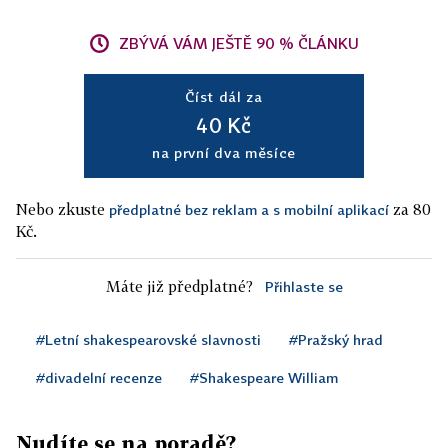
ZBÝVÁ VÁM JEŠTĚ 90 % ČLÁNKU
Číst dál za
40 Kč
na první dva měsíce
Nebo zkuste
za 80
předplatné bez reklam a s mobilní aplikací
Kč.
Máte již předplatné?
Přihlaste se
#Letní shakespearovské slavnosti
#Pražský hrad
#divadelní recenze
#Shakespeare William
Nudíte se na poradě?