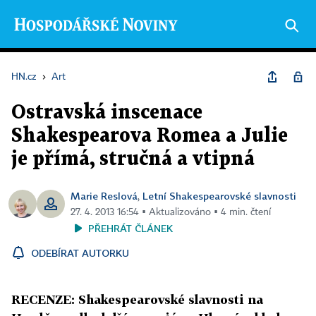
HN.cz
›
Art
Ostravská inscenace
Shakespearova Romea a Julie
je přímá, stručná a vtipná
Marie Reslová
Letní Shakespearovské slavnosti
,
27. 4. 2013 16:54 ▪ Aktualizováno ▪ 4 min. čtení
PŘEHRÁT ČLÁNEK
ODEBÍRAT AUTORKU
RECENZE: Shakespearovské slavnosti na