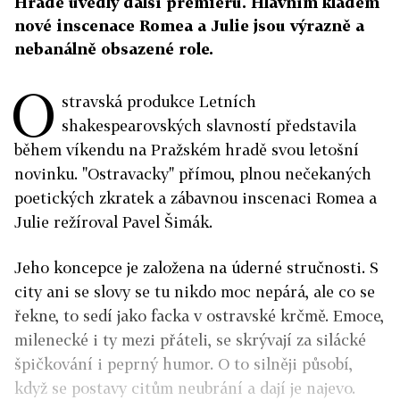
Hradě uvedly další premiéru. Hlavním kladem
nové inscenace Romea a Julie jsou výrazně a
nebanálně obsazené role.
O
stravská produkce Letních
shakespearovských slavností představila
během víkendu na Pražském hradě svou letošní
novinku. "Ostravacky" přímou, plnou nečekaných
poetických zkratek a zábavnou inscenaci Romea a
Julie režíroval Pavel Šimák.
Jeho koncepce je založena na úderné stručnosti. S
city ani se slovy se tu nikdo moc nepárá, ale co se
řekne, to sedí jako facka v ostravské krčmě. Emoce,
milenecké i ty mezi přáteli, se skrývají za silácké
špičkování i peprný humor. O to silněji působí,
když se postavy citům neubrání a dají je najevo.