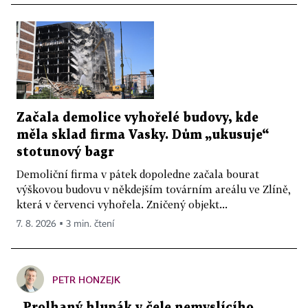
Začala demolice vyhořelé budovy, kde
měla sklad firma Vasky. Dům „ukusuje“
stotunový bagr
Demoliční firma v pátek dopoledne začala bourat
výškovou budovu v někdejším továrním areálu ve Zlíně,
která v červenci vyhořela. Zničený objekt...
7. 8. 2026 ▪ 3 min. čtení
PETR HONZEJK
„Prolhaný hlupák v čele nemyslícího