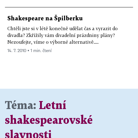
Shakespeare na Špilberku
Chtěli jste si v létě konečně udělat čas a vyrazit do
divadla? Zkřížily vám divadelní prázdniny plány?
Nezoufejte, víme o výborné alternativě....
14. 7. 2010 ▪ 1 min. čtení
Téma:
Letní
shakespearovské
slavnosti