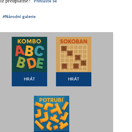
iž předplatné?
Přihlaste se
#Národní galerie
HRÁT
HRÁT