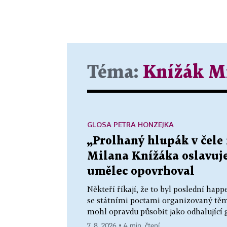
Téma:
Knížák M
GLOSA PETRA HONZEJKA
„Prolhaný hlupák v čele 
Milana Knížáka oslavuj
umělec opovrhoval
Někteří říkají, že to byl poslední ha
se státními poctami organizovaný tě
mohl opravdu působit jako odhalující g
7. 8. 2026 ▪ 4 min. čtení