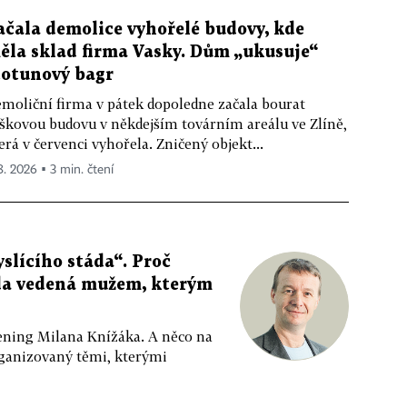
ačala demolice vyhořelé budovy, kde
ěla sklad firma Vasky. Dům „ukusuje“
totunový bagr
moliční firma v pátek dopoledne začala bourat
škovou budovu v někdejším továrním areálu ve Zlíně,
erá v červenci vyhořela. Zničený objekt...
 8. 2026 ▪ 3 min. čtení
slícího stáda“. Proč
da vedená mužem, kterým
ppening Milana Knížáka. A něco na
rganizovaný těmi, kterými