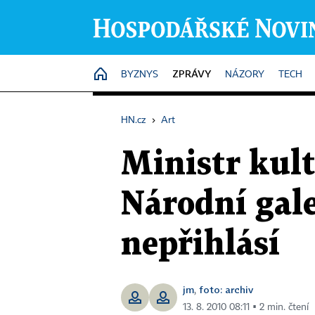
ZPRÁVY
HOME
BYZNYS
NÁZORY
TECH
HN.cz
›
Art
Ministr kult
Národní gale
nepřihlásí
jm
foto: archiv
,
13. 8. 2010 08:11 ▪ 2 min. čtení