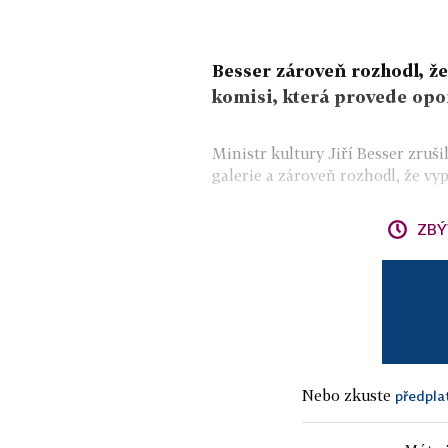
Besser zároveň rozhodl, že
komisi, která provede opo
Ministr kultury Jiří Besser zruš
galerie a zároveň rozhodl, že vypí
ZBÝ
Nebo zkuste
předpla