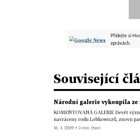
Přidejte si H
zprávách.
Související čl
Národní galerie vykoupila ze 
KOMENTOVANÁ GALERIE Devět významný
navráceny rodu Lobkowiczů, znovu patří
16. 3. 2009 ▪ 3 min. čtení