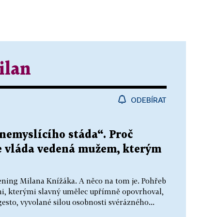
ilan
ODEBÍRAT
nemyslícího stáda“. Proč
e vláda vedená mužem, kterým
ppening Milana Knížáka. A něco na tom je. Pohřeb
mi, kterými slavný umělec upřímně opovrhoval,
esto, vyvolané silou osobnosti svérázného...