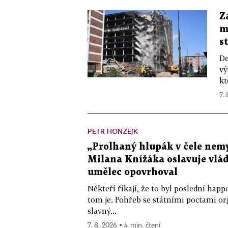
Z
m
s
De
vý
kt
7.
PETR HONZEJK
„Prolhaný hlupák v čele nemy
Milana Knížáka oslavuje vlá
umělec opovrhoval
Někteří říkají, že to byl poslední ha
tom je. Pohřeb se státními poctami o
slavný...
7. 8. 2026 ▪ 4 min. čtení