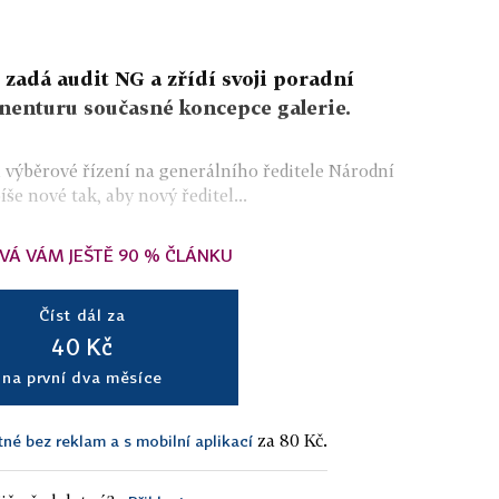
 zadá audit NG a zřídí svoji poradní
nenturu současné koncepce galerie.
il výběrové řízení na generálního ředitele Národní
še nové tak, aby nový ředitel...
VÁ VÁM JEŠTĚ 90 % ČLÁNKU
Číst dál za
40 Kč
na první dva měsíce
za 80 Kč.
tné bez reklam a s mobilní aplikací