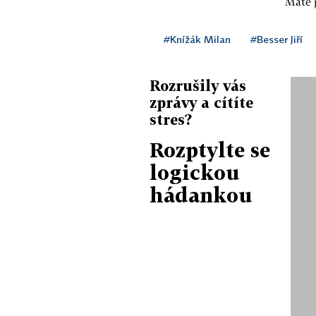
Máte j
#Knížák Milan
#Besser Jiří
Rozrušily vás
zprávy a cítíte
stres?
Rozptylte se
logickou
hádankou