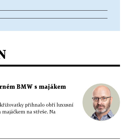
N
 černém BMW s majákem
 křižovatky přihnalo obří luxusní
m majáčkem na střeše. Na