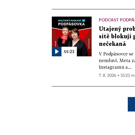
PODCAST PODPÁ
Utajený prob
sítě blokují
nečekaná
55:23
V Podpásovce se
nemluví. Meta z
Instagramu a...
7. 8. 2026 ▪ 55:23 m