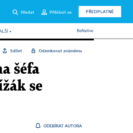
PŘEDPLATNÉ
Hledat
Přihlásit se
BeNative
ALŠÍ
Sdílet
Odemknout známému
a šéfa
ížák se
ODEBÍRAT AUTORA