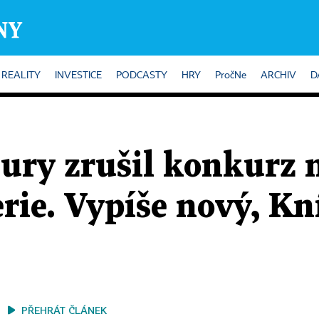
REALITY
INVESTICE
PODCASTY
HRY
PročNe
ARCHIV
D
ury zrušil konkurz n
rie. Vypíše nový, Kn
PŘEHRÁT ČLÁNEK