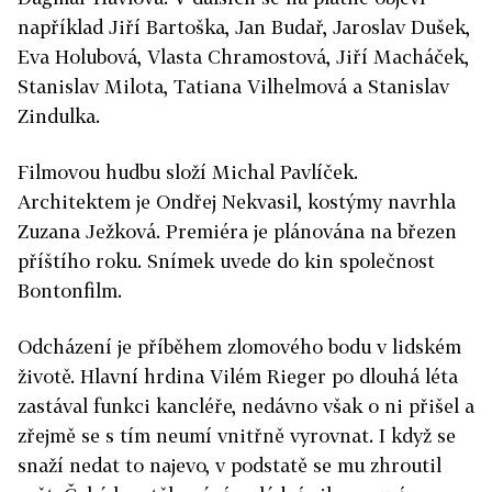
například Jiří Bartoška, Jan Budař, Jaroslav Dušek,
Eva Holubová, Vlasta Chramostová, Jiří Macháček,
Stanislav Milota, Tatiana Vilhelmová a Stanislav
Zindulka.
Filmovou hudbu složí Michal Pavlíček.
Architektem je Ondřej Nekvasil, kostýmy navrhla
Zuzana Ježková. Premiéra je plánována na březen
příštího roku. Snímek uvede do kin společnost
Bontonfilm.
Odcházení je příběhem zlomového bodu v lidském
životě. Hlavní hrdina Vilém Rieger po dlouhá léta
zastával funkci kancléře, nedávno však o ni přišel a
zřejmě se s tím neumí vnitřně vyrovnat. I když se
snaží nedat to najevo, v podstatě se mu zhroutil