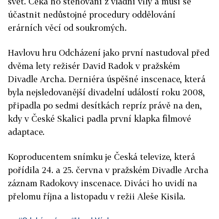
svět. Čeká ho stěhování z vládní vily a musí se
účastnit nedůstojné procedury oddělování
erárních věcí od soukromých.
Havlovu hru Odcházení jako první nastudoval před
dvěma lety režisér David Radok v pražském
Divadle Archa. Derniéra úspěšné inscenace, která
byla nejsledovanější divadelní událostí roku 2008,
připadla po sedmi desítkách repríz právě na den,
kdy v České Skalici padla první klapka filmové
adaptace.
Koproducentem snímku je Česká televize, která
pořídila 24. a 25. června v pražském Divadle Archa
záznam Radokovy inscenace. Diváci ho uvidí na
přelomu října a listopadu v režii Aleše Kisila.