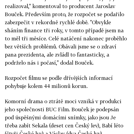
realizoval," komentoval to producent Jaroslav
Bouček. Především proto, že rozpočet se podařilo
zabezpečit v rekordně rychlé době. "Obvykle
sháním finance tři roky, v tomto případě jsem na
to měl tři měsíce. Celé natáčení nakonec proběhlo
bez větších problémů. Obávali jsme se o zdraví
pana prezidenta, ale zvládl to fantasticky, a
podrželo nás i počasí," dodal Bouček.
Rozpočet filmu se podle dřívějších informací
pohybuje kolem 44 milionů korun.
Komorní drama o ztrátě moci vzniká v produkci
jeho společnosti BUC Film. Bouček je podepsán
pod úspěšnými domácími snímky, jako jsou Je
třeba zabít Sekala (deset cen Český lev), Babí léto
(čtyři České lvy) a Václav (dva České lvy).