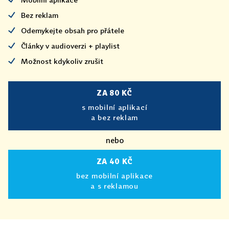
Bez reklam
Odemykejte obsah pro přátele
Články v audioverzi + playlist
Možnost kdykoliv zrušit
ZA 80 KČ
s mobilní aplikací
a bez reklam
nebo
ZA 40 KČ
bez mobilní aplikace
a s reklamou