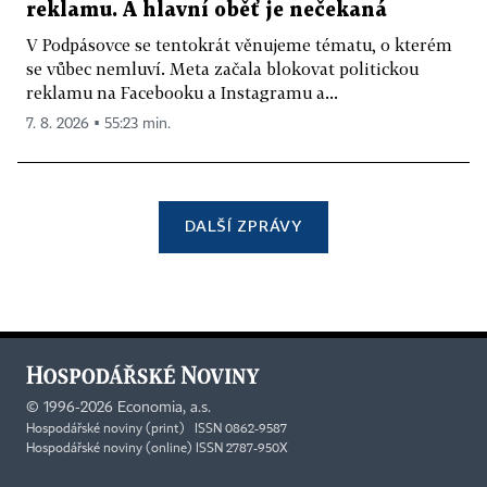
reklamu. A hlavní oběť je nečekaná
V Podpásovce se tentokrát věnujeme tématu, o kterém
se vůbec nemluví. Meta začala blokovat politickou
reklamu na Facebooku a Instagramu a...
7. 8. 2026 ▪ 55:23 min.
DALŠÍ ZPRÁVY
©
1996-2026
Economia, a.s.
Hospodářské noviny (print) ISSN 0862-9587
Hospodářské noviny (online) ISSN 2787-950X