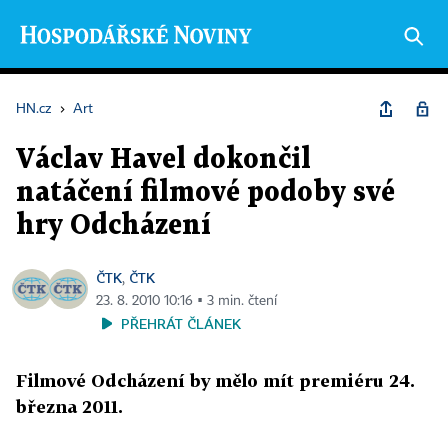
HN.cz
›
Art
Václav Havel dokončil
natáčení filmové podoby své
hry Odcházení
ČTK
ČTK
,
23. 8. 2010 10:16 ▪ 3 min. čtení
PŘEHRÁT ČLÁNEK
Filmové Odcházení by mělo mít premiéru 24.
března 2011.