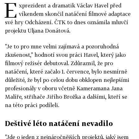
E
xprezident a dramatik Václav Havel před
víkendem skončil natáčení filmové adaptace
své hry Odcházení. ČTK to dnes oznámila mluvčí
projektu Uljana Donátová.
"Je to pro mne velmi zajímavá a pozoruhodná
zkušenost," hodnotí svou práci Havel, který jako
filmový režisér debutoval. Zdůraznil, že pro
natáčení, které začalo 1. července, bylo nesmírně
důležité, že byl po celou dobu obklopen nejlepšími
profesionály v oboru včetně Kameramana Jana
Malíře, střihače Jiřího Brožka a dalšími, kteří se
na této práci podíleli.
Deštivé léto natáčení nevadilo
"Jde o jeden z nejnáročnějších projektů, jaký jsem