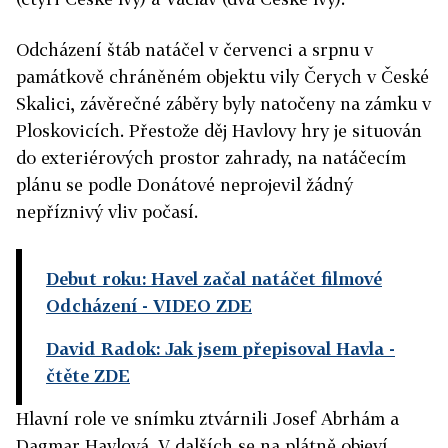
Odcházení štáb natáčel v červenci a srpnu v
památkově chráněném objektu vily Čerych v České
Skalici, závěrečné záběry byly natočeny na zámku v
Ploskovicích. Přestože děj Havlovy hry je situován
do exteriérových prostor zahrady, na natáčecím
plánu se podle Donátové neprojevil žádný
nepříznivý vliv počasí.
Debut roku: Havel začal natáčet filmové
Odcházení
- VIDEO ZDE
David Radok: Jak jsem přepisoval Havla
-
čtěte ZDE
Hlavní role ve snímku ztvárnili Josef Abrhám a
Dagmar Havlová. V dalších se na plátně objeví