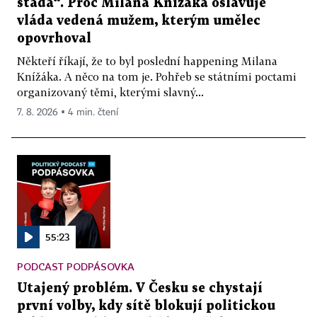
stáda“. Proč Milana Knížáka oslavuje
vláda vedená mužem, kterým umělec
opovrhoval
Někteří říkají, že to byl poslední happening Milana
Knížáka. A něco na tom je. Pohřeb se státními poctami
organizovaný těmi, kterými slavný...
7. 8. 2026 ▪ 4 min. čtení
55:23
PODCAST PODPÁSOVKA
Utajený problém. V Česku se chystají
první volby, kdy sítě blokují politickou