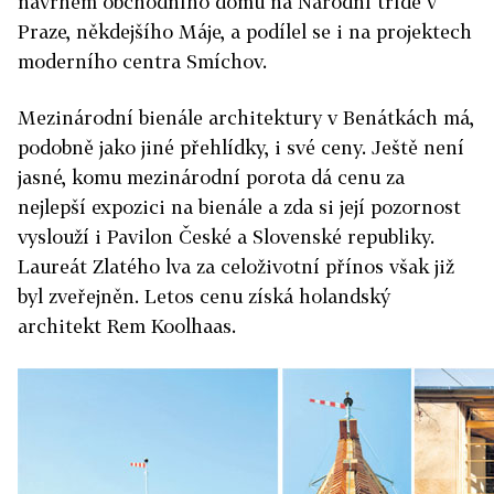
návrhem obchodního domu na Národní třídě v
Praze, někdejšího Máje, a podílel se i na projektech
moderního centra Smíchov.
Mezinárodní bienále architektury v Benátkách má,
podobně jako jiné přehlídky, i své ceny. Ještě není
jasné, komu mezinárodní porota dá cenu za
nejlepší expozici na bienále a zda si její pozornost
vyslouží i Pavilon České a Slovenské republiky.
Laureát Zlatého lva za celoživotní přínos však již
byl zveřejněn. Letos cenu získá holandský
architekt Rem Koolhaas.