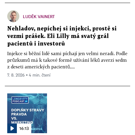
LUDĚK VAINERT
Nehladov, nepíchej si injekci, prostě si
vezmi prášek. Eli Lilly má svatý grál
pacientů i investorů
Injekce si běžní lidé sami píchají jen velmi neradi. Podle
průzkumů má k takové formě užívání léků averzi sedm
z deseti amerických pacientů....
7. 8. 2026 ▪ 4 min. čtení
16:13