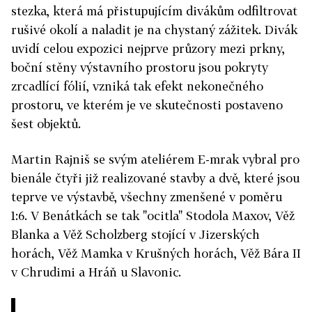
stezka, která má přistupujícím divákům odfiltrovat
rušivé okolí a naladit je na chystaný zážitek. Divák
uvidí celou expozici nejprve průzory mezi prkny,
boční stěny výstavního prostoru jsou pokryty
zrcadlící fólií, vzniká tak efekt nekonečného
prostoru, ve kterém je ve skutečnosti postaveno
šest objektů.
Martin Rajniš se svým ateliérem E-mrak vybral pro
bienále čtyři již realizované stavby a dvě, které jsou
teprve ve výstavbě, všechny zmenšené v poměru
1:6. V Benátkách se tak "ocitla" Stodola Maxov, Věž
Blanka a Věž Scholzberg stojící v Jizerských
horách, Věž Mamka v Krušných horách, Věž Bára II
v Chrudimi a Hráň u Slavonic.