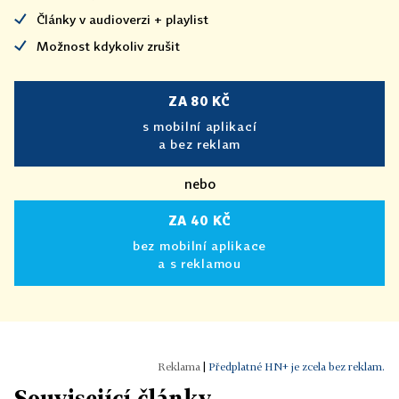
Články v audioverzi + playlist
Možnost kdykoliv zrušit
ZA 80 KČ
s mobilní aplikací
a bez reklam
nebo
ZA 40 KČ
bez mobilní aplikace
a s reklamou
|
Předplatné HN+ je zcela bez reklam.
Související články