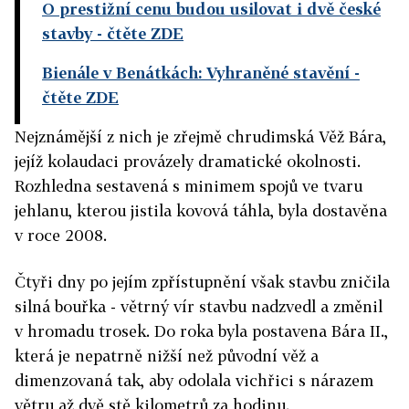
O prestižní cenu budou usilovat i dvě české
stavby
- čtěte ZDE
Bienále v Benátkách: Vyhraněné stavění
-
čtěte ZDE
Nejznámější z nich je zřejmě chrudimská Věž Bára,
jejíž kolaudaci provázely dramatické okolnosti.
Rozhledna sestavená s minimem spojů ve tvaru
jehlanu, kterou jistila kovová táhla, byla dostavěna
v roce 2008.
Čtyři dny po jejím zpřístupnění však stavbu zničila
silná bouřka - větrný vír stavbu nadzvedl a změnil
v hromadu trosek. Do roka byla postavena Bára II.,
která je nepatrně nižší než původní věž a
dimenzovaná tak, aby odolala vichřici s nárazem
větru až dvě stě kilometrů za hodinu.