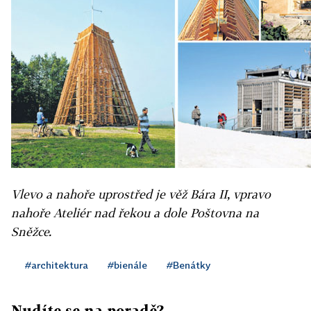
Vlevo a nahoře uprostřed je věž Bára II, vpravo
nahoře Ateliér nad řekou a dole Poštovna na
Sněžce.
#architektura
#bienále
#Benátky
Nudíte se na poradě?