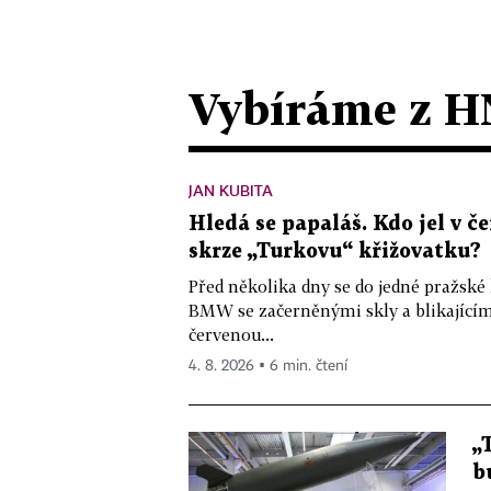
Vybíráme z H
JAN KUBITA
Hledá se papaláš. Kdo jel v
skrze „Turkovu“ křižovatku?
Před několika dny se do jedné pražské
BMW se začerněnými skly a blikající
červenou...
4. 8. 2026 ▪ 6 min. čtení
„
b