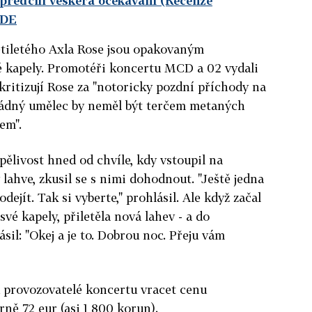
předčili veškerá očekávání (Recenze
ZDE
tiletého Axla Rose jsou opakovaným
 kapely. Promotéři koncertu MCD a 02 vydali
kritizují Rose za "notoricky pozdní příchody na
 "žádný umělec by neměl být terčem metaných
em".
pělivost hned od chvíle, kdy vstoupil na
y lahve, zkusil se s nimi dohodnout. "Ještě jedna
ejít. Tak si vyberte," prohlásil. Ale když začal
své kapely, přiletěla nová lahev - a do
il: "Okej a je to. Dobrou noc. Přeju vám
ou provozovatelé koncertu vracet cenu
ně 72 eur (asi 1 800 korun).