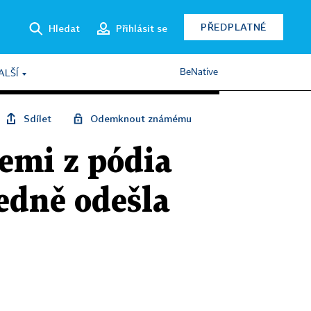
PŘEDPLATNÉ
Hledat
Přihlásit se
BeNative
ALŠÍ
Sdílet
Odemknout známému
emi z pódia
edně odešla