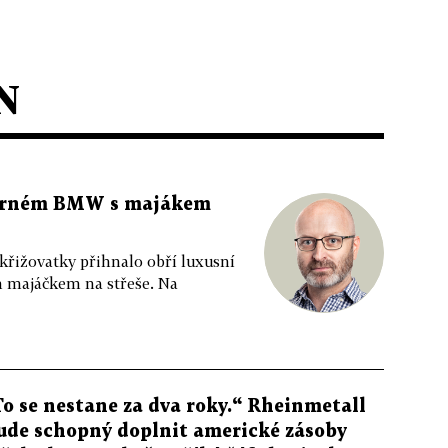
N
 černém BMW s majákem
 křižovatky přihnalo obří luxusní
m majáčkem na střeše. Na
To se nestane za dva roky.“ Rheinmetall
ude schopný doplnit americké zásoby