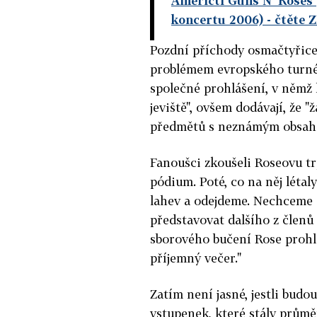
Američtí Guns N' Roses 
koncertu 2006)
- čtěte 
Pozdní příchody osmačtyřice
problémem evropského turné
společné prohlášení, v němž 
jeviště", ovšem dodávají, že
předmětů s neznámým obsah
Fanoušci zkoušeli Roseovu tr
pódium. Poté, co na něj létal
lahev a odejdeme. Nechceme od
představovat dalšího z členů 
sborového bučení Rose prohlás
příjemný večer."
Zatím není jasné, jestli bud
vstupenek, které stály průměr