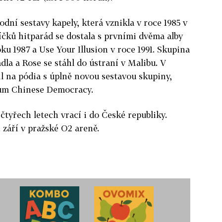
dní sestavy kapely, která vznikla v roce 1985 v
íčků hitparád se dostala s prvními dvěma alby
ku 1987 a Use Your Illusion v roce 1991. Skupina
adla a Rose se stáhl do ústraní v Malibu. V
il na pódia s úplně novou sestavou skupiny,
bum Chinese Democracy.
čtyřech letech vrací i do České republiky.
 září v pražské O2 areně.