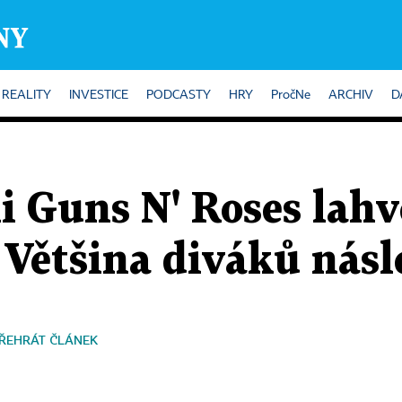
REALITY
INVESTICE
PODCASTY
HRY
PročNe
ARCHIV
D
i Guns N' Roses lahv
 Většina diváků násl
ŘEHRÁT ČLÁNEK