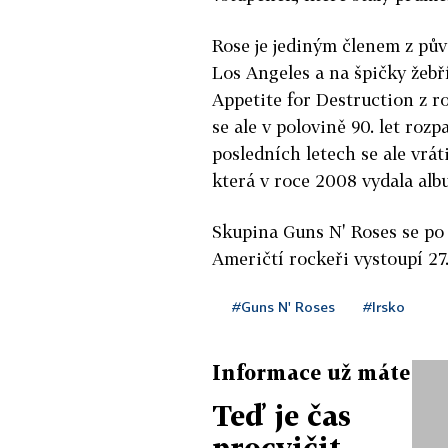
Rose je jediným členem z půvo
Los Angeles a na špičky žebř
Appetite for Destruction z ro
se ale v polovině 90. let rozp
posledních letech se ale vrát
která v roce 2008 vydala al
Skupina Guns N' Roses se po 
Američtí rockeři vystoupí 27.
#Guns N' Roses
#Irsko
Informace už máte
Teď je čas
procvičit