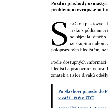
Pozdní příchody osmačtyři
problémem evropského tur
S
prškou plastových 
Irsku z pódia amer
se objevila téměř 
se skupina nakonec 
poloprázdným hledištěm, nap
Podle dostupných informací s
hledišti a pracovníci ochran
zmatek a tisíce diváků odešly
Po Slashovi přijede do P
v září
- čtěte ZDE