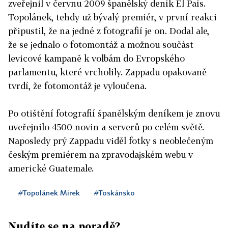
zveřejnil v červnu 2009 španělský deník El País.
Topolánek, tehdy už bývalý premiér, v první reakci
připustil, že na jedné z fotografií je on. Dodal ale,
že se jednalo o fotomontáž a možnou součást
levicové kampaně k volbám do Evropského
parlamentu, které vrcholily. Zappadu opakovaně
tvrdí, že fotomontáž je vyloučena.
Po otištění fotografií španělským deníkem je znovu
uveřejnilo 4500 novin a serverů po celém světě.
Naposledy prý Zappadu viděl fotky s neoblečeným
českým premiérem na zpravodajském webu v
americké Guatemale.
#Topolánek Mirek
#Toskánsko
Nudíte se na poradě?