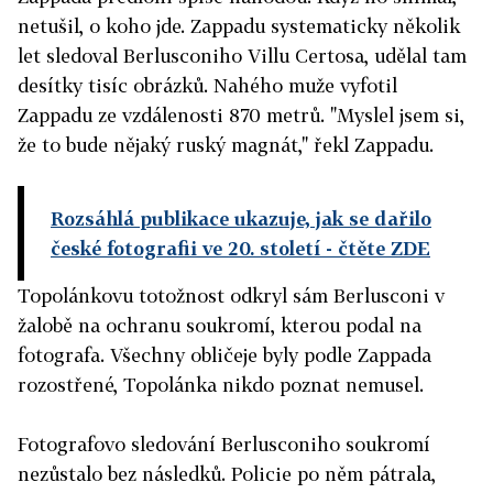
netušil, o koho jde. Zappadu systematicky několik
let sledoval Berlusconiho Villu Certosa, udělal tam
desítky tisíc obrázků. Nahého muže vyfotil
Zappadu ze vzdálenosti 870 metrů. "Myslel jsem si,
že to bude nějaký ruský magnát," řekl Zappadu.
Rozsáhlá publikace ukazuje, jak se dařilo
české fotografii ve 20. století
- čtěte ZDE
Topolánkovu totožnost odkryl sám Berlusconi v
žalobě na ochranu soukromí, kterou podal na
fotografa. Všechny obličeje byly podle Zappada
rozostřené, Topolánka nikdo poznat nemusel.
Fotografovo sledování Berlusconiho soukromí
nezůstalo bez následků. Policie po něm pátrala,