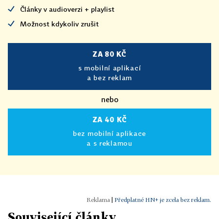
Články v audioverzi + playlist
Možnost kdykoliv zrušit
ZA 80 KČ
s mobilní aplikací
a bez reklam
nebo
ZA 40 KČ
bez mobilní aplikace
a s reklamou
|
Předplatné HN+ je zcela bez reklam.
Související články