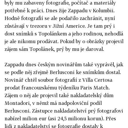
byly mu zabaveny fotografie, počítač a materiály
potřebné k práci. Dnes žije Zappadu v Kolumbii.
Hodně fotografií se ale podařilo zachránit, nyní
zůstávají v trezoru v Jižní Americe. Je tam prý i
dost snímků s Topolánkem a jeho rodinou, nehodlá
je ale nikomu prodávat. Pokud by o obrázky projevil
zájem sám Topolánek, prý by mu je daroval.
Zappadu dnes českým novinářům také vyprávěl, jak
se podle něj zřejmě Berlusconi ke snímkům dostal.
Novinář chtěl soubor fotografií z Villa Certosa
prodat francouzskému týdeníku Paris Match.
Zájem o něj ale projevil také nakladatelský dům
Montadori, v němž má nadpoloviční podíl
Berlusconi. Zástupce nakladatelství prý fotografovi
nabízel milion eur (asi 24,5 milionu korun). Přes
lidi z nakladatelství se fotografie dostaly k