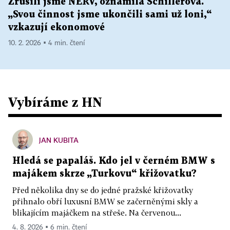
Zrušili jsme NERV, oznámila Schillerová.
„Svou činnost jsme ukončili sami už loni,“
vzkazují ekonomové
10. 2. 2026 ▪ 4 min. čtení
Vybíráme z HN
JAN KUBITA
Hledá se papaláš. Kdo jel v černém BMW s
majákem skrze „Turkovu“ křižovatku?
Před několika dny se do jedné pražské křižovatky
přihnalo obří luxusní BMW se začerněnými skly a
blikajícím majáčkem na střeše. Na červenou...
4. 8. 2026 ▪ 6 min. čtení