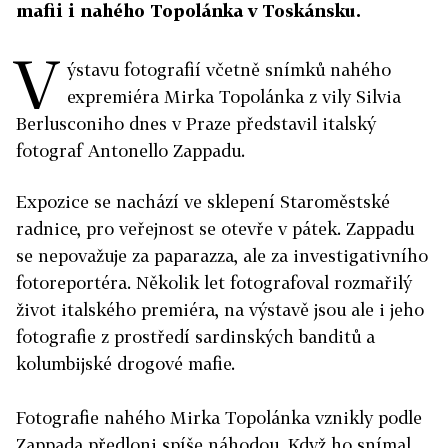
mafii i nahého Topolánka v Toskánsku.
V
ýstavu fotografií včetně snímků nahého
expremiéra Mirka Topolánka z vily Silvia
Berlusconiho dnes v Praze představil italský
fotograf Antonello Zappadu.
Expozice se nachází ve sklepení Staroměstské
radnice, pro veřejnost se otevře v pátek. Zappadu
se nepovažuje za paparazza, ale za investigativního
fotoreportéra. Několik let fotografoval rozmařilý
život italského premiéra, na výstavě jsou ale i jeho
fotografie z prostředí sardinských banditů a
kolumbijské drogové mafie.
Fotografie nahého Mirka Topolánka vznikly podle
Zappada předloni spíše náhodou. Když ho snímal,