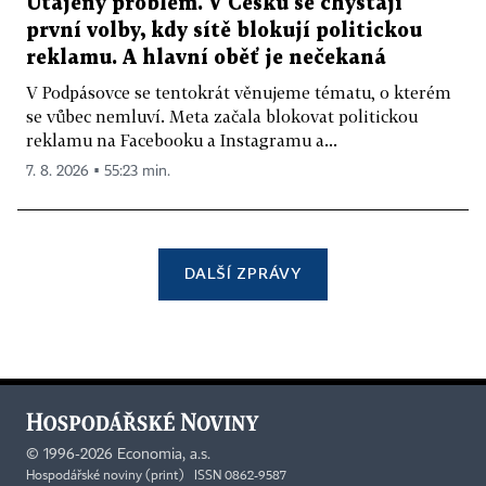
Utajený problém. V Česku se chystají
první volby, kdy sítě blokují politickou
reklamu. A hlavní oběť je nečekaná
V Podpásovce se tentokrát věnujeme tématu, o kterém
se vůbec nemluví. Meta začala blokovat politickou
reklamu na Facebooku a Instagramu a...
7. 8. 2026 ▪ 55:23 min.
DALŠÍ ZPRÁVY
©
1996-2026
Economia, a.s.
Hospodářské noviny (print) ISSN 0862-9587