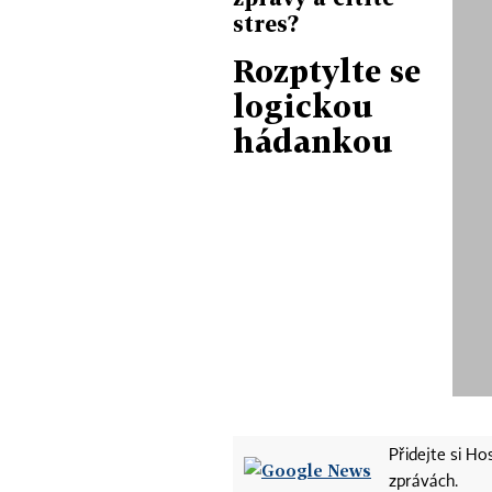
stres?
Rozptylte se
logickou
hádankou
Přidejte si H
zprávách.