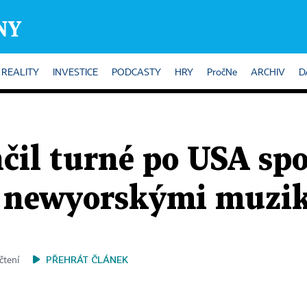
REALITY
INVESTICE
PODCASTY
HRY
PročNe
ARCHIV
D
nčil turné po USA sp
s newyorskými muzi
PŘEHRÁT ČLÁNEK
 čtení