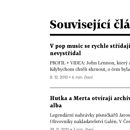
Související čl
V pop music se rychle střídaj
nevystřídal
PROFIL + VIDEA: John Lennon, který zm
Kdybychom chtěli shrnout, o čem byla š
8. 12. 2010 ▪ 6 min. čtení
Hutka a Merta otvírají archi
alba
Legendární nahrávky písničkářů Jaros
Olivovníky nakladatelství Galén. V Čes
29. 11. 2010 ▪ 3 min. čtení