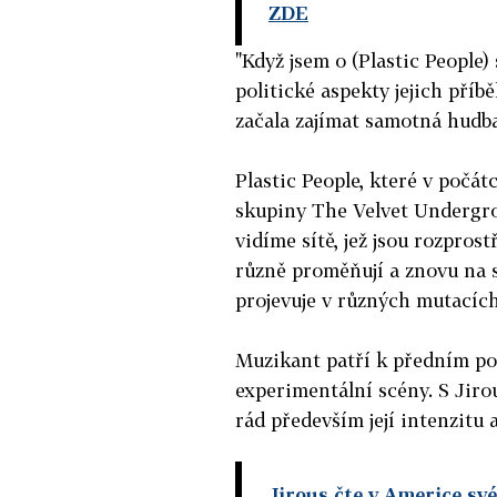
ZDE
"Když jsem o (Plastic People)
politické aspekty jejich příbě
začala zajímat samotná hudba,
Plastic People, které v počá
skupiny The Velvet Undergrou
vidíme sítě, jež jsou rozpros
různě proměňují a znovu na s
projevuje v různých mutacích
Muzikant patří k předním p
experimentální scény. S Jiro
rád především její intenzitu 
Jirous čte v Americe své