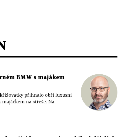
N
 černém BMW s majákem
 křižovatky přihnalo obří luxusní
m majáčkem na střeše. Na