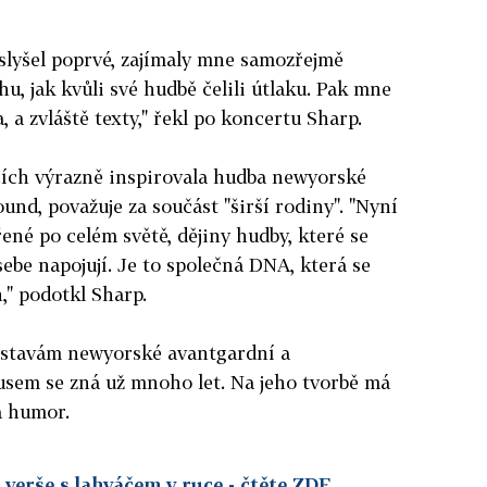
 slyšel poprvé, zajímaly mne samozřejmě
hu, jak kvůli své hudbě čelili útlaku. Pak mne
 a zvláště texty," řekl po koncertu Sharp.
tcích výrazně inspirovala hudba newyorské
nd, považuje za součást "širší rodiny". "Nyní
třené po celém světě, dějiny hudby, které se
ebe napojují. Je to společná DNA, která se
," podotkl Sharp.
ostavám newyorské avantgardní a
usem se zná už mnoho let. Na jeho tvorbě má
a humor.
 verše s lahváčem v ruce
- čtěte ZDE