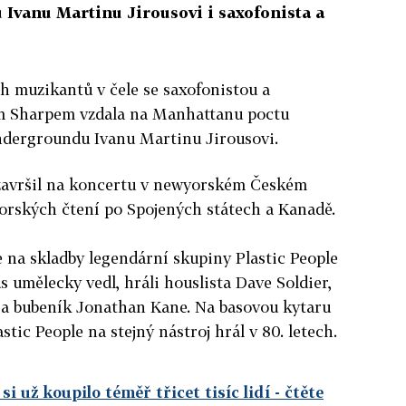
 Ivanu Martinu Jirousovi i saxofonista a
 muzikantů v čele se saxofonistou a
em Sharpem vzdala na Manhattanu poctu
ndergroundu Ivanu Martinu Jirousovi.
završil na koncertu v newyorském Českém
orských čtení po Spojených státech a Kanadě.
 na skladby legendární skupiny Plastic People
s umělecky vedl, hráli houslista Dave Soldier,
a bubeník Jonathan Kane. Na basovou kytaru
astic People na stejný nástroj hrál v 80. letech.
 už koupilo téměř třicet tisíc lidí
- čtěte