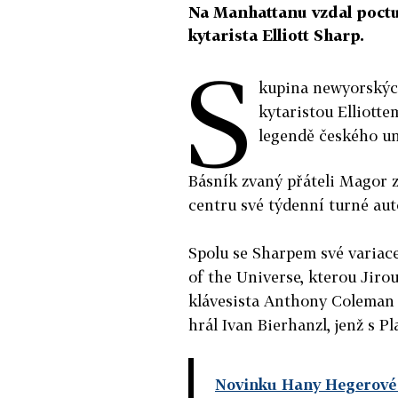
Na Manhattanu vzdal poctu
kytarista Elliott Sharp.
S
kupina newyorských
kytaristou Elliott
legendě českého u
Básník zvaný přáteli Magor 
centru své týdenní turné aut
Spolu se Sharpem své variace
of the Universe, kterou Jirou
klávesista Anthony Coleman 
hrál Ivan Bierhanzl, jenž s Pl
Novinku Hany Hegerové si