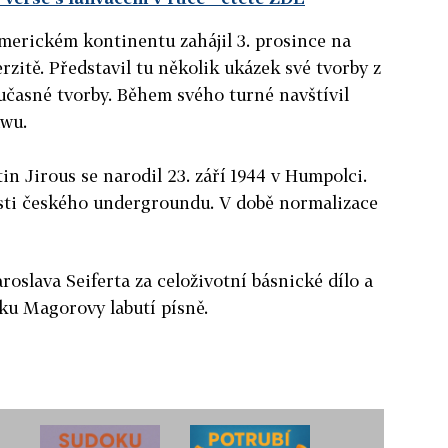
merickém kontinentu zahájil 3. prosince na
zitě. Představil tu několik ukázek své tvorby z
učasné tvorby. Během svého turné navštívil
awu.
in Jirous se narodil 23. září 1944 v Humpolci.
sti českého undergroundu. V době normalizace
aroslava Seiferta za celoživotní básnické dílo a
ku Magorovy labutí písně.