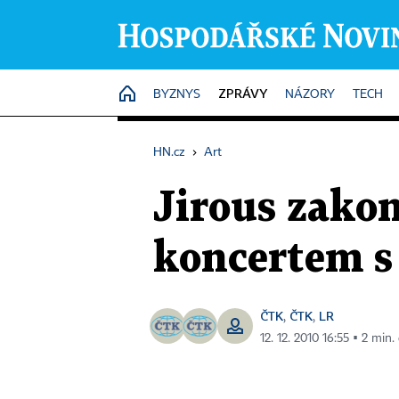
ZPRÁVY
HOME
BYZNYS
NÁZORY
TECH
HN.cz
›
Art
Jirous zako
koncertem 
ČTK
ČTK
LR
,
,
12. 12. 2010 16:55 ▪ 2 min.