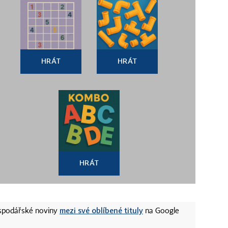
HRÁT
HRÁT
HRÁT
mezi své oblíbené tituly
ospodářské noviny
na Google