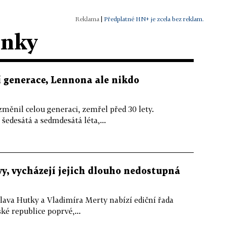
|
Předplatné HN+ je zcela bez reklam.
ánky
í generace, Lennona ale nikdo
ěnil celou generaci, zemřel před 30 lety.
edesátá a sedmdesátá léta,...
vy, vycházejí jejich dlouho nedostupná
lava Hutky a Vladimíra Merty nabízí ediční řada
ké republice poprvé,...