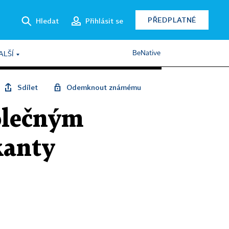
PŘEDPLATNÉ
Hledat
Přihlásit se
BeNative
ALŠÍ
Sdílet
Odemknout známému
olečným
kanty