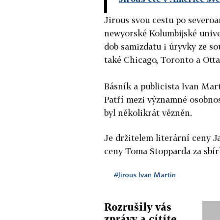
Jirous svou cestu po severoa
newyorské Kolumbijské univer
dob samizdatu i úryvky ze so
také Chicago, Toronto a Ott
Básník a publicista Ivan Mart
Patří mezi významné osobno
byl několikrát vězněn.
Je držitelem literární ceny J
ceny Toma Stopparda za sbír
#Jirous Ivan Martin
Rozrušily vás
zprávy a cítíte