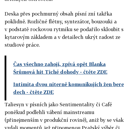
Deska přes pochmurný obsah písní zní takřka
poklidně. Rozličné flétny, syntezátor, bouzouki a
v podstatě rockovou rytmiku se podařilo skloubit s
kytarovým základem a v detailech ukrýt radost ze
studiové práce.
Čas všechno zahojí, zpívá opět Blanka
Šrůmová hit Tiché dohody
- čtěte ZDE
Intimita dvou niterně komunikujích žen bere
dech
- čtěte ZDE
Taliesyn v písních jako Sentimentality či Café
poněkud podlehli vábení mainstreamu
(přinejmenším v produkční rovině), aniž by se však
vzdali momentů, jež připomenou Pražský výběr či