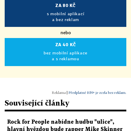
ZA 80 KČ
s mobilní aplikací
a bez reklam
nebo
ZA 40 KČ
bez mobilní aplikace
a s reklamou
|
Předplatné HN+ je zcela bez reklam.
Související články
Rock for People nabídne hudbu "ulice",
hlavní hvězdou bude rapper Mike Skinner