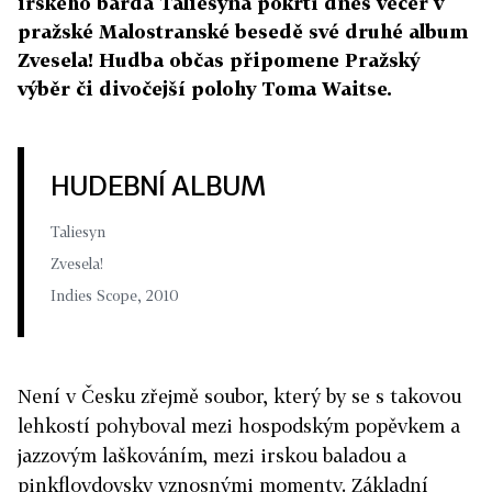
irského barda Taliesyna pokřtí dnes večer v
pražské Malostranské besedě své druhé album
Zvesela! Hudba občas připomene Pražský
výběr či divočejší polohy Toma Waitse.
HUDEBNÍ ALBUM
Taliesyn
Zvesela!
Indies Scope, 2010
Není v Česku zřejmě soubor, který by se s takovou
lehkostí pohyboval mezi hospodským popěvkem a
jazzovým laškováním, mezi irskou baladou a
pinkfloydovsky vznosnými momenty. Základní