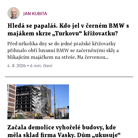
JAN KUBITA
Hledá se papaláš. Kdo jel v černém BMW s
majákem skrze „Turkovu“ křižovatku?
Před několika dny se do jedné pražské křižovatky
přihnalo obří luxusní BMW se začerněnými skly a
blikajícím majáčkem na střeše. Na červenou...
4. 8. 2026 ▪ 6 min. čtení
Začala demolice vyhořelé budovy, kde
měla sklad firma Vasky. Dům „ukusuje“