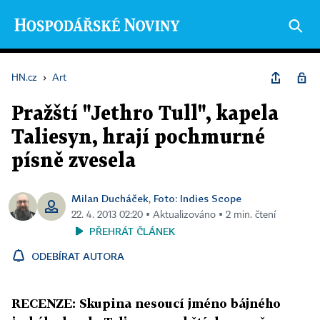
HN.cz
›
Art
Pražští "Jethro Tull", kapela
Taliesyn, hrají pochmurné
písně zvesela
Milan Ducháček
Foto: Indies Scope
,
22. 4. 2013 02:20 ▪ Aktualizováno ▪ 2 min. čtení
PŘEHRÁT ČLÁNEK
ODEBÍRAT AUTORA
RECENZE: Skupina nesoucí jméno bájného