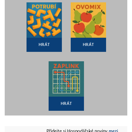
HRÁT
HRÁT
HRÁT
mezi
Přidejte si Hospodářské noviny