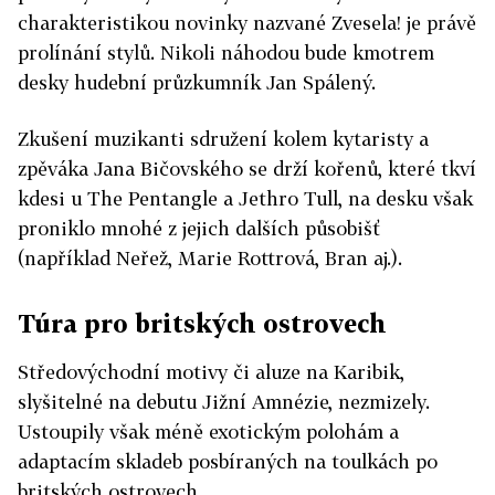
charakteristikou novinky nazvané Zvesela! je právě
prolínání stylů. Nikoli náhodou bude kmotrem
desky hudební průzkumník Jan Spálený.
Zkušení muzikanti sdružení kolem kytaristy a
zpěváka Jana Bičovského se drží kořenů, které tkví
kdesi u The Pentangle a Jethro Tull, na desku však
proniklo mnohé z jejich dalších působišť
(například Neřež, Marie Rottrová, Bran aj.).
Túra pro britských ostrovech
Středovýchodní motivy či aluze na Karibik,
slyšitelné na debutu Jižní Amnézie, nezmizely.
Ustoupily však méně exotickým polohám a
adaptacím skladeb posbíraných na toulkách po
britských ostrovech.