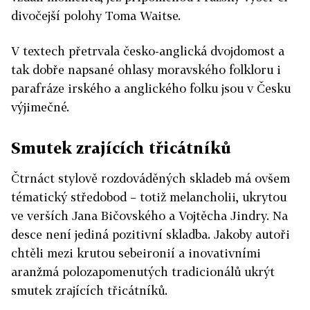
divočejší polohy Toma Waitse.
V textech přetrvala česko-anglická dvojdomost a
tak dobře napsané ohlasy moravského folkloru i
parafráze irského a anglického folku jsou v Česku
výjimečné.
Smutek zrajících třicátníků
Čtrnáct stylově rozdováděných skladeb má ovšem
tématický středobod – totiž melancholii, ukrytou
ve verších Jana Bičovského a Vojtěcha Jindry. Na
desce není jediná pozitivní skladba. Jakoby autoři
chtěli mezi krutou sebeironií a inovativními
aranžmá polozapomenutých tradicionálů ukrýt
smutek zrajících třicátníků.