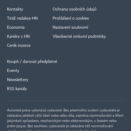
Kontakty
Ochrana osobních údajů
Tiráž redakce HN
Prohlášení o cookies
Economia
Nastavení soukromí
Kariéra v HN
Všeobecné smluvní podmínky
Ceník inzerce
Koupit / darovat předplatné
Eventy
×
Newslettery
RSS kanály
Autorská práva vykonává vydavatel. Bez písemného svolení vydavatele je
zakázáno jakékoli užití částí nebo celku díla, zejména rozmnožování a šíření
jakýmkoli způsobem, mechanickým nebo elektronickým, v českém nebo
jiném jazyce. Bez souhlasu vydavatele je zakázáno též rozmnožování