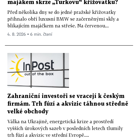
majákem skrze „Turkovu“ křižovatku?
Před několika dny se do jedné pražské křižovatky
přihnalo obří luxusní BMW se začerněnými skly a
blikajícím majáčkem na střeše. Na červenou...
4. 8. 2026 ▪ 6 min. čtení
Zahraniční investoři se vracejí k českým
firmám. Trh fúzí a akvizic táhnou středně
velké obchody
Válka na Ukrajině, energetická krize a prostředí
vyšších úrokových sazeb v posledních letech tlumily
trh fúzí a akvizic ve střední Evropě....