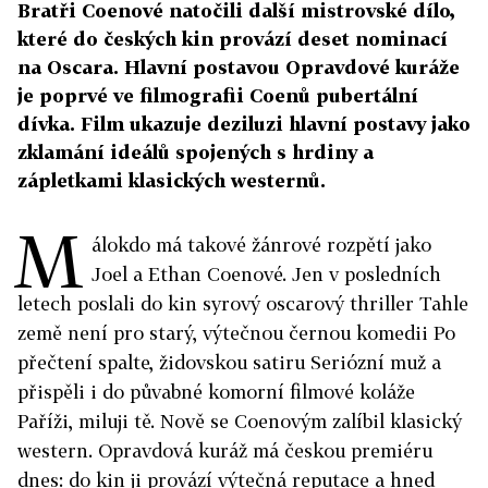
Bratři Coenové natočili další mistrovské dílo,
které do českých kin provází deset nominací
na Oscara. Hlavní postavou Opravdové kuráže
je poprvé ve filmografii Coenů pubertální
dívka. Film ukazuje deziluzi hlavní postavy jako
zklamání ideálů spojených s hrdiny a
zápletkami klasických westernů.
M
álokdo má takové žánrové rozpětí jako
Joel a Ethan Coenové. Jen v posledních
letech poslali do kin syrový oscarový thriller Tahle
země není pro starý, výtečnou černou komedii Po
přečtení spalte, židovskou satiru Seriózní muž a
přispěli i do půvabné komorní filmové koláže
Paříži, miluji tě. Nově se Coenovým zalíbil klasický
western. Opravdová kuráž má českou premiéru
dnes: do kin ji provází výtečná reputace a hned