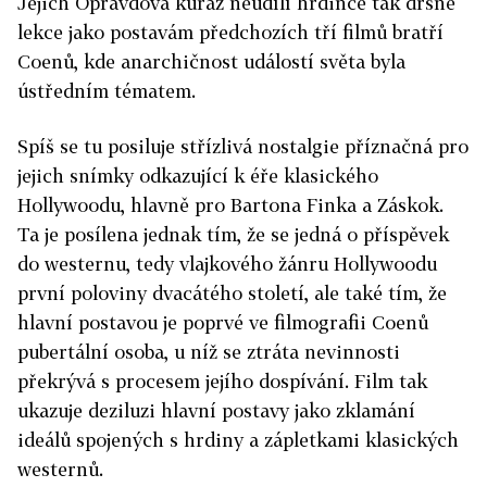
Jejich Opravdová kuráž neudílí hrdince tak drsné
lekce jako postavám předchozích tří filmů bratří
Coenů, kde anarchičnost událostí světa byla
ústředním tématem.
Spíš se tu posiluje střízlivá nostalgie příznačná pro
jejich snímky odkazující k éře klasického
Hollywoodu, hlavně pro Bartona Finka a Záskok.
Ta je posílena jednak tím, že se jedná o příspěvek
do westernu, tedy vlajkového žánru Hollywoodu
první poloviny dvacátého století, ale také tím, že
hlavní postavou je poprvé ve filmografii Coenů
pubertální osoba, u níž se ztráta nevinnosti
překrývá s procesem jejího dospívání. Film tak
ukazuje deziluzi hlavní postavy jako zklamání
ideálů spojených s hrdiny a zápletkami klasických
westernů.