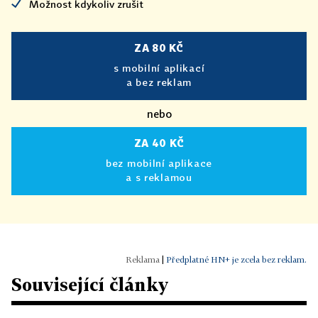
Možnost kdykoliv zrušit
ZA 80 KČ
s mobilní aplikací
a bez reklam
nebo
ZA 40 KČ
bez mobilní aplikace
a s reklamou
|
Předplatné HN+ je zcela bez reklam.
Související články