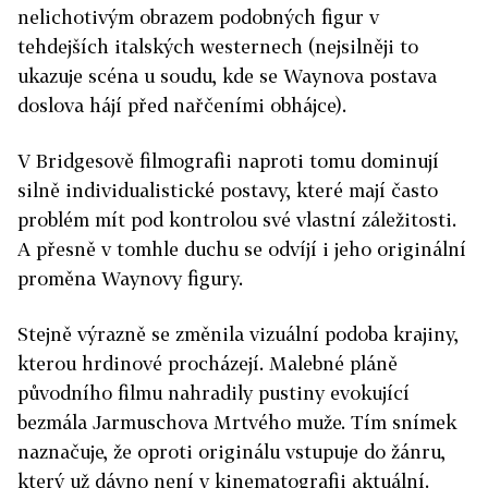
nelichotivým obrazem podobných figur v
tehdejších italských westernech (nejsilněji to
ukazuje scéna u soudu, kde se Waynova postava
doslova hájí před nařčeními obhájce).
V Bridgesově filmografii naproti tomu dominují
silně individualistické postavy, které mají často
problém mít pod kontrolou své vlastní záležitosti.
A přesně v tomhle duchu se odvíjí i jeho originální
proměna Waynovy figury.
Stejně výrazně se změnila vizuální podoba krajiny,
kterou hrdinové procházejí. Malebné pláně
původního filmu nahradily pustiny evokující
bezmála Jarmuschova Mrtvého muže. Tím snímek
naznačuje, že oproti originálu vstupuje do žánru,
který už dávno není v kinematografii aktuální.