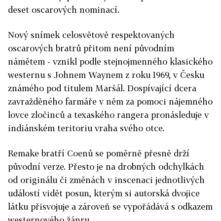
deset oscarových nominací.
Nový snímek celosvětově respektovaných
oscarových bratrů přitom není původním
námětem - vznikl podle stejnojmenného klasického
westernu s Johnem Waynem z roku 1969, v Česku
známého pod titulem Maršál. Dospívající dcera
zavražděného farmáře v něm za pomoci nájemného
lovce zločinců a texaského rangera pronásleduje v
indiánském teritoriu vraha svého otce.
Remake bratří Coenů se poměrně přesně drží
původní verze. Přesto je na drobných odchylkách
od originálu či změnách v inscenaci jednotlivých
událostí vidět posun, kterým si autorská dvojice
látku přisvojuje a zároveň se vypořádává s odkazem
westernového žánru.