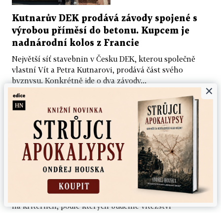
Kutnarův DEK prodává závody spojené s
výrobou příměsí do betonu. Kupcem je
nadnárodní kolos z Francie
Největší síť stavebnin v Česku DEK, kterou společně
vlastní Vít a Petra Kutnarovi, prodává část svého
byznysu. Konkrétně jde o dva závody...
×
6. 8. 2026 ▪ 3 min. čtení
PETR HONZEJK
Babišův zásadní průlom fronty. V
senátních volbách jde o mnohem víc než o
27 křesel v paláci na Malé Straně
Kdo vyhraje letošní senátní volby? Záleží samozřejmě
na kritériích, podle kterých budeme vítězství
posuzovat. Ale je velmi pravděpodobné, že...