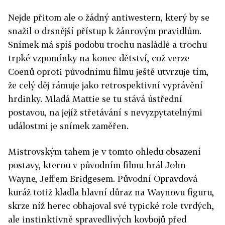
Nejde přitom ale o žádný antiwestern, který by se
snažil o drsnější přístup k žánrovým pravidlům.
Snímek má spíš podobu trochu nasládlé a trochu
trpké vzpomínky na konec dětství, což verze
Coenů oproti původnímu filmu ještě utvrzuje tím,
že celý děj rámuje jako retrospektivní vyprávění
hrdinky. Mladá Mattie se tu stává ústřední
postavou, na jejíž střetávání s nevyzpytatelnými
událostmi je snímek zaměřen.
Mistrovským tahem je v tomto ohledu obsazení
postavy, kterou v původním filmu hrál John
Wayne, Jeffem Bridgesem. Původní Opravdová
kuráž totiž kladla hlavní důraz na Waynovu figuru,
skrze níž herec obhajoval své typické role tvrdých,
ale instinktivně spravedlivých kovbojů před