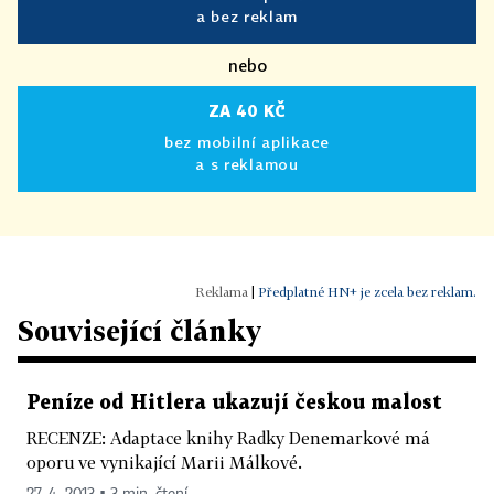
a bez reklam
nebo
ZA 40 KČ
bez mobilní aplikace
a s reklamou
|
Předplatné HN+ je zcela bez reklam.
Související články
Peníze od Hitlera ukazují českou malost
RECENZE: Adaptace knihy Radky Denemarkové má
oporu ve vynikající Marii Málkové.