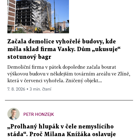
Začala demolice vyhořelé budovy, kde
měla sklad firma Vasky. Dům „ukusuje“
stotunový bagr
Demoliční firma v pátek dopoledne začala bourat
výškovou budovu v někdejším továrním areálu ve Zlíně,
která v červenci vyhořela. Zničený objekt...
7. 8. 2026 ▪ 3 min. čtení
PETR HONZEJK
„Prolhaný hlupák v čele nemyslícího
stáda“. Proč Milana Knížáka oslavuje