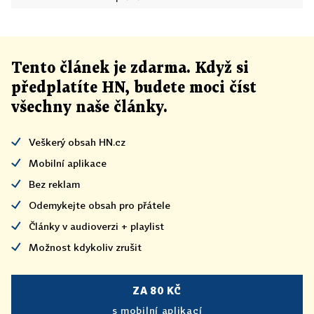
Tento článek
je
zdarma. Když si
předplatíte HN, budete moci číst
všechny naše články
.
Veškerý obsah HN.cz
Mobilní aplikace
Bez reklam
Odemykejte obsah pro přátele
Články v audioverzi + playlist
Možnost kdykoliv zrušit
ZA 80 KČ
s mobilní aplikací