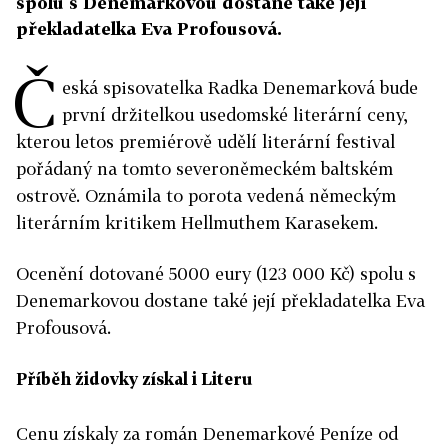
spolu s Denemarkovou dostane také její
překladatelka Eva Profousová.
Č
eská spisovatelka Radka Denemarková bude
první držitelkou usedomské literární ceny,
kterou letos premiérově udělí literární festival
pořádaný na tomto severoněmeckém baltském
ostrově. Oznámila to porota vedená německým
literárním kritikem Hellmuthem Karasekem.
Ocenění dotované 5000 eury (123 000 Kč) spolu s
Denemarkovou dostane také její překladatelka Eva
Profousová.
Příběh židovky získal i Literu
Cenu získaly za román Denemarkové Peníze od