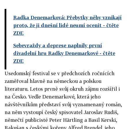
Radka Denemarková: Přebytky něhy vznikají
proto, že ji dnešní lidé neumí ocenit
- čtěte
ZDE
Sebevraždy a deprese naplnily první
divadelní hru Radky Denemarkové
- čtěte
ZDE
Usedomský festival se v předchozích ročnících
zaměřoval hlavně na německou a polskou
literaturu. Letos prvně svůj okruh zájmu rozšířil i
na Česko. Vedle Denemarkové, která jeho
návštěvníkům představí svůj vyznamenaný román,
na něm vystoupí český spisovatel Jaroslav Rudiš,
němečtí publicisté Peter Härtling a Basil Kerski,
Rakušan s českými kořeny Alfred Brendel, jeho