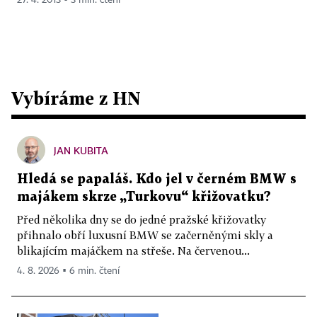
27. 4. 2013 ▪ 3 min. čtení
Vybíráme z HN
JAN KUBITA
Hledá se papaláš. Kdo jel v černém BMW s
majákem skrze „Turkovu“ křižovatku?
Před několika dny se do jedné pražské křižovatky
přihnalo obří luxusní BMW se začerněnými skly a
blikajícím majáčkem na střeše. Na červenou...
4. 8. 2026 ▪ 6 min. čtení