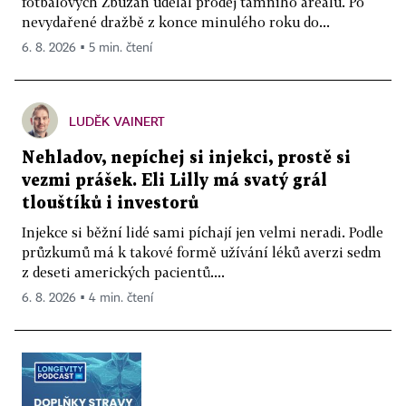
fotbalových Zbuzan udělal prodej tamního areálu. Po
nevydařené dražbě z konce minulého roku do...
6. 8. 2026 ▪ 5 min. čtení
LUDĚK VAINERT
Nehladov, nepíchej si injekci, prostě si
vezmi prášek. Eli Lilly má svatý grál
tlouštíků i investorů
Injekce si běžní lidé sami píchají jen velmi neradi. Podle
průzkumů má k takové formě užívání léků averzi sedm
z deseti amerických pacientů....
6. 8. 2026 ▪ 4 min. čtení