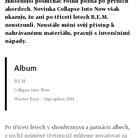
zkušenější posluchač rocku pozná po prvních
akordech. Novinka Collapse Into Now však
ukazuje, že ani po třiceti letech R.E.M.
neustrnuli. Neustále mění svůj přístup k
nahrávanému materiálu, pracují s invenčními
nápady.
Album
R.E.M.
Collapse Into Now
Warner Bros. / Supraphon 2011
Po třiceti letech v showbyznysu a patnácti albech,
z nichž nejméně třetinu již můžeme považovat za