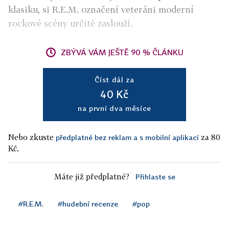
klasiku, si R.E.M. označení veteráni moderní
rockové scény určitě zaslouží.
ZBÝVÁ VÁM JEŠTĚ 90 % ČLÁNKU
Číst dál za
40 Kč
na první dva měsíce
Nebo zkuste
za 80
předplatné bez reklam a s mobilní aplikací
Kč.
Máte již předplatné?
Přihlaste se
#R.E.M.
#hudební recenze
#pop