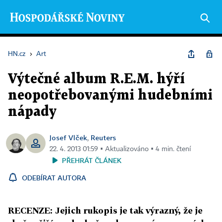
HN.cz
›
Art
Výtečné album R.E.M. hýří
neopotřebovanými hudebními
nápady
Josef Vlček
Reuters
,
22. 4. 2013 01:59 ▪ Aktualizováno ▪ 4 min. čtení
PŘEHRÁT ČLÁNEK
ODEBÍRAT AUTORA
RECENZE: Jejich rukopis je tak výrazný, že je