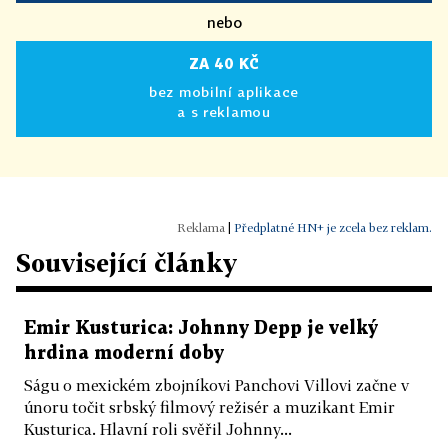
nebo
ZA 40 KČ
bez mobilní aplikace
a s reklamou
|
Předplatné HN+ je zcela bez reklam.
Související články
Emir Kusturica: Johnny Depp je velký
hrdina moderní doby
Ságu o mexickém zbojníkovi Panchovi Villovi začne v
únoru točit srbský filmový režisér a muzikant Emir
Kusturica. Hlavní roli svěřil Johnny...