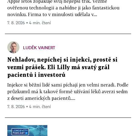
Apple letos zopakuje svůj nejlepší trik. Vezme
ověřenou technologii a nabídne ji jako fantastickou
novinku. Firma to v minulosti udělala v...
7. 8. 2026 ▪ 4 min. čtení
LUDĚK VAINERT
Nehladov, nepíchej si injekci, prostě si
vezmi prášek. Eli Lilly má svatý grál
pacientů i investorů
Injekce si běžní lidé sami píchají jen velmi neradi. Podle
průzkumů má k takové formě užívání léků averzi sedm
z deseti amerických pacientů....
7. 8. 2026 ▪ 4 min. čtení