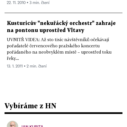
22. 11. 2010 ▪ 3 min. čtení
Kusturicův "nekuřácký orchestr" zahraje
na pontonu uprostřed Vltavy
UVNITŘ VIDEA: Až sto tisíc návštěvníků očekávají
pořadatelé červencového pražského koncertu
pořádaného na neobvyklém místě – uprostřed toku
řeky...
13. 1. 2011 ▪ 2 min. čtení
Vybíráme z HN
JAN KUBITA