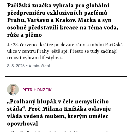
Pařížská značka vybrala pro globální
předpremiéru exkluzivních parfémů
Prahu, Varšavu a Krakov. Matka a syn
osobně představili kreace na téma voda,
růže a pižmo
Je 23. července krátce po deváté ráno a módní Pařížská
ulice v centru Prahy ještě spí. Přesto se tudy začínají
trousit vybraní lifestyloví...
8. 8. 2026 ▪ 4 min. čtení
PETR HONZEJK
„Prolhaný hlupák v čele nemyslícího
stáda“. Proč Milana Knížáka oslavuje
vláda vedená mužem, kterým umělec
opovrhoval