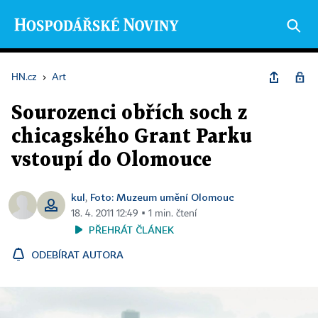
HN.cz
›
Art
Sourozenci obřích soch z
chicagského Grant Parku
vstoupí do Olomouce
kul
Foto: Muzeum umění Olomouc
,
18. 4. 2011 12:49 ▪ 1 min. čtení
PŘEHRÁT ČLÁNEK
ODEBÍRAT AUTORA