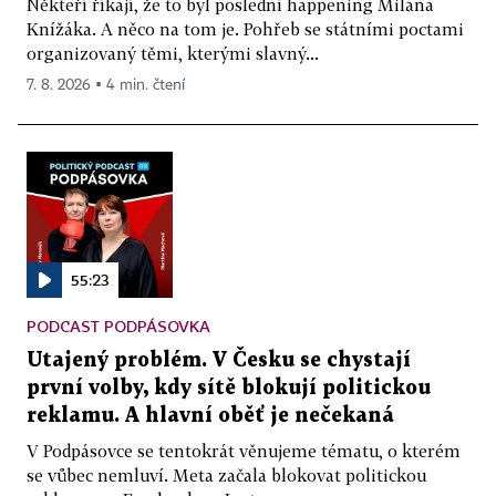
Někteří říkají, že to byl poslední happening Milana
Knížáka. A něco na tom je. Pohřeb se státními poctami
organizovaný těmi, kterými slavný...
7. 8. 2026 ▪ 4 min. čtení
55:23
PODCAST PODPÁSOVKA
Utajený problém. V Česku se chystají
první volby, kdy sítě blokují politickou
reklamu. A hlavní oběť je nečekaná
V Podpásovce se tentokrát věnujeme tématu, o kterém
se vůbec nemluví. Meta začala blokovat politickou