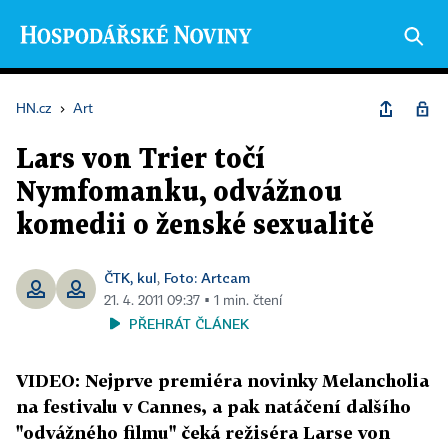
HN.cz
›
Art
Lars von Trier točí
Nymfomanku, odvážnou
komedii o ženské sexualitě
ČTK, kul
Foto: Artcam
,
21. 4. 2011 09:37 ▪ 1 min. čtení
PŘEHRÁT ČLÁNEK
VIDEO: Nejprve premiéra novinky Melancholia
na festivalu v Cannes, a pak natáčení dalšího
"odvážného filmu" čeká režiséra Larse von