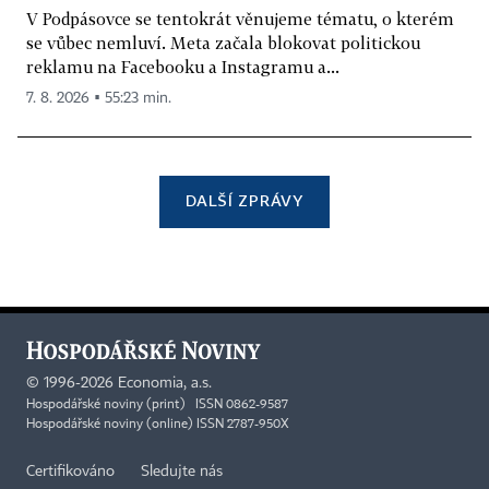
V Podpásovce se tentokrát věnujeme tématu, o kterém
se vůbec nemluví. Meta začala blokovat politickou
reklamu na Facebooku a Instagramu a...
7. 8. 2026 ▪ 55:23 min.
DALŠÍ ZPRÁVY
©
1996-2026
Economia, a.s.
Hospodářské noviny (print) ISSN 0862-9587
Hospodářské noviny (online) ISSN 2787-950X
Certifikováno
Sledujte nás