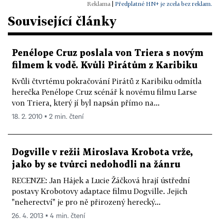
|
Předplatné HN+ je zcela bez reklam.
Související články
Penélope Cruz poslala von Triera s novým
filmem k vodě. Kvůli Pirátům z Karibiku
Kvůli čtvrtému pokračování Pirátů z Karibiku odmítla
herečka Penélope Cruz scénář k novému filmu Larse
von Triera, který jí byl napsán přímo na...
18. 2. 2010 ▪ 2 min. čtení
Dogville v režii Miroslava Krobota vrže,
jako by se tvůrci nedohodli na žánru
RECENZE: Jan Hájek a Lucie Žáčková hrají ústřední
postavy Krobotovy adaptace filmu Dogville. Jejich
"neherectví" je pro ně přirozený herecký...
26. 4. 2013 ▪ 4 min. čtení