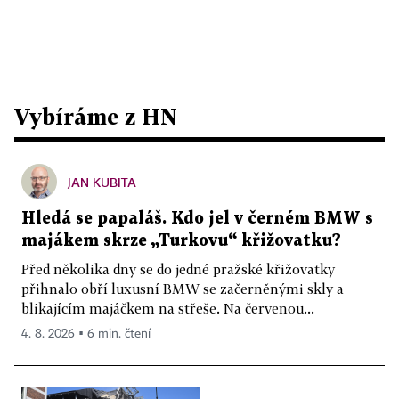
Vybíráme z HN
JAN KUBITA
Hledá se papaláš. Kdo jel v černém BMW s
majákem skrze „Turkovu“ křižovatku?
Před několika dny se do jedné pražské křižovatky
přihnalo obří luxusní BMW se začerněnými skly a
blikajícím majáčkem na střeše. Na červenou...
4. 8. 2026 ▪ 6 min. čtení