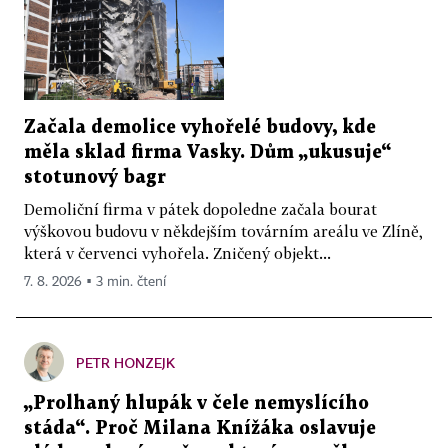
Začala demolice vyhořelé budovy, kde
měla sklad firma Vasky. Dům „ukusuje“
stotunový bagr
Demoliční firma v pátek dopoledne začala bourat
výškovou budovu v někdejším továrním areálu ve Zlíně,
která v červenci vyhořela. Zničený objekt...
7. 8. 2026 ▪ 3 min. čtení
PETR HONZEJK
„Prolhaný hlupák v čele nemyslícího
stáda“. Proč Milana Knížáka oslavuje