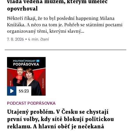
vláda vedená mužem, kterým umělec
opovrhoval
Někteří říkají, že to byl poslední happening Milana
Knížáka. A něco na tom je. Pohřeb se státními poctami
organizovaný těmi, kterými slavný...
7. 8. 2026 ▪ 4 min. čtení
55:23
PODCAST PODPÁSOVKA
Utajený problém. V Česku se chystají
první volby, kdy sítě blokují politickou
reklamu. A hlavní oběť je nečekaná