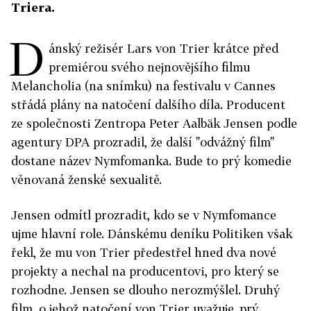
Triera.
D
ánský režisér Lars von Trier krátce před
premiérou svého nejnovějšího filmu
Melancholia (na snímku) na festivalu v Cannes
střádá plány na natočení dalšího díla. Producent
ze společnosti Zentropa Peter Aalbäk Jensen podle
agentury DPA prozradil, že další "odvážný film"
dostane název Nymfomanka. Bude to prý komedie
věnovaná ženské sexualitě.
Jensen odmítl prozradit, kdo se v Nymfomance
ujme hlavní role. Dánskému deníku Politiken však
řekl, že mu von Trier předestřel hned dva nové
projekty a nechal na producentovi, pro který se
rozhodne. Jensen se dlouho nerozmýšlel. Druhý
film, o jehož natočení von Trier uvažuje, prý