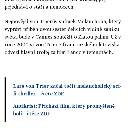
pojednává o stáří a nemocech.
Nejnovější von Trierův snímek Melancholia, který
vypráví příběh dvou sester čelících vidině zániku
světa, bude v Cannes soutěžit o Zlatou palmu. Už v
roce 2000 si von Trier z francouzského letoviska
odvezl hlavní trofej za film Tanec v temnotách.
Lars von Trier začal točit melancholický sci-
fi thriller
- čtěte ZDE
Antikrist: Přichází film, který promyšleně
bolí
- čtěte ZDE