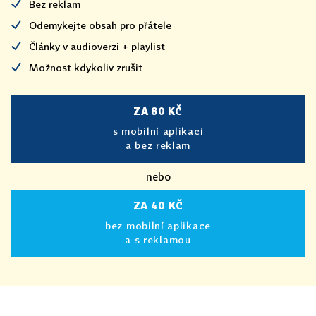
Bez reklam
Odemykejte obsah pro přátele
Články v audioverzi + playlist
Možnost kdykoliv zrušit
ZA 80 KČ
s mobilní aplikací
a bez reklam
nebo
ZA 40 KČ
bez mobilní aplikace
a s reklamou