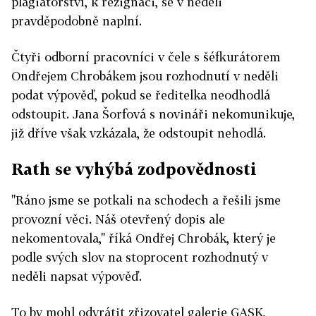
plagiátorství, k rezignaci, se v neděli
pravděpodobně naplní.
Čtyři odborní pracovníci v čele s šéfkurátorem
Ondřejem Chrobákem jsou rozhodnutí v neděli
podat výpověď, pokud se ředitelka neodhodlá
odstoupit. Jana Šorfová s novináři nekomunikuje,
již dříve však vzkázala, že odstoupit nehodlá.
Rath se vyhýbá zodpovědnosti
"Ráno jsme se potkali na schodech a řešili jsme
provozní věci. Náš otevřený dopis ale
nekomentovala," říká Ondřej Chrobák, který je
podle svých slov na stoprocent rozhodnutý v
neděli napsat výpověď.
To by mohl odvrátit zřizovatel galerie GASK,