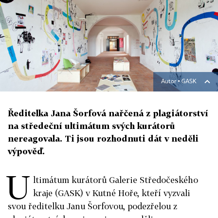
Autor ▪
GASK
Ředitelka Jana Šorfová nařčená z plagiátorství
na středeční ultimátum svých kurátorů
nereagovala. Ti jsou rozhodnuti dát v neděli
výpověď.
U
ltimátum kurátorů Galerie Středočeského
kraje (GASK) v Kutné Hoře, kteří vyzvali
svou ředitelku Janu Šorfovou, podezřelou z