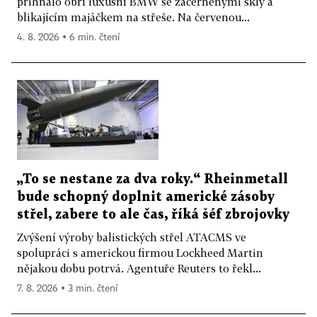
přihnalo obří luxusní BMW se začerněnými skly a
blikajícím majáčkem na střeše. Na červenou...
4. 8. 2026 ▪ 6 min. čtení
„To se nestane za dva roky.“ Rheinmetall
bude schopný doplnit americké zásoby
střel, zabere to ale čas, říká šéf zbrojovky
Zvýšení výroby balistických střel ATACMS ve
spolupráci s americkou firmou Lockheed Martin
nějakou dobu potrvá. Agentuře Reuters to řekl...
7. 8. 2026 ▪ 3 min. čtení