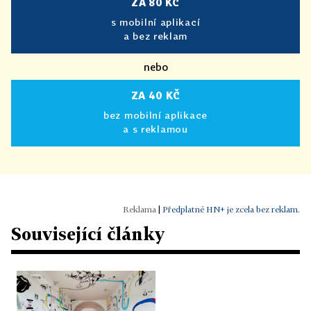
ZA 80 KČ
s mobilní aplikací
a bez reklam
nebo
ZA 40 KČ
bez mobilní aplikace
a s reklamou
|
Předplatné HN+ je zcela bez reklam.
Související články