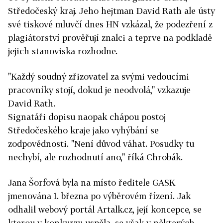
Středočeský kraj. Jeho hejtman David Rath ale ústy
své tiskové mluvčí dnes HN vzkázal, že podezření z
plagiátorství prověřují znalci a teprve na podkladě
jejich stanoviska rozhodne.
"Každý soudný zřizovatel za svými vedoucími
pracovníky stojí, dokud je neodvolá," vzkazuje
David Rath.
Signatáři dopisu naopak chápou postoj
Středočeského kraje jako vyhýbání se
zodpovědnosti. "Není důvod váhat. Posudky tu
nechybí, ale rozhodnutí ano," říká Chrobák.
Jana Šorfová byla na místo ředitele GASK
jmenována 1. března po výběrovém řízení. Jak
odhalil webový portál Artalk.cz, její koncepce, se
kterou v konkurzu uspěla, se však v některých