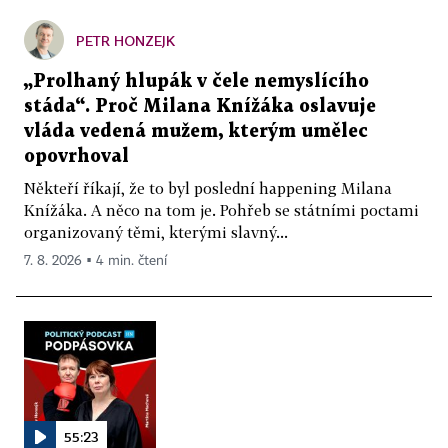
PETR HONZEJK
„Prolhaný hlupák v čele nemyslícího
stáda“. Proč Milana Knížáka oslavuje
vláda vedená mužem, kterým umělec
opovrhoval
Někteří říkají, že to byl poslední happening Milana
Knížáka. A něco na tom je. Pohřeb se státními poctami
organizovaný těmi, kterými slavný...
7. 8. 2026 ▪ 4 min. čtení
55:23