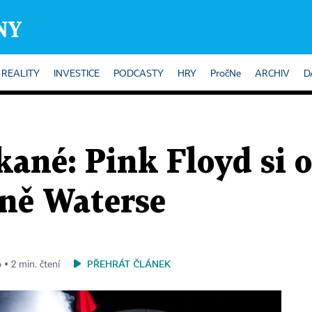
REALITY
INVESTICE
PODCASTY
HRY
PročNe
ARCHIV
D
kané: Pink Floyd si 
tně Waterse
PŘEHRÁT ČLÁNEK
 ▪ 2 min. čtení