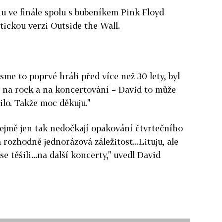
nu ve finále spolu s bubeníkem Pink Floyd
ickou verzi Outside the Wall.
jsme to poprvé hráli před více než 30 lety, byl
 na rock a na koncertování – David to může
ilo. Takže moc děkuju."
řejmě jen tak nedočkají opakování čtvrtečního
 rozhodně jednorázová záležitost...Lituju, ale
 těšili...na další koncerty," uvedl David