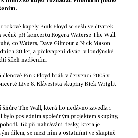
, s nimiž se kdysi rozhádal. Publikum podle
dšením.
é rockové kapely Pink Floyd se sešli ve čtvrtek
 scéně při koncertu Rogera Waterse The Wall.
ruhé, co Waters, Dave Gilmour a Nick Mason
edních 30 let, a překvapení diváci v londýnské
ií šíleli nadšením.
i členové Pink Floyd hráli v červenci 2005 v
certě Live 8. Klávesista skupiny Rick Wright
 šňůře The Wall, která ho nedávno zavedla i
l bylo posledním společným projektem skupiny,
ohodl. Již při nahrávání desky, která je
ým dílem, se mezi ním a ostatními ve skupině