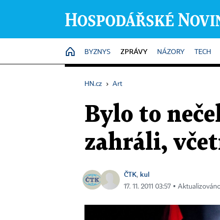
ZPRÁVY
HOME
BYZNYS
NÁZORY
TECH
HN.cz
›
Art
Bylo to neče
zahráli, vče
ČTK
kul
,
17. 11. 2011 03:57 ▪ Aktualizováno