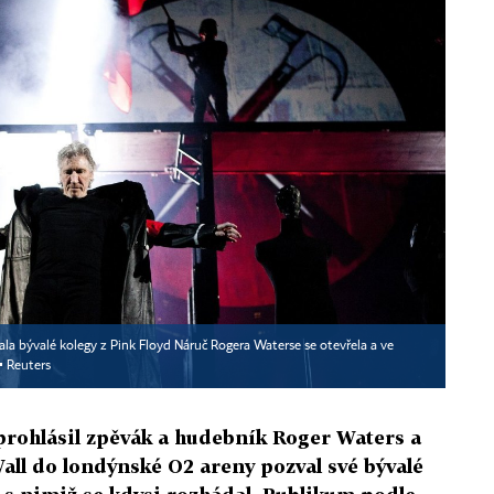
ala bývalé kolegy z Pink Floyd Náruč Rogera Waterse se otevřela a ve
▪
Reuters
prohlásil zpěvák a hudebník Roger Waters a
all do londýnské O2 areny pozval své bývalé