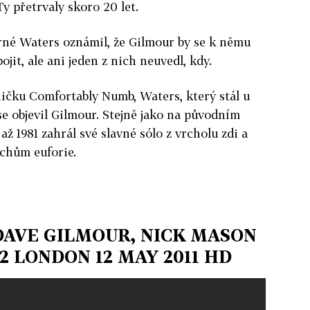
y přetrvaly skoro 20 let.
rné Waters oznámil, že Gilmour by se k němu
jit, ale ani jeden z nich neuvedl, kdy.
ničku Comfortably Numb, Waters, který stál u
se objevil Gilmour. Stejně jako na původním
až 1981 zahrál své slavné sólo z vrcholu zdi a
uchům euforie.
DAVE GILMOUR, NICK MASON
2 LONDON 12 MAY 2011 HD