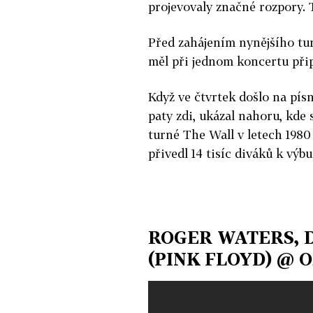
projevovaly značné rozpory. T
Před zahájením nynějšího tu
měl při jednom koncertu připo
Když ve čtvrtek došlo na pís
paty zdi, ukázal nahoru, kde 
turné The Wall v letech 1980 
přivedl 14 tisíc diváků k výb
ROGER WATERS, 
(PINK FLOYD) @ O