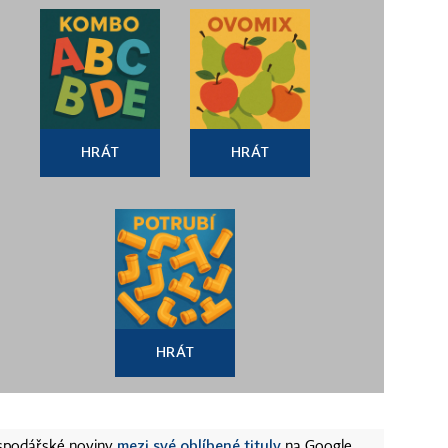
HRÁT
HRÁT
HRÁT
mezi své oblíbené tituly
ospodářské noviny
na Google