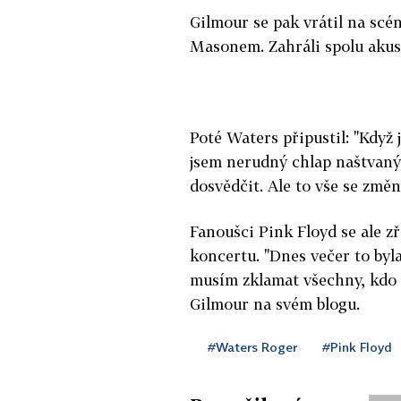
Gilmour se pak vrátil na scé
Masonem. Zahráli spolu akust
Poté Waters připustil: "Když 
jsem nerudný chlap naštvaný
dosvědčit. Ale to vše se změn
Fanoušci Pink Floyd se ale z
koncertu. "Dnes večer to byla
musím zklamat všechny, kdo se
Gilmour na svém blogu.
#Waters Roger
#Pink Floyd