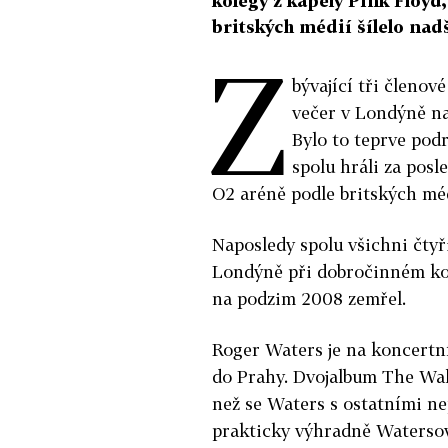
kolegy z kapely Pink Floyd
britských médií šílelo na
Z
bývající tři členov
večer v Londýně na
Bylo to teprve pod
spolu hráli za posl
O2 aréně podle britských méd
Naposledy spolu všichni čtyř
Londýně při dobročinném kon
na podzim 2008 zemřel.
Roger Waters je na koncertní
do Prahy. Dvojalbum The Wal
než se Waters s ostatními nep
prakticky výhradně Watersov