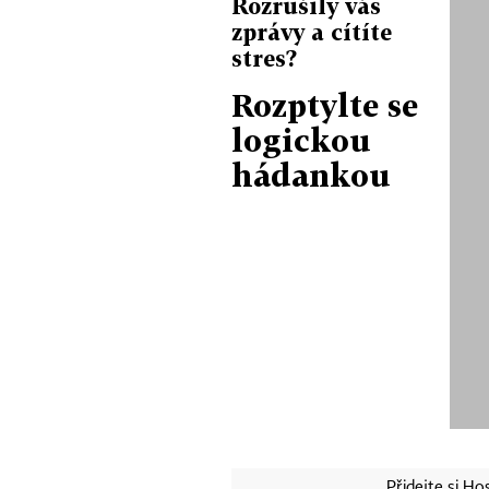
Rozrušily vás
zprávy a cítíte
stres?
Rozptylte se
logickou
hádankou
Přidejte si H