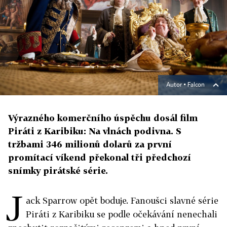
Autor ▪
Falcon
Výrazného komerčního úspěchu dosál film
Piráti z Karibiku: Na vlnách podivna. S
tržbami 346 milionů dolarů za první
promítací víkend překonal tři předchozí
snímky pirátské série.
J
ack Sparrow opět boduje. Fanoušci slavné série
Piráti z Karibiku se podle očekávání nenechali