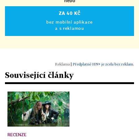
nebo
ZA 40 KČ
bez mobilní aplikace
a s reklamou
|
Předplatné HN+ je zcela bez reklam.
Související články
RECENZE