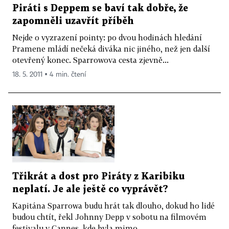
Piráti s Deppem se baví tak dobře, že
zapomněli uzavřít příběh
Nejde o vyzrazení pointy: po dvou hodinách hledání
Pramene mládí nečeká diváka nic jiného, než jen další
otevřený konec. Sparrowova cesta zjevně...
18. 5. 2011 ▪ 4 min. čtení
Třikrát a dost pro Piráty z Karibiku
neplatí. Je ale ještě co vyprávět?
Kapitána Sparrowa budu hrát tak dlouho, dokud ho lidé
budou chtít, řekl Johnny Depp v sobotu na filmovém
festivalu v Cannes, kde byla mimo...