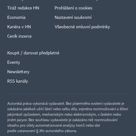
Tiráž redakce HN
Prohlášení o cookies
Economia
Nastavení soukromí
Kariéra v HN
Všeobecné smluvní podmínky
Ceník inzerce
Koupit / darovat předplatné
Eventy
×
Newslettery
RSS kanály
Autorská práva vykonává vydavatel. Bez písemného svolení vydavatele je
zakázáno jakékoli užití částí nebo celku díla, zejména rozmnožování a šíření
jakýmkoli způsobem, mechanickým nebo elektronickým, v českém nebo
jiném jazyce. Bez souhlasu vydavatele je zakázáno též rozmnožování
obsahu pro účely automatizované analýzy textů nebo dat
podle ustanovení § 39c autorského zákona.