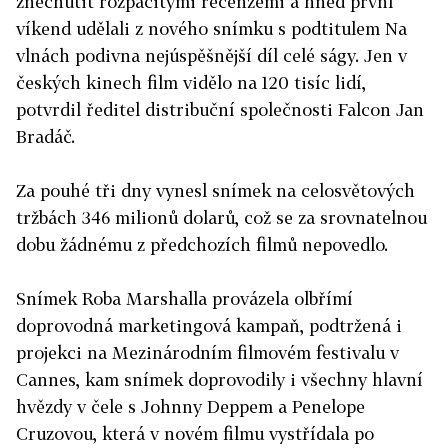
znechutit rozpačitými recenzemi a hned první
víkend udělali z nového snímku s podtitulem Na
vlnách podivna nejúspěšnější díl celé ságy. Jen v
českých kinech film vidělo na 120 tisíc lidí,
potvrdil ředitel distribuční společnosti Falcon Jan
Bradáč.
Za pouhé tři dny vynesl snímek na celosvětových
tržbách 346 milionů dolarů, což se za srovnatelnou
dobu žádnému z předchozích filmů nepovedlo.
Snímek Roba Marshalla provázela olbřímí
doprovodná marketingová kampaň, podtržená i
projekci na Mezinárodním filmovém festivalu v
Cannes, kam snímek doprovodily i všechny hlavní
hvězdy v čele s Johnny Deppem a Penelope
Cruzovou, která v novém filmu vystřídala po