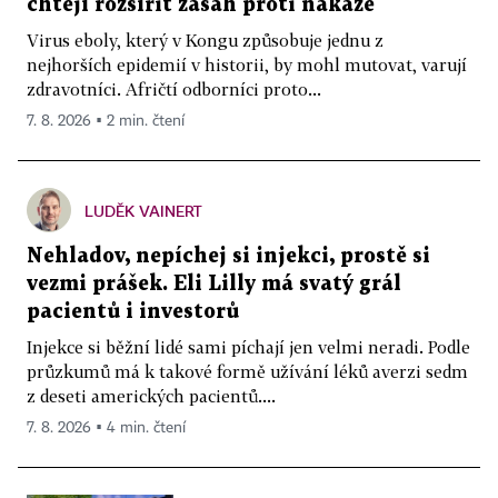
chtějí rozšířit zásah proti nákaze
Virus eboly, který v Kongu způsobuje jednu z
nejhorších epidemií v historii, by mohl mutovat, varují
zdravotníci. Afričtí odborníci proto...
7. 8. 2026 ▪ 2 min. čtení
LUDĚK VAINERT
Nehladov, nepíchej si injekci, prostě si
vezmi prášek. Eli Lilly má svatý grál
pacientů i investorů
Injekce si běžní lidé sami píchají jen velmi neradi. Podle
průzkumů má k takové formě užívání léků averzi sedm
z deseti amerických pacientů....
7. 8. 2026 ▪ 4 min. čtení