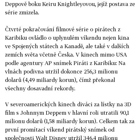
Deppově boku Keiru Knightleyovou, jejíž postava ze
série zmizela.
Čtvrté pokračování filmové série o pirátech z
Karibiku ovládlo o uplynulém víkendu nejen kina
ve Spojených státech a Kanadě, ale také v dalších
zemích světa včetně Česka. V kinech mimo USA
podle agentury AP snímek Piráti z Karibiku: Na
vlnách podivna utržil dokonce 256,3 milionu
dolarů (4,49 miliardy korun), čímž překonal
všechny dosavadní rekordy.
V severoamerických kinech diváci za lístky na 3D
film s Johnnym Deppem v hlavní roli utratili 90,1
milionu dolarů (1,58 miliardy korun). Celkem tak za
první promítací víkend pirátský snímek od
společnosti Walt Disney utržil 346,4 milionu