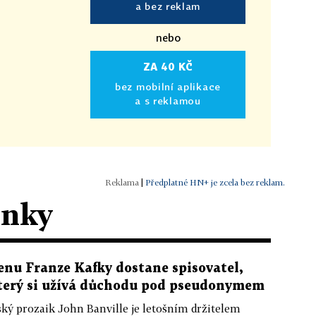
a bez reklam
nebo
ZA 40 KČ
bez mobilní aplikace
a s reklamou
|
Předplatné HN+ je zcela bez reklam.
ánky
enu Franze Kafky dostane spisovatel,
terý si užívá důchodu pod pseudonymem
ský prozaik John Banville je letošním držitelem