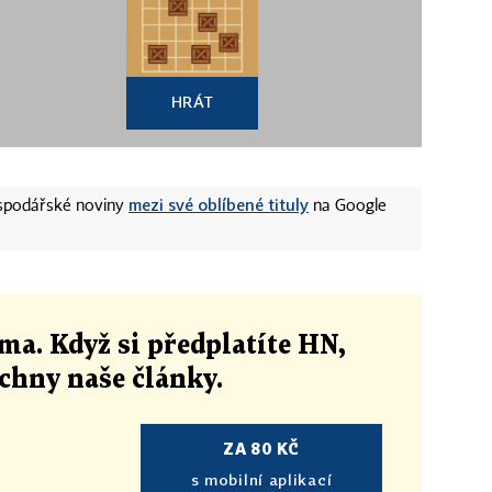
HRÁT
mezi své oblíbené tituly
ospodářské noviny
na Google
ma. Když si předplatíte HN,
echny naše články
.
ZA 80 KČ
s mobilní aplikací