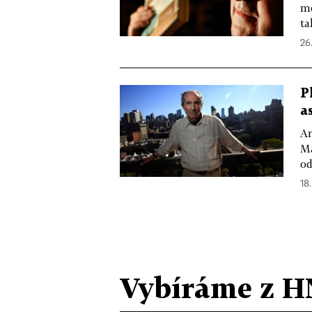
me
ta
26.
P
a
Am
Ma
od
18.
Vybíráme z H