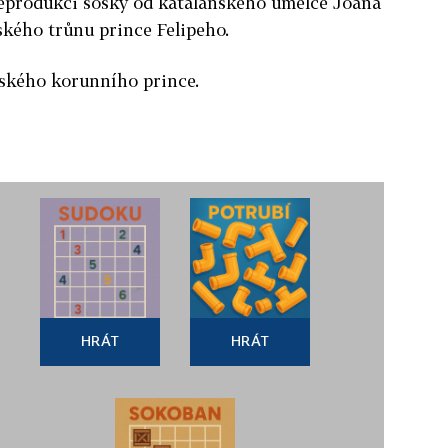
reprodukci sošky od katalánského umělce Joana
ského trůnu prince Felipeho.
ělského korunního prince.
HRÁT
HRÁT