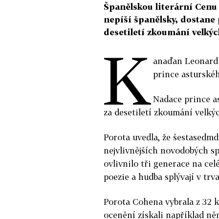
Španělskou literární Cenu
nepíší španělsky, dostane 
desetiletí zkoumání velkých
K
anaďan Leonard 
prince asturskéh
Nadace prince as
za desetiletí zkoumání velkýc
Porota uvedla, že šestasedmde
nejvlivnějších novodobých spis
ovlivnilo tři generace na cel
poezie a hudba splývají v trv
Porota Cohena vybrala z 32 k
ocenění získali například ně