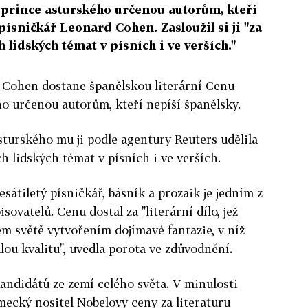
 prince asturského určenou autorům, kteří
písničkář Leonard Cohen. Zasloužil si ji "za
 lidských témat v písních i ve verších."
Cohen dostane španělskou literární Cenu
o určenou autorům, kteří nepíší španělsky.
turského mu ji podle agentury Reuters udělila
h lidských témat v písních i ve verších.
sátiletý písničkář, básník a prozaik je jedním z
ovatelů. Cenu dostal za "literární dílo, jež
ém světě vytvořením dojímavé fantazie, v níž
alou kvalitu", uvedla porota ve zdůvodnění.
andidátů ze zemí celého světa. V minulosti
mecký nositel Nobelovy ceny za literaturu