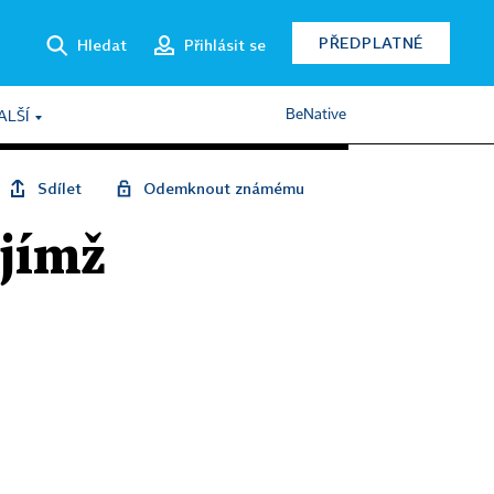
PŘEDPLATNÉ
Hledat
Přihlásit se
BeNative
ALŠÍ
Sdílet
Odemknout známému
ejímž