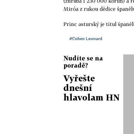
(zhruba 1 230 000 korun) a 
Miróa z rukou dědice španěl
Princ asturský je titul špan
#Cohen Leonard
Nudíte se na
poradě?
Vyřešte
dnešní
hlavolam HN