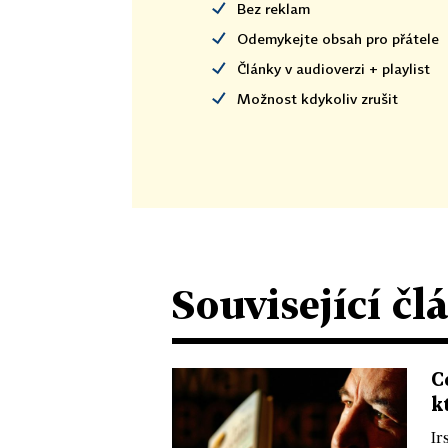
Bez reklam
Odemykejte obsah pro přátele
Články v audioverzi + playlist
Možnost kdykoliv zrušit
Související čl
C
k
Ir