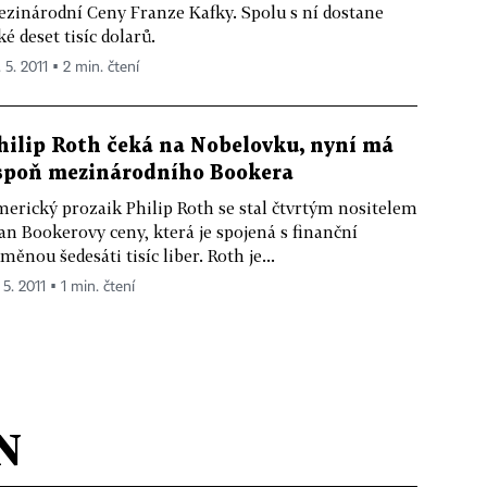
zinárodní Ceny Franze Kafky. Spolu s ní dostane
ké deset tisíc dolarů.
 5. 2011 ▪ 2 min. čtení
hilip Roth čeká na Nobelovku, nyní má
spoň mezinárodního Bookera
erický prozaik Philip Roth se stal čtvrtým nositelem
n Bookerovy ceny, která je spojená s finanční
měnou šedesáti tisíc liber. Roth je...
 5. 2011 ▪ 1 min. čtení
N