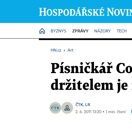
ZPRÁVY
HOME
BYZNYS
NÁZORY
TECH
HN.cz
›
Art
Písničkář Co
držitelem je
ČTK
LR
,
2. 6. 2011 13:20 ▪ 1 min. čtení