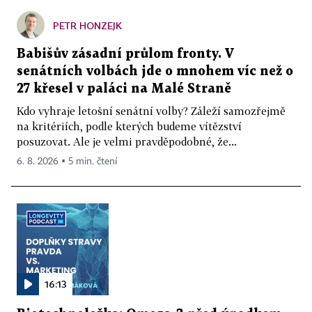
PETR HONZEJK
Babišův zásadní průlom fronty. V
senátních volbách jde o mnohem víc než o
27 křesel v paláci na Malé Straně
Kdo vyhraje letošní senátní volby? Záleží samozřejmě
na kritériích, podle kterých budeme vítězství
posuzovat. Ale je velmi pravděpodobné, že...
6. 8. 2026 ▪ 5 min. čtení
16:13