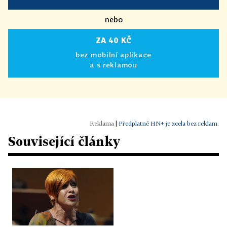
nebo
ZA 40 KČ
bez mobilní aplikace
a s reklamou
|
Předplatné HN+ je zcela bez reklam.
Související články