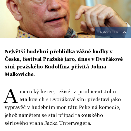
Autor ▪
ČTK
Největší hudební přehlídka vážné hudby v
Česku, festival Pražské jaro, dnes v Dvořákově
síni pražského Rudolfina přivítá Johna
Malkoviche.
A
merický herec, režisér a producent John
Malkovich s Dvořákově síni představí jako
vypravěč v hudebním moritátu Pekelná komedie,
jehož námětem se stal případ rakouského
sériového vraha Jacka Unterwegera.