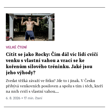
VELKÉ ČTENÍ
Cítit se jako Rocky: Čím dál víc lidí cvičí
venku s vlastní vahou a vrací se ke
kořenům silového tréninku. Jaké jsou
jeho výhody?
Zvedat těžká závaží ve fitku? Jde to i jinak. V Česku
přibývá venkovních posiloven a spolu s tím i těch, kteří
na nich cvičí s vlastní vahou....
6. 8. 2026 ▪ 17 min. čtení