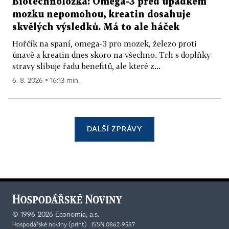
Biotechnoložka: Omega-3 před úpadkem
mozku nepomohou, kreatin dosahuje
skvělých výsledků. Má to ale háček
Hořčík na spaní, omega-3 pro mozek, železo proti
únavě a kreatin dnes skoro na všechno. Trh s doplňky
stravy slibuje řadu benefitů, ale které z...
6. 8. 2026 ▪ 16:13 min.
DALŠÍ ZPRÁVY
©
1996-2026
Economia, a.s.
Hospodářské noviny (print) ISSN 0862-9587