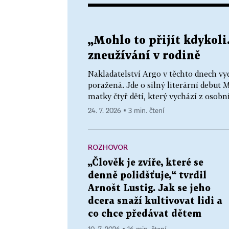
„Mohlo to přijít kdykoli
zneužívání v rodině
Nakladatelství Argo v těchto dnech vy
poražená. Jde o silný literární debut 
matky čtyř dětí, který vychází z osobn
24. 7. 2026 ▪ 3 min. čtení
ROZHOVOR
„Člověk je zvíře, které se
denně polidšťuje,“ tvrdil
Arnošt Lustig. Jak se jeho
dcera snaží kultivovat lidi a
co chce předávat dětem