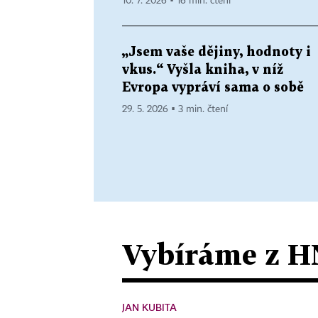
10. 7. 2026 ▪ 16 min. čtení
„Jsem vaše dějiny, hodnoty i
vkus.“ Vyšla kniha, v níž
Evropa vypráví sama o sobě
29. 5. 2026 ▪ 3 min. čtení
Vybíráme z H
JAN KUBITA