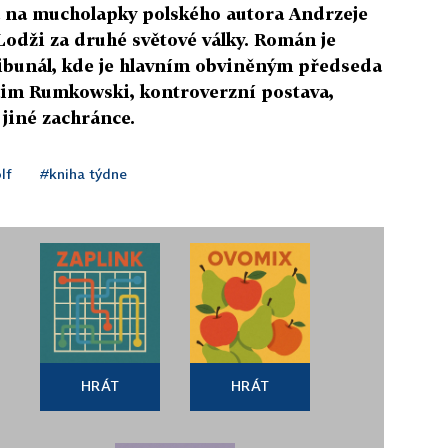
na mucholapky polského autora Andrzeje
 Lodži za druhé světové války. Román je
ibunál, kde je hlavním obviněným předseda
aim Rumkowski, kontroverzní postava,
 jiné zachránce.
lf
#kniha týdne
HRÁT
HRÁT