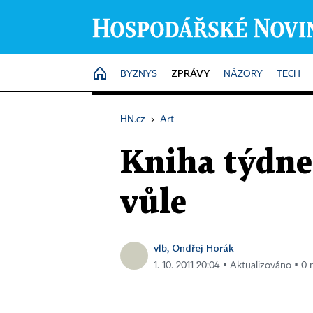
ZPRÁVY
HOME
BYZNYS
NÁZORY
TECH
HN.cz
›
Art
Kniha týdne:
vůle
vlb, Ondřej Horák
1. 10. 2011 20:04 ▪ Aktualizováno ▪ 0 