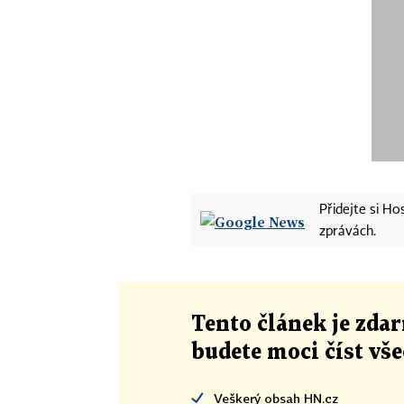
Přidejte si H
zprávách.
Tento článek
je
zdar
budete moci číst vš
Veškerý obsah HN.cz