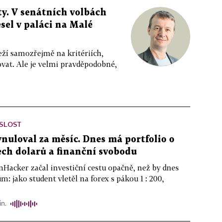
y. V senátních volbách
sel v paláci na Malé
eží samozřejmě na kritériích,
vat. Ale je velmi pravděpodobné,
ISLOST
ynuloval za měsíc. Dnes má portfolio o
ch dolarů a finanční svobodu
nHacker začal investiční cestu opačně, než by dnes
m: jako student vletěl na forex s pákou 1 : 200,
in.