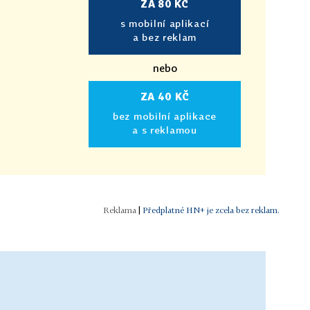
ZA 80 KČ
s mobilní aplikací
a bez reklam
nebo
ZA 40 KČ
bez mobilní aplikace
a s reklamou
|
Předplatné HN+ je zcela bez reklam.