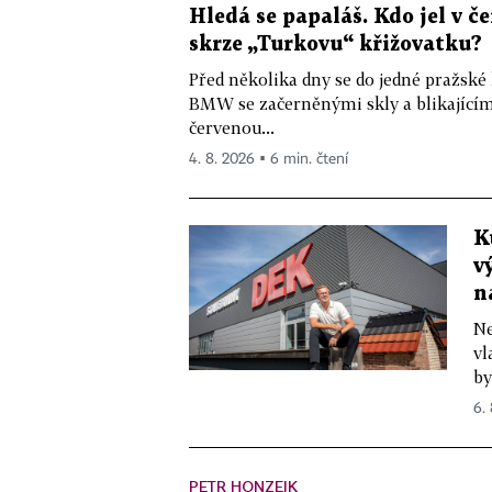
Hledá se papaláš. Kdo jel v
skrze „Turkovu“ křižovatku?
Před několika dny se do jedné pražské
BMW se začerněnými skly a blikající
červenou...
4. 8. 2026 ▪ 6 min. čtení
K
v
n
Ne
vl
by
6.
PETR HONZEJK