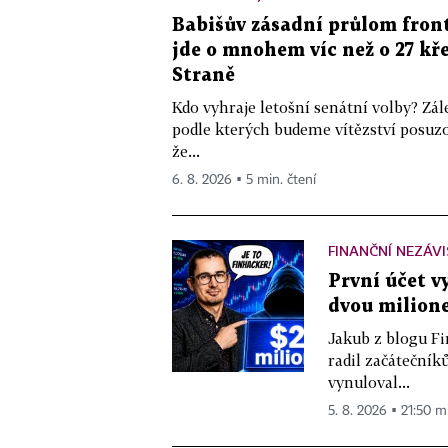
Babišův zásadní průlom front
jde o mnohem víc než o 27 kře
Straně
Kdo vyhraje letošní senátní volby? Zál
podle kterých budeme vítězství posuzo
že...
6. 8. 2026 ▪ 5 min. čtení
FINANČNÍ NEZÁV
První účet v
dvou milione
Jakub z blogu Fi
radil začátečníků
vynuloval...
5. 8. 2026 ▪ 21:50 m