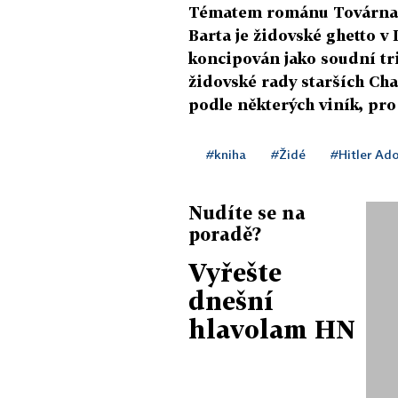
Tématem románu Továrna 
Barta je židovské ghetto v
koncipován jako soudní tr
židovské rady starších Ch
podle některých viník, pro
#kniha
#Židé
#Hitler Ado
Nudíte se na
poradě?
Vyřešte
dnešní
hlavolam HN