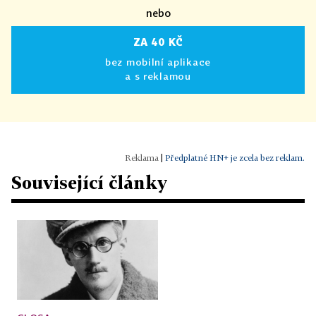
nebo
ZA 40 KČ
bez mobilní aplikace
a s reklamou
|
Předplatné HN+ je zcela bez reklam.
Související články