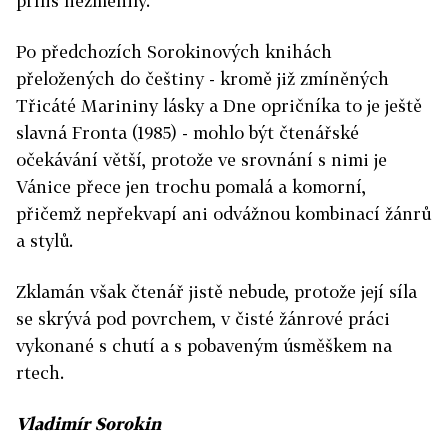
příliš nezměnily.
Po předchozích Sorokinových knihách
přeložených do češtiny - kromě již zmíněných
Třicáté Marininy lásky a Dne opričníka to je ještě
slavná Fronta (1985) - mohlo být čtenářské
očekávání větší, protože ve srovnání s nimi je
Vánice přece jen trochu pomalá a komorní,
přičemž nepřekvapí ani odvážnou kombinací žánrů
a stylů.
Zklamán však čtenář jistě nebude, protože její síla
se skrývá pod povrchem, v čisté žánrové práci
vykonané s chutí a s pobaveným úsměškem na
rtech.
Vladimír Sorokin