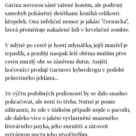
Garina nevezou sáně tažené koněm, ale podivný
samohyb poháněný desítkami koníků velikosti
křepelek. Ona infekční nemoc je jakási "černucha",
která přeměňuje nakažené lidi v krvelačné zombie.
V mlýně po cestě je hostí mlynářka, jejíž manžel je
trpaslík, a později naopak leží oběma mužům přes
cestu zmrzlý obr se zánětem dutin. Asijští
kočovníci prodají Garinovi kyberdrogu v podobě
průsvitného jehlanu...
Ve výčtu podobných podivností by se dalo snadno
pokračovat, ale není to třeba. Nutné je pouze
zdůraznit, že zde v žádném případě nejde o parodii,
ale daleko více o jakési vyvlastnění usazeného
literárního jazyka, jeho zneužití a zároveň
svéráznou poctu jeho stvořitelům.