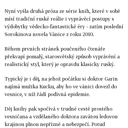
Nyní vyšla druhá próza ze série knih, které v sobě
mísí tradiční ruské reálie i vyprávěcí postupy s
výdobytky vědecko-fantastické éry - zatím poslední
Sorokinova novela Vánice z roku 2010.
Během prvních stránek poučeného čtenáře
překvapí pomalý, starosvětský způsob vyprávění a
realistický styl, který je opravdu klasicky ruský.
Typický je i děj, na jehož počátku si doktor Garin
najímá mužika Kucku, aby ho ve vánici dovezl do
vesnice, v níž řádí podivná epidemie.
Děj knihy pak spočívá v trudné cestě prostého
vesničana a vzdělaného doktora zavátou ledovou
krajinou plnou nepřízně a nebezpečí. Potud