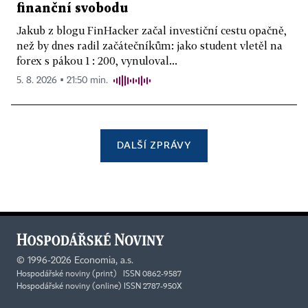
finanční svobodu
Jakub z blogu FinHacker začal investiční cestu opačně,
než by dnes radil začátečníkům: jako student vletěl na
forex s pákou 1 : 200, vynuloval...
5. 8. 2026 ▪ 21:50 min.
DALŠÍ ZPRÁVY
©
1996-2026
Economia, a.s.
Hospodářské noviny (print) ISSN 0862-9587
Hospodářské noviny (online) ISSN 2787-950X