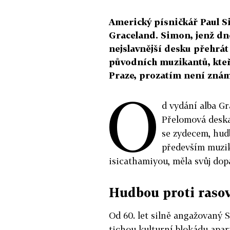
Americký písničkář Paul Si
Graceland. Simon, jenž dn
nejslavnější desku přehrát
původních muzikantů, kteří
Praze, prozatím není znám
O
d vydání alba Gr
Přelomová deska,
se zydecem, hud
především muzi
isicathamiyou, měla svůj dop
Hudbou proti rasov
Od 60. let silně angažovaný 
tichou kulturní blokádu apar