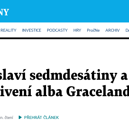
REALITY
INVESTICE
PODCASTY
HRY
PročNe
ARCHIV
D
slaví sedmdesátiny a
ivení alba Gracelan
PŘEHRÁT ČLÁNEK
n. čtení