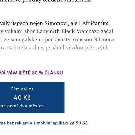
valý úspěch nejen Simonovi, ale i Afričanům,
ský vokální sbor Ladymith Black Mambazo začal
ěst, ze senegalského perkusisty Youssou N´Doura
tera Gabriela a dnes je sám hvězdou světových
VÁ VÁM JEŠTĚ 80 % ČLÁNKU
Číst dál za
40 Kč
na první dva měsíce
za 80 Kč.
tné bez reklam a s mobilní aplikací