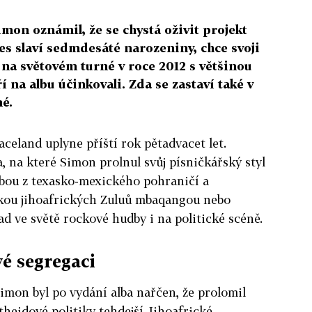
mon oznámil, že se chystá oživit projekt
es slaví sedmdesáté narozeniny, chce svoji
 na světovém turné v roce 2012 s většinou
 na albu účinkovali. Zda se zastaví také v
é.
aceland uplyne příští rok pětadvacet let.
 na které Simon prolnul svůj písničkářský styl
bou z texasko-mexického pohraničí a
kou jihoafrických Zuluů mbaqangou nebo
ad ve světě rockové hudby i na politické scéně.
é segregaci
Simon byl po vydání alba nařčen, že prolomil
theidové politiky tehdejší Jihoafrické