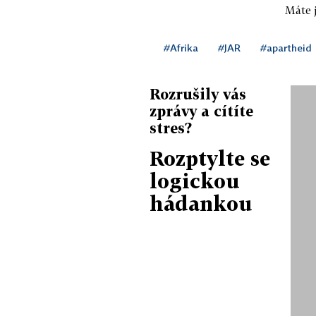
Máte j
#Afrika
#JAR
#apartheid
Rozrušily vás
zprávy a cítíte
stres?
Rozptylte se
logickou
hádankou