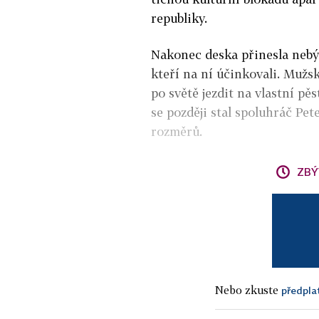
republiky.
Nakonec deska přinesla nebý
kteří na ní účinkovali. Muž
po světě jezdit na vlastní p
se později stal spoluhráč Pe
rozměrů.
ZBÝ
Nebo zkuste
předpla