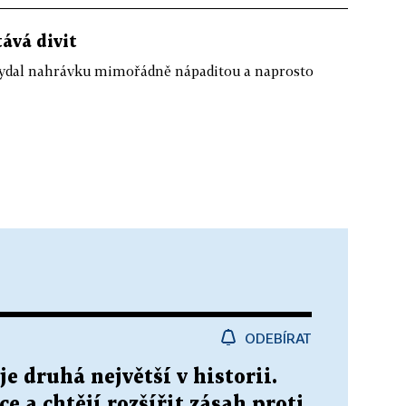
ává divit
 vydal nahrávku mimořádně nápaditou a naprosto
ODEBÍRAT
e druhá největší v historii.
e a chtějí rozšířit zásah proti