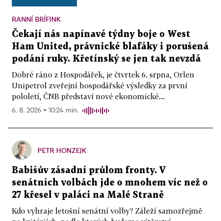
RANNÍ BRÍFINK
Čekají nás napínavé týdny boje o West
Ham United, právnické blafáky i porušená
podání ruky. Křetínský se jen tak nevzdá
Dobré ráno z Hospodářek, je čtvrtek 6. srpna, Orlen
Unipetrol zveřejní hospodářské výsledky za první
pololetí, ČNB představí nové ekonomické...
6. 8. 2026 ▪ 10:24 min.
PETR HONZEJK
Babišův zásadní průlom fronty. V
senátních volbách jde o mnohem víc než o
27 křesel v paláci na Malé Straně
Kdo vyhraje letošní senátní volby? Záleží samozřejmě