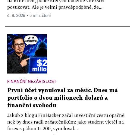
na kritériích, podle kterých budeme vítězství
posuzovat. Ale je velmi pravděpodobné, že...
6. 8. 2026 ▪ 5 min. čtení
FINANČNÍ NEZÁVISLOST
První účet vynuloval za měsíc. Dnes má
portfolio o dvou milionech dolarů a
finanční svobodu
Jakub z blogu FinHacker začal investiční cestu opačně,
než by dnes radil začátečníkům: jako student vletěl na
forex s pákou 1 : 200, vynuloval...