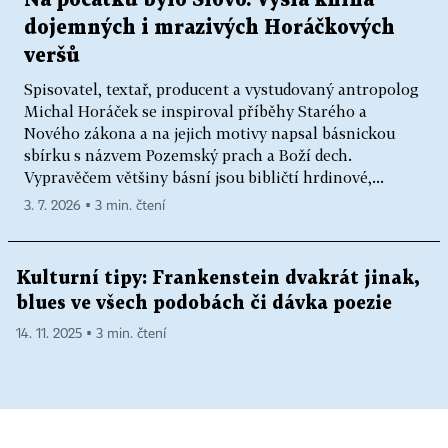
Na počátku bylo Slovo. Vyšla kniha
dojemných i mrazivých Horáčkových
veršů
Spisovatel, textař, producent a vystudovaný antropolog
Michal Horáček se inspiroval příběhy Starého a
Nového zákona a na jejich motivy napsal básnickou
sbírku s názvem Pozemský prach a Boží dech.
Vypravěčem většiny básní jsou bibličtí hrdinové,...
3. 7. 2026 ▪ 3 min. čtení
Kulturní tipy: Frankenstein dvakrát jinak,
blues ve všech podobách či dávka poezie
14. 11. 2025 ▪ 3 min. čtení