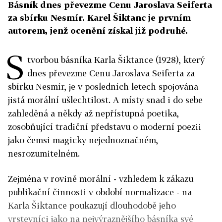
Básník dnes převezme Cenu Jaroslava Seiferta
za sbírku Nesmír. Karel Šiktanc je prvním
autorem, jenž ocenění získal již podruhé.
S
tvorbou básníka Karla Šiktance (1928), který
dnes převezme Cenu Jaroslava Seiferta za
sbírku Nesmír, je v posledních letech spojována
jistá morální ušlechtilost. A místy snad i do sebe
zahleděná a někdy až nepřístupná poetika,
zosobňující tradiční představu o moderní poezii
jako čemsi magicky nejednoznačném,
nesrozumitelném.
Zejména v rovině morální - vzhledem k zákazu
publikační činnosti v období normalizace - na
Karla Šiktance poukazují dlouhodobě jeho
vrstevníci jako na nejvýraznějšího básníka své