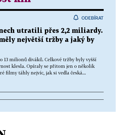
ODEBÍRAT
nech utratili přes 2,2 miliardy.
 měly největší tržby a jaký by
o 13 milionů diváků. Celkové tržby byly vyšší
vnost klesla. Opíraly se přitom jen o několik
é filmy táhly nejvíc, jak si vedla česká...
N