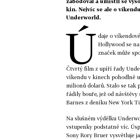
zabodoval a umístil se vys
kin. Nejvíc se ale o víkend
Underworld.
Ú
daje o víkendové
Hollywood se na
značek může sp
Čtvrtý film z upíří řady Un
víkendu v kinech pohodlně u
milionů dolarů. Stalo se tak
řádily bouře, jež od návštěvy
Barnes z deníku New York T
Na slušném výdělku Underworl
vstupenky podstatně víc. Úsp
Sony Rory Bruer vysvětluje ja