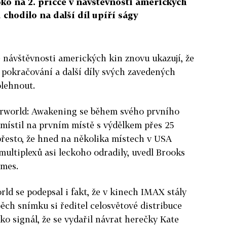
oko na 2. příčce v návštěvnosti amerických
u chodilo na další díl upíří ságy
 návštěvnosti amerických kin znovu ukazují, že
 pokračování a další díly svých zavedených
olehnout.
derworld: Awakening se během svého prvního
místil na prvním místě s výdělkem přes 25
 přesto, že hned na několika místech v USA
 multiplexů asi leckoho odradily, uvedl Brooks
imes.
d se podepsal i fakt, že v kinech IMAX stály
ěch snímku si ředitel celosvětové distribuce
ko signál, že se vydařil návrat herečky Kate