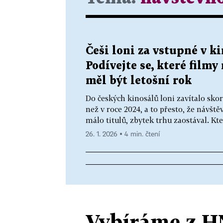
Češi loni za vstupné v ki
Podívejte se, které filmy
měl být letošní rok
Do českých kinosálů loni zavítalo skor
než v roce 2024, a to přesto, že návště
málo titulů, zbytek trhu zaostával. Kter
26. 1. 2026 ▪ 4 min. čtení
Vybíráme z H