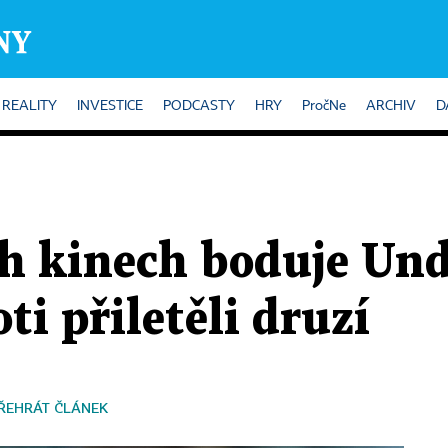
REALITY
INVESTICE
PODCASTY
HRY
PročNe
ARCHIV
D
h kinech boduje Und
ti přiletěli druzí
ŘEHRÁT ČLÁNEK