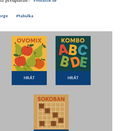
Přihlaste se
orge
#tabulka
HRÁT
HRÁT