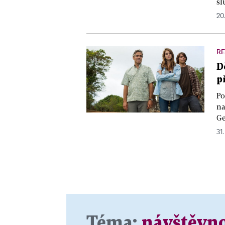
sl
20.
RE
D
p
Po
na
Ge
31.
Téma:
návštěvno