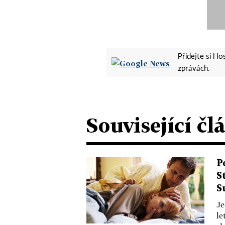
Přidejte si H
zprávách.
Související čl
P
S
S
Je
le