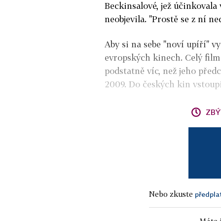
Beckinsalové, jež účinkovala 
neobjevila. "Prostě se z ní ne
Aby si na sebe "noví upíří" v
evropských kinech. Celý film
podstatně víc, než jeho před
2009. Do českých kin vstoupi
ZBÝ
Nebo zkuste
předpla
Máte j