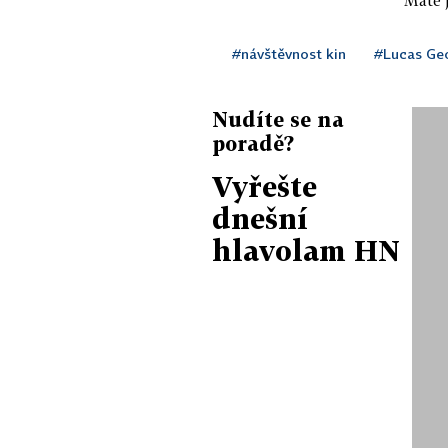
#návštěvnost kin
#Lucas Ge
Nudíte se na
poradě?
Vyřešte
dnešní
hlavolam HN