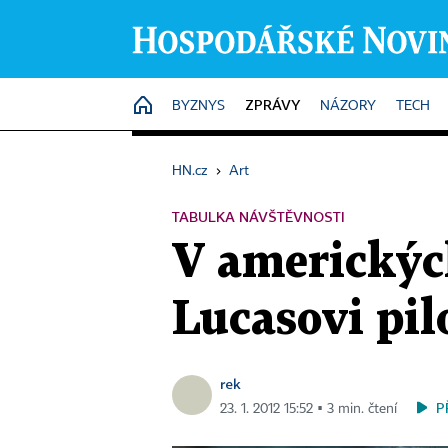
ZPRÁVY
HOME
BYZNYS
NÁZORY
TECH
HN.cz
›
Art
TABULKA NÁVŠTĚVNOSTI
V americkýc
Lucasovi pilo
rek
P
23. 1. 2012 15:52 ▪ 3 min. čtení