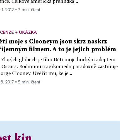
unce. Celkově americká přehlídka...
 1. 2012 ▪ 3 min. čtení
CENZE + UKÁZKA
ěti moje s Clooneym jsou skrz naskrz
říjemným filmem. A to je jejich problém
 Zlatých glóbech je film Děti moje horkým adeptem
 Oscara. Rodinnou tragikomedii paradoxně zastiňuje
orge Clooney. Uvěřit mu, že je...
 8. 2017 ▪ 5 min. čtení
st kin