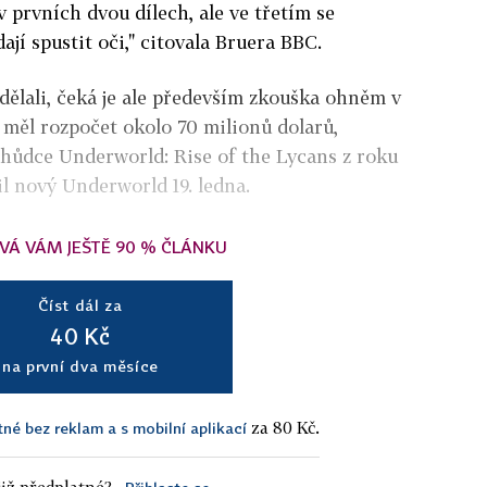
v prvních dvou dílech, ale ve třetím se
dají spustit oči," citovala Bruera BBC.
ydělali, čeká je ale především zkouška ohněm v
 měl rozpočet okolo 70 milionů dolarů,
chůdce Underworld: Rise of the Lycans z roku
l nový Underworld 19. ledna.
VÁ VÁM JEŠTĚ 90 % ČLÁNKU
Číst dál za
40 Kč
na první dva měsíce
za 80 Kč.
tné bez reklam a s mobilní aplikací
iž předplatné?