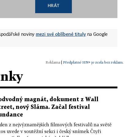
HRÁT
mezi své oblíbené tituly
ospodářské noviny
na Google
|
Předplatné HN+ je zcela bez reklam.
ánky
odvodný magnát, dokument z Wall
treet, nový Sláma. Začal festival
undance
den z nejvýznamějších filmových festivalů na světě
tos uvede v soutěžní sekci i český snímek Čtyři